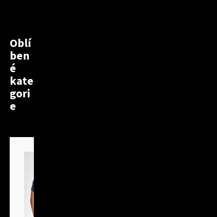
Oblí
ben
é
kate
gori
e