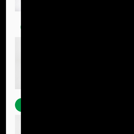
Trička
Polokošile