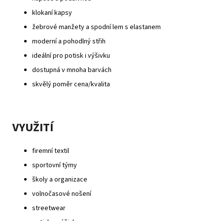
klokaní kapsy
žebrové manžety a spodní lem s elastanem
moderní a pohodlný střih
ideální pro potisk i výšivku
dostupná v mnoha barvách
skvělý poměr cena/kvalita
VYUŽITÍ
firemní textil
sportovní týmy
školy a organizace
volnočasové nošení
streetwear