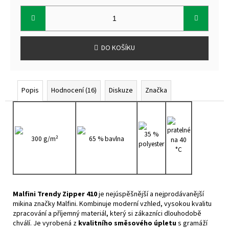
Měrná
cena:
DO KOŠÍKU
Popis
Hodnocení (16)
Diskuze
Značka
pratelné
35 %
300 g/m²
65 % bavlna
na 40
polyester
°C
Malfini Trendy Zipper 410
je nejúspěšnější a nejprodávanější
mikina značky Malfini. Kombinuje moderní vzhled, vysokou kvalitu
zpracování a příjemný materiál, který si zákazníci dlouhodobě
chválí. Je vyrobená z
kvalitního směsového úpletu
s gramáží