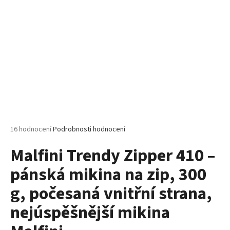
č
u
j
e
m
e
PELICAN
P72
TRIČKO
DĚTSKÉ
54
Průměrné
16 hodnocení
Podrobnosti hodnocení
Kč
hodnocení
Malfini Trendy Zipper 410 –
produktu
je
pánská mikina na zip, 300
5,0
z
g, počesaná vnitřní strana,
5
hvězdiček.
nejúspěšnější mikina