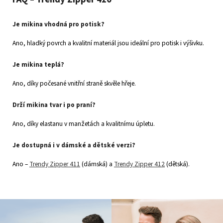
Je mikina vhodná pro potisk?
Ano, hladký povrch a kvalitní materiál jsou ideální pro potisk i výšivku.
Je mikina teplá?
Ano, díky počesané vnitřní straně skvěle hřeje.
Drží mikina tvar i po praní?
Ano, díky elastanu v manžetách a kvalitnímu úpletu.
Je dostupná i v dámské a dětské verzi?
Ano –
Trendy Zipper 411
(dámská) a
Trendy Zipper 412
(dětská).