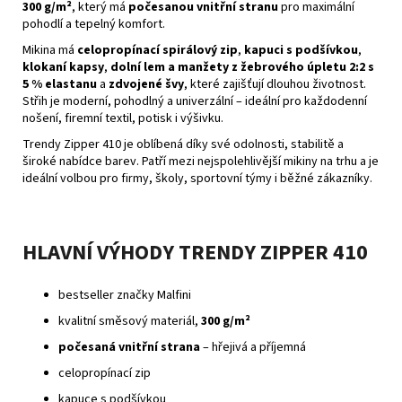
300 g/m²
, který má
počesanou vnitřní stranu
pro maximální
pohodlí a tepelný komfort.
Mikina má
celopropínací spirálový zip
,
kapuci s podšívkou
,
klokaní kapsy
,
dolní lem a manžety z žebrového úpletu 2:2 s
5 % elastanu
a
zdvojené švy
, které zajišťují dlouhou životnost.
Střih je moderní, pohodlný a univerzální – ideální pro každodenní
nošení, firemní textil, potisk i výšivku.
Trendy Zipper 410 je oblíbená díky své odolnosti, stabilitě a
široké nabídce barev. Patří mezi nejspolehlivější mikiny na trhu a je
ideální volbou pro firmy, školy, sportovní týmy i běžné zákazníky.
HLAVNÍ VÝHODY TRENDY ZIPPER 410
bestseller značky Malfini
kvalitní směsový materiál,
300 g/m²
počesaná vnitřní strana
– hřejivá a příjemná
celopropínací zip
kapuce s podšívkou