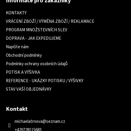
Informace pro zákazníky
p
a
KONTAKTY
t
VRÁCENÍ ZBOŽÍ / VÝMĚNA ZBOŽÍ / REKLAMACE
í
PROGRAM MNOŽSTEVNÍCH SLEV
DOPRAVA - JAK EXPEDUJEME
Napište nám
Obchodní podmínky
Podmínky ochrany osobních údajů
POTISK A VÝŠIVKA
REFERENCE - UKÁZKY POTISKU / VÝŠIVKY
STAV VAŠÍ OBJEDNÁVKY
Kontakt
michaelatrnova
@
seznam.cz
+420728115683