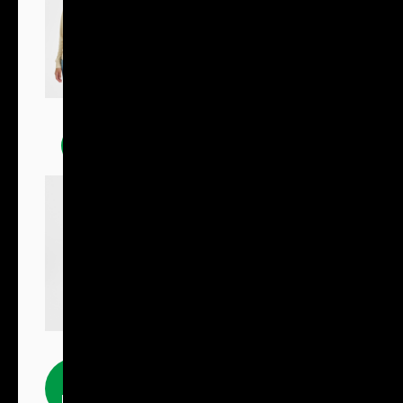
Mikiny
Fleecové
produkty