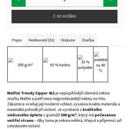
DO KOŠÍKU
Popis
Hodnocení (31)
Diskuze
Značka
pratelné
35 %
300 g/m²
65 % bavlna
na 40
polyester
°C
Malfini Trendy Zipper 411
je nejúspěšnější dámská mikina
značky Malfini a patří mezi nejprodávanější mikiny na trhu.
Zákaznice oceňují její moderní vzhled, vysokou kvalitu materiálu a
maximální pohodlí při nošení. Je vyrobená z
kvalitního
směsového úpletu
s gramáží
300 g/m²
, který má
počesanou
vnitřní stranu
– díky tomu je mikina měkká, hřejivá a příjemná i při
celodenním nošení.