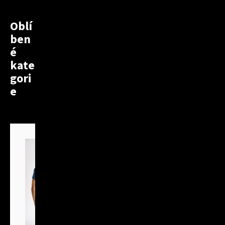
Oblí
ben
é
kate
gori
e