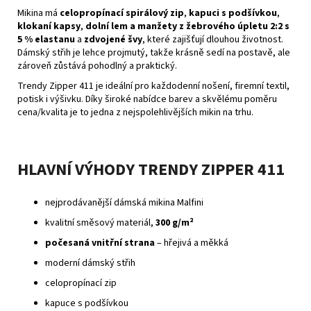
Mikina má
celopropínací spirálový zip
,
kapuci s podšívkou
,
klokaní kapsy
,
dolní lem a manžety z žebrového úpletu 2:2 s
5 % elastanu
a
zdvojené švy
, které zajišťují dlouhou životnost.
Dámský střih je lehce projmutý, takže krásně sedí na postavě, ale
zároveň zůstává pohodlný a praktický.
Trendy Zipper 411 je ideální pro každodenní nošení, firemní textil,
potisk i výšivku. Díky široké nabídce barev a skvělému poměru
cena/kvalita je to jedna z nejspolehlivějších mikin na trhu.
HLAVNÍ VÝHODY TRENDY ZIPPER 411
nejprodávanější dámská mikina Malfini
kvalitní směsový materiál,
300 g/m²
počesaná vnitřní strana
– hřejivá a měkká
moderní dámský střih
celopropínací zip
kapuce s podšívkou