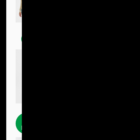
Mikiny
Fleecové
produkty