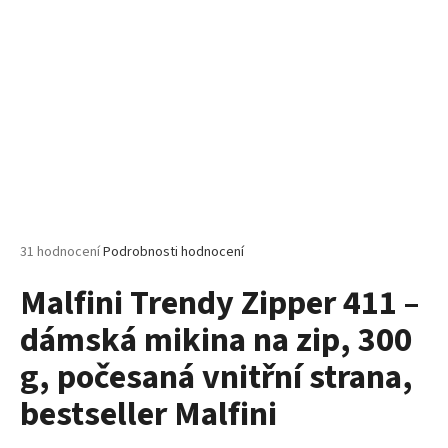
č
u
j
e
m
e
MALFINI
LOVE
123
–
DÁMSKÉ
Průměrné
31 hodnocení
Podrobnosti hodnocení
TRIČKO/
hodnocení
ŠATY,
Malfini Trendy Zipper 411 –
produktu
VOLNÝ
STŘIH,
je
150
dámská mikina na zip, 300
5,0
G
z
g, počesaná vnitřní strana,
5
140
hvězdiček.
Kč
bestseller Malfini