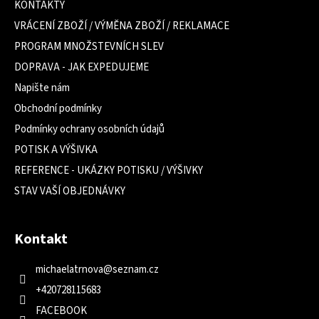
a
KONTAKTY
t
VRÁCENÍ ZBOŽÍ / VÝMĚNA ZBOŽÍ / REKLAMACE
í
PROGRAM MNOŽSTEVNÍCH SLEV
DOPRAVA - JAK EXPEDUJEME
Napište nám
Obchodní podmínky
Podmínky ochrany osobních údajů
POTISK A VÝŠIVKA
REFERENCE - UKÁZKY POTISKU / VÝŠIVKY
STAV VAŠÍ OBJEDNÁVKY
Kontakt
michaelatrnova
@
seznam.cz
+420728115683
FACEBOOK