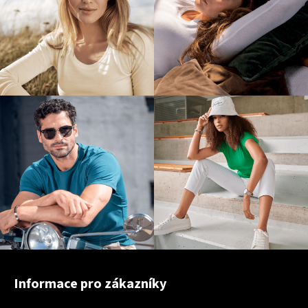
Z
á
Informace pro zákazníky
p