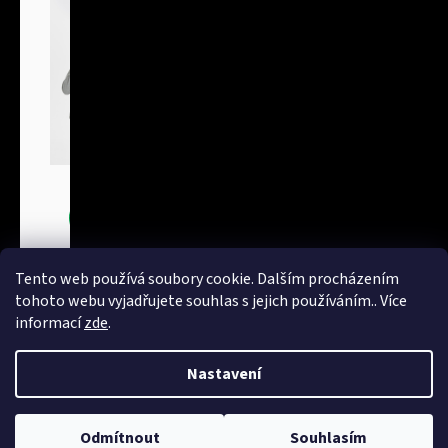
Bundy
Tento web používá soubory cookie. Dalším procházením
tohoto webu vyjadřujete souhlas s jejich používáním.. Více
informací
zde
.
Nastavení
Vytvořil Shoptet
Copyright 2026
NakupTextil - reklamní textil Adler / Malfini -
Odmítnout
Souhlasím
potisk textilu, výšivky
. Všechna práva vyhrazena.
Upravit