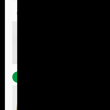
Trička
Polokošile