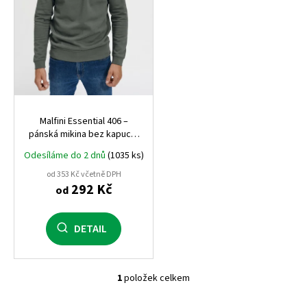
o
d
u
k
t
ů
Malfini Essential 406 –
pánská mikina bez kapuce,
kvalitní a pohodlná, vhodná
Odesíláme do 2 dnů
(1035 ks)
pro potisk i výšivku
od 353 Kč včetně DPH
292 Kč
od
DETAIL
1
položek celkem
O
v