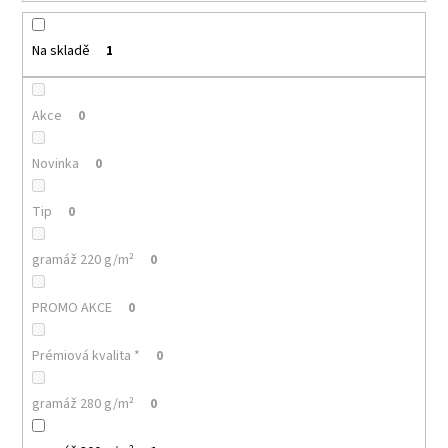
k
a
t
j
ů
Na skladě
1
í
t
Akce
0
?
Novinka
0
Tip
0
HLEDAT
gramáž 220 g/m²
0
PROMO AKCE
0
D
o
Prémiová kvalita *
0
p
o
r
gramáž 280 g/m²
0
u