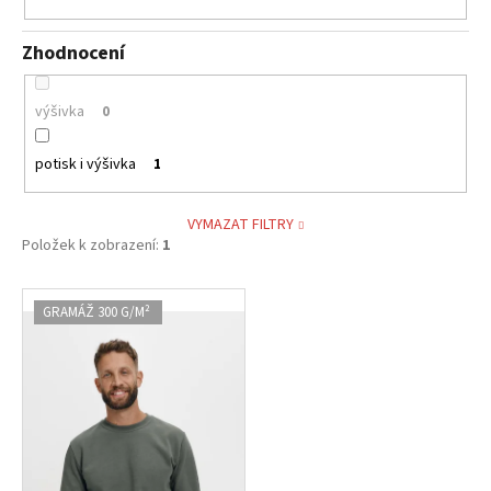
Zhodnocení
výšivka
0
potisk i výšivka
1
VYMAZAT FILTRY
Položek k zobrazení:
1
V
GRAMÁŽ 300 G/M²
ý
p
i
s
p
r