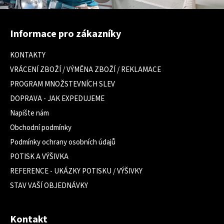
Z
á
Informace pro zákazníky
p
a
KONTAKTY
t
VRÁCENÍ ZBOŽÍ / VÝMĚNA ZBOŽÍ / REKLAMACE
í
PROGRAM MNOŽSTEVNÍCH SLEV
DOPRAVA - JAK EXPEDUJEME
Napište nám
Obchodní podmínky
Podmínky ochrany osobních údajů
POTISK A VÝŠIVKA
REFERENCE - UKÁZKY POTISKU / VÝŠIVKY
STAV VAŠÍ OBJEDNÁVKY
Kontakt