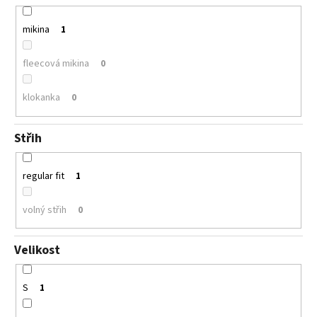
mikina
1
fleecová mikina
0
klokanka
0
Střih
regular fit
1
volný střih
0
Velikost
S
1