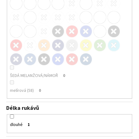
ŠEDÁ MELANŽOVÁ/NÁMOŘ
0
melírová (58)
0
Délka rukávů
dlouhé
1