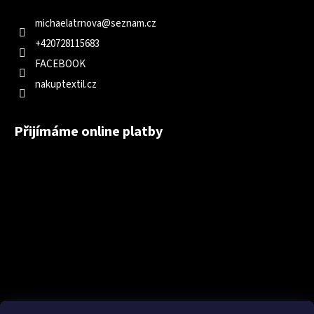
michaelatrnova
@
seznam.cz
+420728115683
FACEBOOK
nakuptextil.cz
Přijímáme online platby