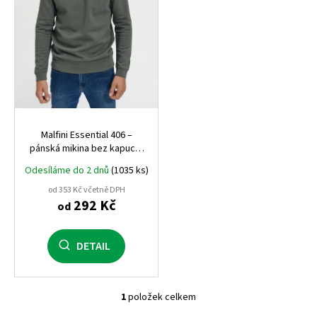
o
d
u
k
t
ů
Malfini Essential 406 –
pánská mikina bez kapuce,
kvalitní a pohodlná, vhodná
Odesíláme do 2 dnů
(1035 ks)
pro potisk i výšivku
od 353 Kč včetně DPH
292 Kč
od
DETAIL
1
položek celkem
O