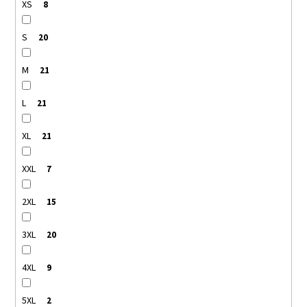
XS
8
S
20
M
21
L
21
XL
21
XXL
7
2XL
15
3XL
20
4XL
9
5XL
2