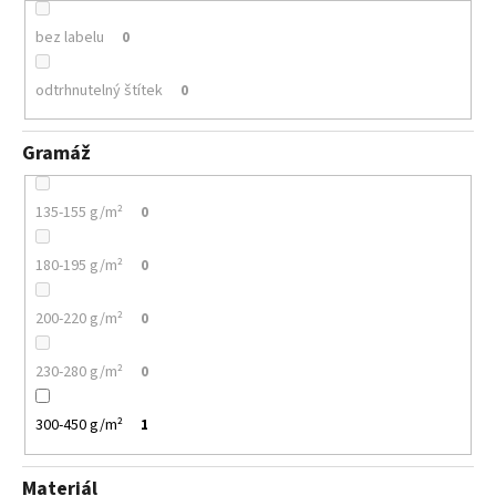
bez labelu
0
odtrhnutelný štítek
0
Gramáž
135-155 g/m²
0
180-195 g/m²
0
200-220 g/m²
0
230-280 g/m²
0
300-450 g/m²
1
Materiál