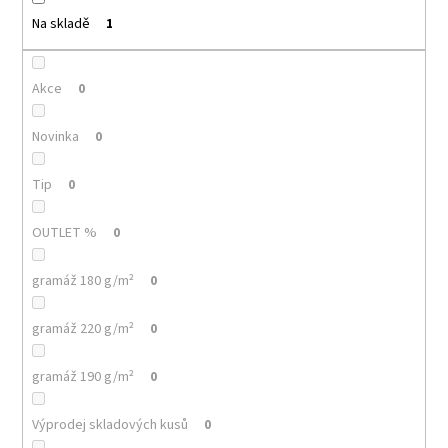
t
č
ů
u
Na skladě
1
j
e
m
Akce
0
e
Novinka
0
MALFINI
Tip
0
LOVE
123
–
OUTLET %
0
DÁMSKÉ
TRIČKO/
ŠATY,
gramáž 180 g/m²
0
VOLNÝ
STŘIH,
150
gramáž 220 g/m²
0
G
140
gramáž 190 g/m²
0
Kč
Výprodej skladových kusů
0