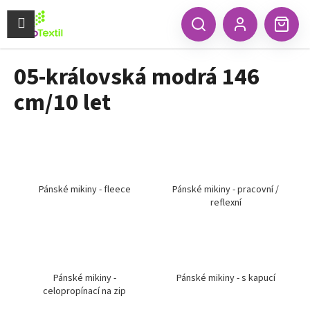
K
Přejít
na
Menu
o
CZK
Hledat
Náku
obsah
Zpět
Zpět
Přihlášení
š
koší
í
05-královská modrá 146
C
k
o
cm/10 let
p
o
t
ř
e
Pánské mikiny - fleece
Pánské mikiny - pracovní /
b
reflexní
u
j
e
t
Pánské mikiny -
Pánské mikiny - s kapucí
e
celopropínací na zip
n