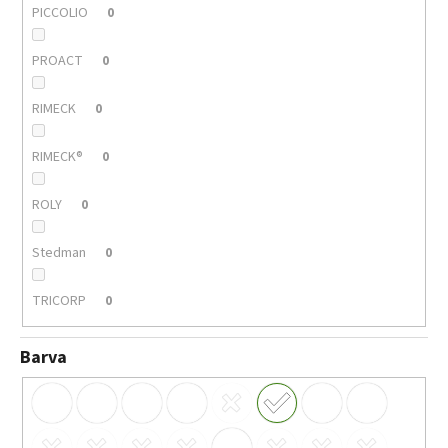
PICCOLIO
0
PROACT
0
RIMECK
0
RIMECK®
0
ROLY
0
Stedman
0
TRICORP
0
Barva