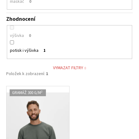
maskáč
0
Zhodnocení
výšivka
0
potisk i výšivka
1
VYMAZAT FILTRY
Položek k zobrazení:
1
V
GRAMÁŽ 300 G/M²
ý
p
i
s
p
r