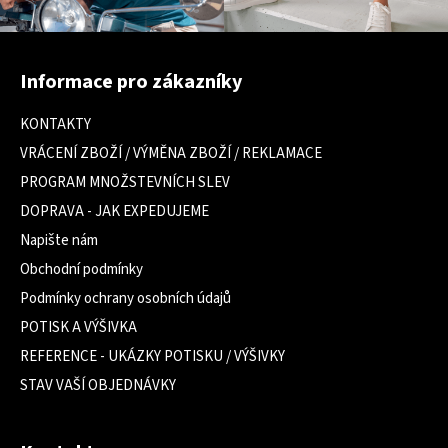
Z
á
Informace pro zákazníky
p
a
KONTAKTY
t
VRÁCENÍ ZBOŽÍ / VÝMĚNA ZBOŽÍ / REKLAMACE
í
PROGRAM MNOŽSTEVNÍCH SLEV
DOPRAVA - JAK EXPEDUJEME
Napište nám
Obchodní podmínky
Podmínky ochrany osobních údajů
POTISK A VÝŠIVKA
REFERENCE - UKÁZKY POTISKU / VÝŠIVKY
STAV VAŠÍ OBJEDNÁVKY