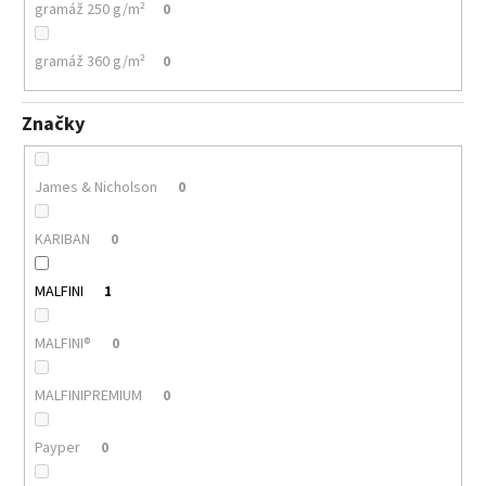
gramáž 250 g/m²
0
gramáž 360 g/m²
0
Značky
James & Nicholson
0
KARIBAN
0
MALFINI
1
MALFINI®
0
MALFINIPREMIUM
0
Payper
0