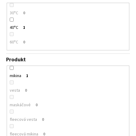
30°C
0
40°C
1
60°C
0
Produkt
mikina
1
vesta
0
maskáčové
0
fleecová vesta
0
fleecová mikina
0