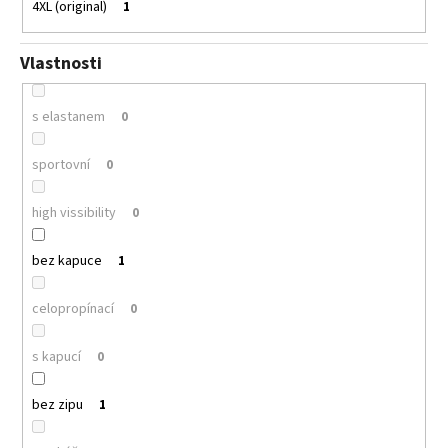
4XL (original)
1
Vlastnosti
s elastanem
0
sportovní
0
high vissibility
0
bez kapuce
1
celopropínací
0
s kapucí
0
bez zipu
1