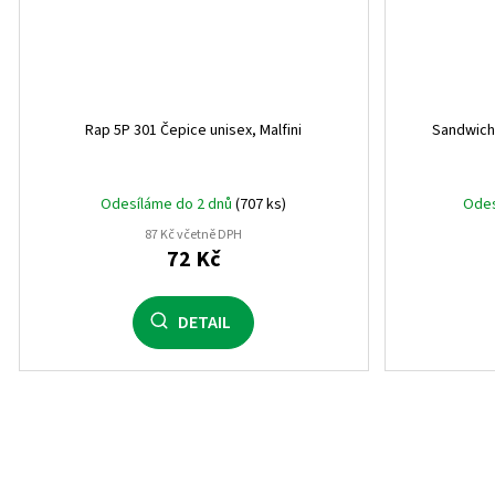
Rap 5P 301 Čepice unisex, Malfini
Sandwich 
Odesíláme do 2 dnů
(707 ks)
Odes
87 Kč včetně DPH
72 Kč
DETAIL