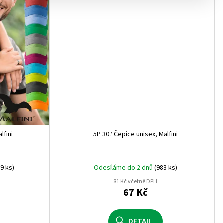
VLNA
0
STER + 22% POLYAMID
0
M
0
lfini
5P 307 Čepice unisex, Malfini
ZA
0
AKRYL
0
9 ks)
Odesíláme do 2 dnů
(983 ks)
81 Kč včetně DPH
kryl, 1% elastan
0
67 Kč
0
DETAIL