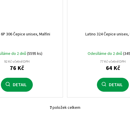
tyrkysová (18)
0
černá/bílá (06bw)
0
6P 306 Čepice unisex, Malfini
Latino 324 Čepice unisex, 
hořčičná (28)
0
džínová (45)
0
íláme do 2 dnů
(5595 ks)
Odesíláme do 2 dnů
(349
černá/béžová (03bbe)
0
92 Kč včetně DPH
77 Kč včetně DPH
76 Kč
64 Kč
bílá/béžová (06wbe)
0
DETAIL
DETAIL
šedá/růžová (07gp)
0
tmavě šedá/černá (47dab)
7
položek celkem
O
černá/petrolejová/bílá (03
v
l
královská modrá/oranžová/
á