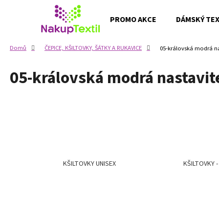
K
Přejít
na
o
PROMO AKCE
DÁMSKÝ TEXT
obsah
Zpět
Zpět
š
do
do
í
Domů
ČEPICE, KŠILTOVKY, ŠÁTKY A RUKAVICE
05-královská modrá na
k
obchodu
obchodu
05-královská modrá nastavit
KŠILTOVKY UNISEX
KŠILTOVKY 