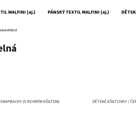
IL MALFINI (aj.)
PÁNSKÝ TEXTIL MALFINI (aj.)
DĚTSKÝ
stavitelná
Co potřebujete najít?
elná
HLEDAT
Doporučujeme
- SNAPBACKY (S ROVNÝM KŠILTEM)
DĚTSKÉ KŠILTOVKY / ČE