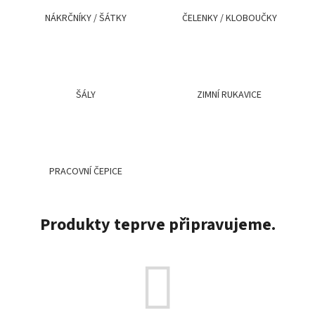
a
NÁKRČNÍKY / ŠÁTKY
ČELENKY / KLOBOUČKY
j
í
t
?
ŠÁLY
ZIMNÍ RUKAVICE
HLEDAT
PRACOVNÍ ČEPICE
Produkty teprve připravujeme.
D
o
p
o
r
u