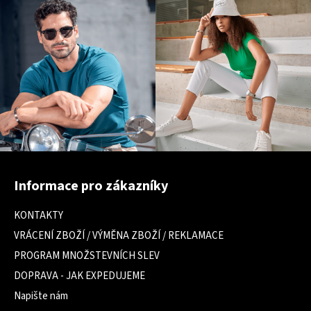
Z
á
Informace pro zákazníky
p
a
KONTAKTY
t
VRÁCENÍ ZBOŽÍ / VÝMĚNA ZBOŽÍ / REKLAMACE
í
PROGRAM MNOŽSTEVNÍCH SLEV
DOPRAVA - JAK EXPEDUJEME
Napište nám