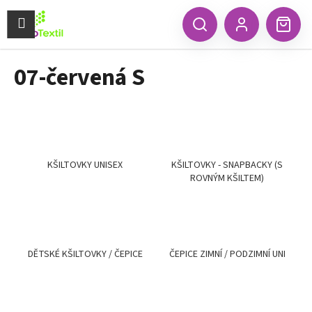
K
Přejít
na
Menu
o
CZK
Hledat
Náku
obsah
Zpět
Zpět
Přihlášení
š
koší
í
07-červená S
C
k
o
p
o
t
ř
KŠILTOVKY UNISEX
KŠILTOVKY - SNAPBACKY (S
ROVNÝM KŠILTEM)
e
b
u
j
e
DĚTSKÉ KŠILTOVKY / ČEPICE
ČEPICE ZIMNÍ / PODZIMNÍ UNI
t
e
n