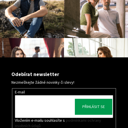
s
u
Odebírat newsletter
Nezmeškejte žádné novinky či slevy!
E-mail
PŘIHLÁSIT SE
Vložením e-mailu souhlasíte s
podmínkami ochrany
osobních údajů