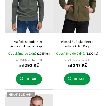
o
d
u
k
t
ů
Malfini Essential 406 –
Pánská / Dětská fleece
pánská mikina bez kapuce,
mikina Artic, Roly
kvalitní a pohodlná, vhodná
Odesíláme do 2 dnů
(1035 ks)
Odesíláme do 2 dnů.
(1200 ks)
pro potisk i výšivku
od 353 Kč včetně DPH
od 299 Kč včetně DPH
292 Kč
247 Kč
od
od
DETAIL
DETAIL
GRAMÁŽ 280 G/M²