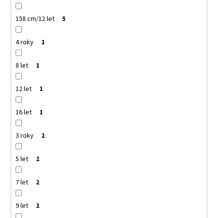
158 cm/12 let
5
4 roky
1
8 let
1
12 let
1
16 let
1
3 roky
2
5 let
2
7 let
2
9 let
2