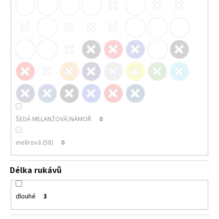
ŠEDÁ MELANŽOVÁ/NÁMOŘ
0
melírová (58)
0
Délka rukávů
dlouhé
3