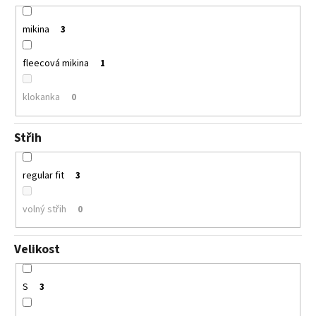
mikina
3
fleecová mikina
1
klokanka
0
Střih
regular fit
3
volný střih
0
Velikost
S
3