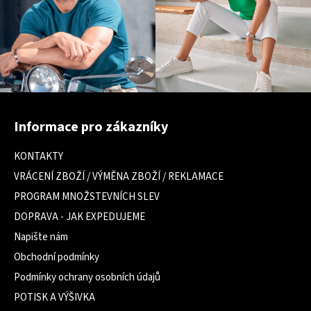
Z
á
Informace pro zákazníky
p
a
KONTAKTY
t
VRÁCENÍ ZBOŽÍ / VÝMĚNA ZBOŽÍ / REKLAMACE
í
PROGRAM MNOŽSTEVNÍCH SLEV
DOPRAVA - JAK EXPEDUJEME
Napište nám
Obchodní podmínky
Podmínky ochrany osobních údajů
POTISK A VÝŠIVKA