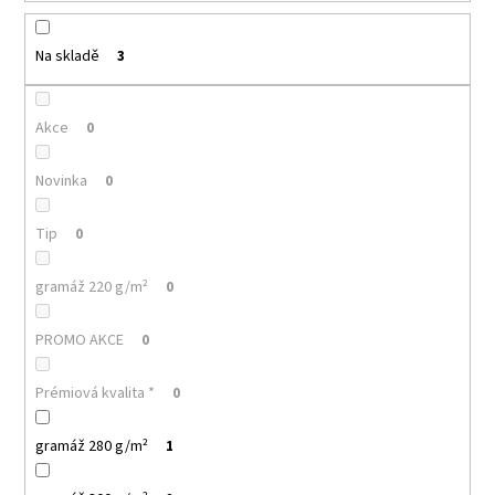
k
a
t
j
ů
Na skladě
3
í
t
Akce
0
?
Novinka
0
Tip
0
HLEDAT
gramáž 220 g/m²
0
PROMO AKCE
0
D
o
Prémiová kvalita *
0
p
o
r
gramáž 280 g/m²
1
u