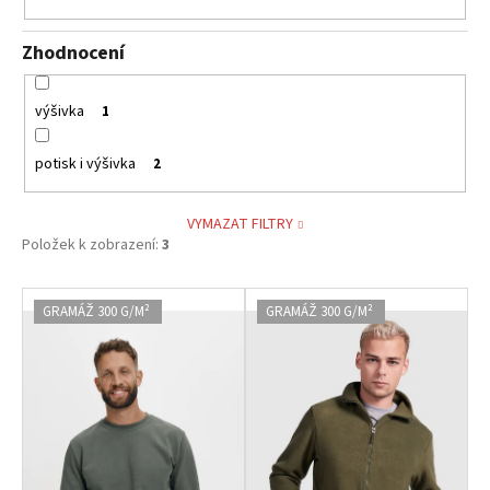
Zhodnocení
výšivka
1
potisk i výšivka
2
VYMAZAT FILTRY
Položek k zobrazení:
3
V
GRAMÁŽ 300 G/M²
GRAMÁŽ 300 G/M²
ý
p
i
s
p
r