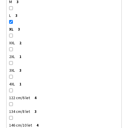
M
3
L
3
XL
3
XXL
2
2XL
1
3XL
3
4XL
1
122 cm/6 let
4
134 cm/8 let
3
146 cm/10 let
4