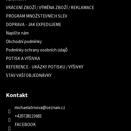
t
VRÁCENÍ ZBOŽÍ / VÝMĚNA ZBOŽÍ / REKLAMACE
í
PROGRAM MNOŽSTEVNÍCH SLEV
DOPRAVA - JAK EXPEDUJEME
Napište nám
Obchodní podmínky
Podmínky ochrany osobních údajů
POTISK A VÝŠIVKA
REFERENCE - UKÁZKY POTISKU / VÝŠIVKY
STAV VAŠÍ OBJEDNÁVKY
Kontakt
michaelatrnova
@
seznam.cz
+420728115683
FACEBOOK