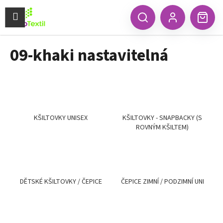
K
Přejít
na
Menu
o
CZK
Hledat
Náku
obsah
Zpět
Zpět
Přihlášení
š
koší
í
09-khaki nastavitelná
C
k
o
p
o
t
ř
KŠILTOVKY UNISEX
KŠILTOVKY - SNAPBACKY (S
ROVNÝM KŠILTEM)
e
b
u
j
e
DĚTSKÉ KŠILTOVKY / ČEPICE
ČEPICE ZIMNÍ / PODZIMNÍ UNI
t
e
n