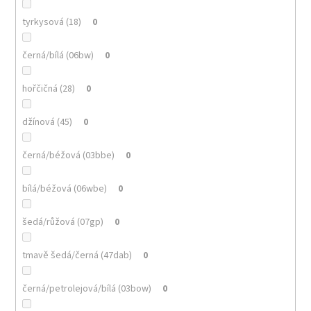
tyrkysová (18)
0
černá/bílá (06bw)
0
hořčičná (28)
0
džínová (45)
0
černá/béžová (03bbe)
0
bílá/béžová (06wbe)
0
šedá/růžová (07gp)
0
tmavě šedá/černá (47dab)
0
černá/petrolejová/bílá (03bow)
0