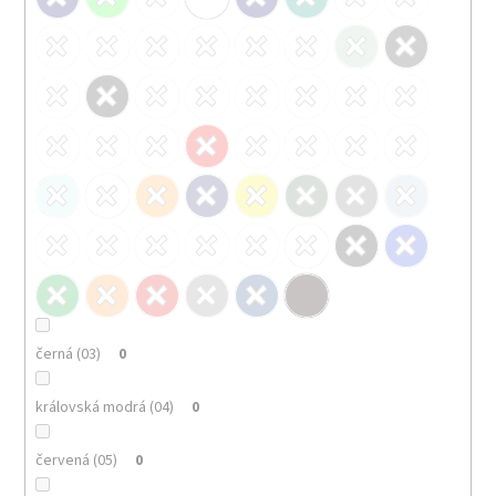
černá (03)
0
královská modrá (04)
0
červená (05)
0