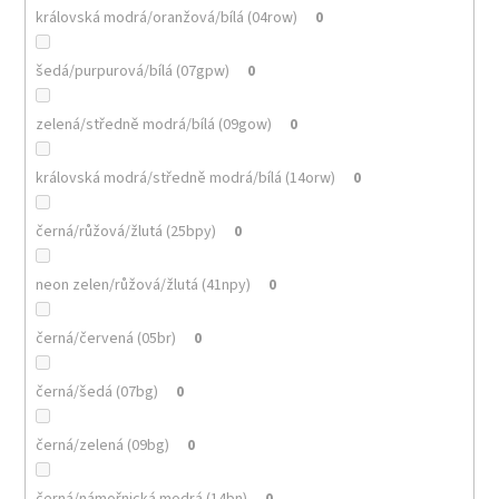
královská modrá/oranžová/bílá (04row)
0
šedá/purpurová/bílá (07gpw)
0
zelená/středně modrá/bílá (09gow)
0
královská modrá/středně modrá/bílá (14orw)
0
černá/růžová/žlutá (25bpy)
0
neon zelen/růžová/žlutá (41npy)
0
černá/červená (05br)
0
černá/šedá (07bg)
0
černá/zelená (09bg)
0
černá/námořnická modrá (14bn)
0