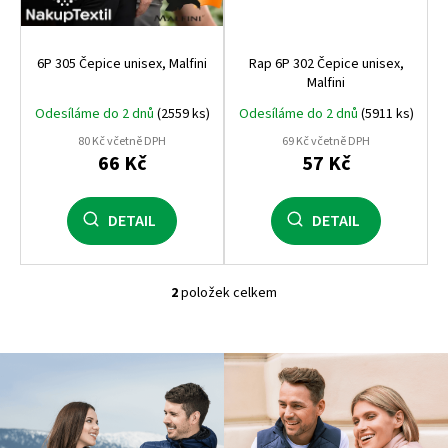
ů
6P 305 Čepice unisex, Malfini
Rap 6P 302 Čepice unisex,
Malfini
Odesíláme do 2 dnů
(2559 ks)
Odesíláme do 2 dnů
(5911 ks)
80 Kč včetně DPH
69 Kč včetně DPH
66 Kč
57 Kč
DETAIL
DETAIL
2
položek celkem
O
v
l
á
d
a
c