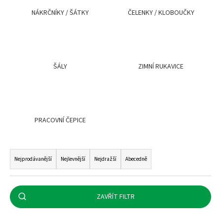
a
NÁKRČNÍKY / ŠÁTKY
ČELENKY / KLOBOUČKY
j
í
t
?
ŠÁLY
ZIMNÍ RUKAVICE
HLEDAT
PRACOVNÍ ČEPICE
Ř
D
a
Nejprodávanější
Nejlevnější
Nejdražší
Abecedně
o
z
p
e
o
n
ZAVŘÍT FILTR
r
í
u