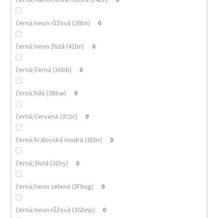
černá/neon růžová (26bn)
0
černá/neon žlutá (41bn)
0
černá/černá (3Abb)
0
černá/bílá (3Bbw)
0
černá/červená (3Cbr)
0
černá/královská modrá (3Dbr)
0
černá/žlutá (3Eby)
0
černá/neon zelená (3Fbng)
0
černá/neon růžová (3Gbnp)
0