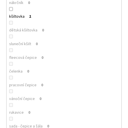
nákrčník
0
kšiltovka
2
dětská kšiltovka
0
sluneční kšilt
0
fleecová čepice
0
čelenka
0
pracovní čepice
0
vánoční čepice
0
rukavice
0
sada - čepice a šála
0