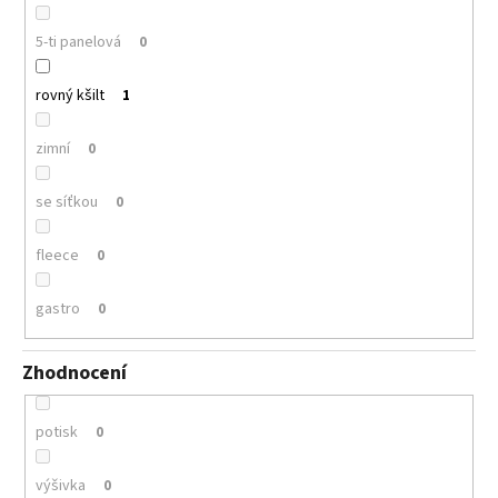
5-ti panelová
0
rovný kšilt
1
zimní
0
se síťkou
0
fleece
0
gastro
0
Zhodnocení
potisk
0
výšivka
0