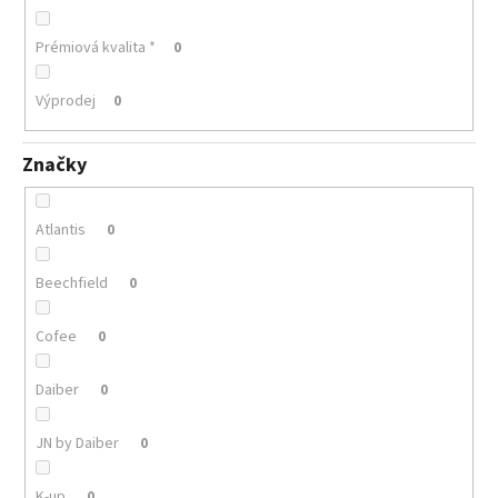
Prémiová kvalita *
0
Výprodej
0
Značky
Atlantis
0
Beechfield
0
Cofee
0
Daiber
0
JN by Daiber
0
K-up
0