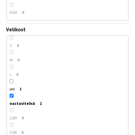
kšilt
0
Velikost
S
0
M
0
L
0
uni
1
nastavitelná
2
12M
0
S/M
0