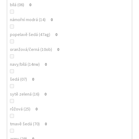
bílá (06)
0
námořní modrá (14)
0
popelavě šedá (47ag)
0
oranžová/černá (10ob)
0
navy/bílá (14nw)
0
šedá (07)
0
sytě zelená (16)
0
růžová (25)
0
tmavě šedá (70)
0
army (29)
0