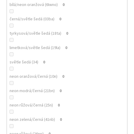
bílá/neon oranžová (6Iwno)
0
černá/světle šedá (03ba)
0
tyrkysová/světle šedá (18ta)
0
limetková/světle šedá (19la)
0
světle šedá (34)
0
neon oranžová/černá (10n)
0
neon modrá/černá (21bn)
0
neon růžová/černá (25n)
0
neon zelená/černá (41nb)
0
neon růžová (26np)
0