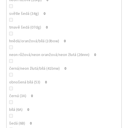
světle šedá (34g)
0
tmavě šedá (07dg)
0
hnědá/oranžová/bílá (10bow)
0
neon růžová/neon oranžová/neon žlutá (26nnn)
0
černá/neon žlutá/bílá (41bnw)
0
obnošená bílá (53)
0
černá (3A)
0
bílá (6A)
0
šedá (6B)
0