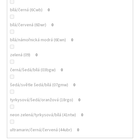
bílá/černá (6Cwb)
0
bílá/červená (6Dwr)
0
bílá/námořnická modrá (6Ewn)
0
zelená (09)
0
černá/šedá/bílá (03bgw)
0
šedá/světle šedá/bílá (07gmw)
0
tyrkysová/šedá/oranžová (18rgo)
0
neon zelená/tyrkysová/bílá (41ntw)
0
ultramarin/černá/červená (44ubr)
0