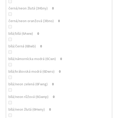
černá/neon žlutá (3Hbny)
0
černá/neon oranžová (3Ibno)
0
bílá/bílá (6Aww)
0
bílá/černá (6Bwb)
0
bílá/námornícka modrá (6Cwn)
0
bílá/královská modrá (6Dwro)
0
bílá/neon zelená (6Fwng)
0
bílá/neon růžová (6Gwnp)
0
bílá/neon žlutá (6Hwny)
0