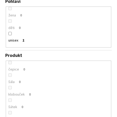
Pohlaví
žena
0
děti
0
unisex
2
Produkt
čepice
0
šála
0
klobouček
0
šátek
0