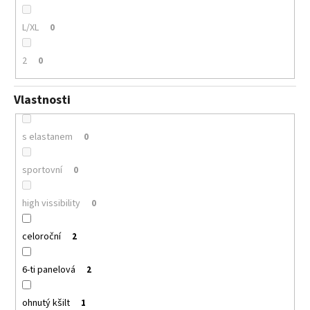
L/XL
0
2
0
Vlastnosti
s elastanem
0
sportovní
0
high vissibility
0
celoroční
2
6-ti panelová
2
ohnutý kšilt
1