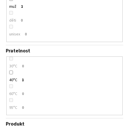
muž
1
děti
0
unisex
0
Pratelnost
30°C
0
40°C
1
60°C
0
95°C
0
Produkt