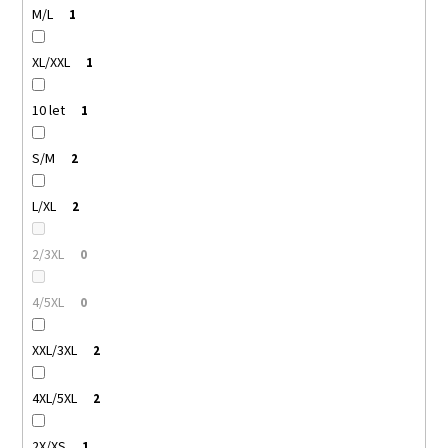
M/L
1
XL/XXL
1
10 let
1
S/M
2
L/XL
2
2/3XL
0
4/5XL
0
XXL/3XL
2
4XL/5XL
2
2X/XS
1