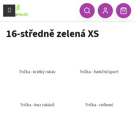
K
Přejít
na
Menu
o
CZK
Hledat
Náku
obsah
Zpět
Zpět
Přihlášení
š
koší
í
16-středně zelená XS
C
k
o
p
o
t
ř
Trička - krátký rukáv
Trička - funkční/sport
e
b
u
j
Trička - bez rukávů
Trička - reflexní
e
t
e
n