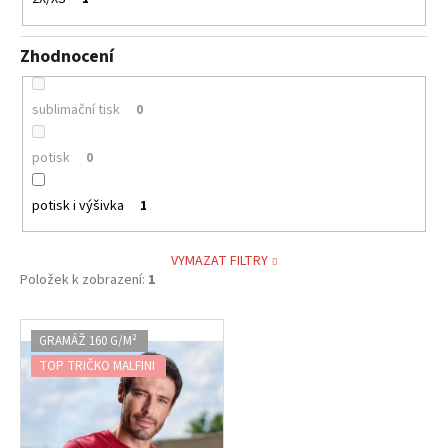
Zhodnocení
sublimační tisk
0
potisk
0
potisk i výšivka
1
VYMAZAT FILTRY
Položek k zobrazení:
1
V
GRAMÁŽ 160 G/M²
ý
TOP TRIČKO MALFINI
p
i
s