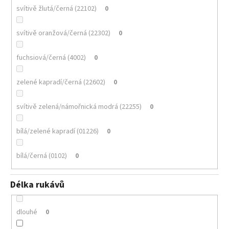
svítivě žlutá/černá (22102)
0
svítivě oranžová/černá (22302)
0
fuchsiová/černá (4002)
0
zelené kapradí/černá (22602)
0
svítivě zelená/námořnická modrá (22255)
0
bílá/zelené kapradí (01226)
0
bílá/černá (0102)
0
Délka rukávů
dlouhé
0