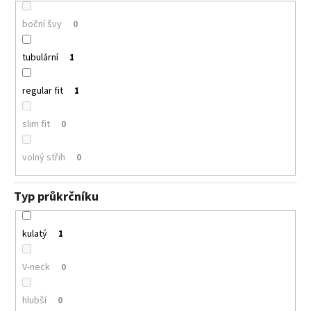
boční švy
0
tubulární
1
regular fit
1
slim fit
0
volný střih
0
Typ průkrčníku
kulatý
1
V-neck
0
hlubší
0