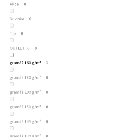
č
Akce
0
u
j
Novinka
0
e
m
e
Tip
0
OUTLET %
0
MALFINI
BASIC
134
gramáž 160 g/m²
1
–
DÁMSKÉ
gramáž 180 g/m²
TRIČKO,
0
160
G,
gramáž 200 g/m²
0
100%
BAVLNA,
PROJMUTÝ
gramáž 150 g/m²
0
STŘIH
92
gramáž 145 g/m²
0
Kč
gramáž 130 g/m²
0