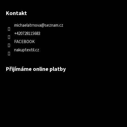
Kontakt
michaelatrnova
@
seznam.cz
+420728115683
FACEBOOK
nakuptextil.cz
Přijímáme online platby