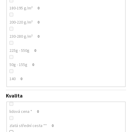
180-195 g/m²
0
200-220 g/m²
0
230-280 g/m²
0
225g - 550g
0
50g - 155g
0
140
0
Kvalita
lidová cena *
0
zlatá střední cesta **
0