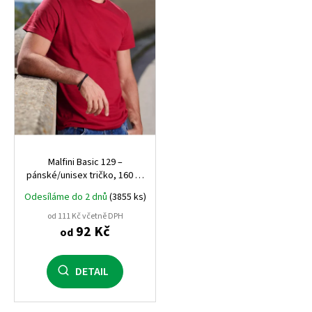
p
r
o
d
u
k
t
ů
Malfini Basic 129 –
pánské/unisex tričko, 160 g,
100% bavlna, silikonová
Odesíláme do 2 dnů
(3855 ks)
úprava
od 111 Kč včetně DPH
92 Kč
od
DETAIL