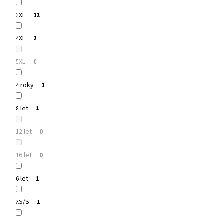
3XL
12
4XL
2
5XL
0
4 roky
1
8 let
1
12 let
0
16 let
0
6 let
1
XS/S
1