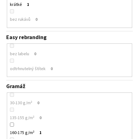
krátké
1
bez rukávů
0
Easy rebranding
bez labelu
0
odtrhnutelný štítek
0
Gramáž
30-130 g/m²
0
135-155 g/m²
0
160-175 g/m²
1