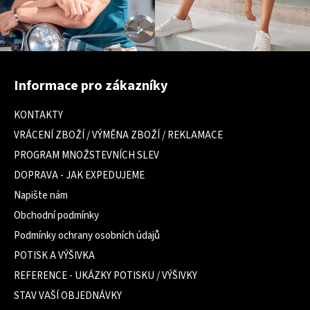
Z
á
Informace pro zákazníky
p
a
KONTAKTY
t
VRÁCENÍ ZBOŽÍ / VÝMĚNA ZBOŽÍ / REKLAMACE
í
PROGRAM MNOŽSTEVNÍCH SLEV
DOPRAVA - JAK EXPEDUJEME
Napište nám
Obchodní podmínky
Podmínky ochrany osobních údajů
POTISK A VÝŠIVKA
REFERENCE - UKÁZKY POTISKU / VÝŠIVKY
STAV VAŠÍ OBJEDNÁVKY