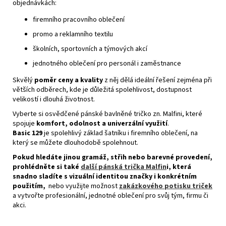
objednávkách:
firemního pracovního oblečení
promo a reklamního textilu
školních, sportovních a týmových akcí
jednotného oblečení pro personál i zaměstnance
Skvělý
poměr ceny a kvality
z něj dělá ideální řešení zejména při
větších odběrech, kde je důležitá spolehlivost, dostupnost
velikostí i dlouhá životnost.
Vyberte si osvědčené pánské bavlněné tričko zn. Malfini, které
spojuje
komfort, odolnost a univerzální využití
.
Basic 129
je spolehlivý základ šatníku i firemního oblečení, na
který se můžete dlouhodobě spolehnout.
Pokud hledáte jinou gramáž, střih nebo barevné provedení,
prohlédněte si také
další pánská trička Malfin
i
, která
snadno sladíte s vizuální identitou značky i konkrétním
použitím,
nebo využijte možnost
zakázkového potisku triček
a vytvořte profesionální, jednotné oblečení pro svůj tým, firmu či
akci.