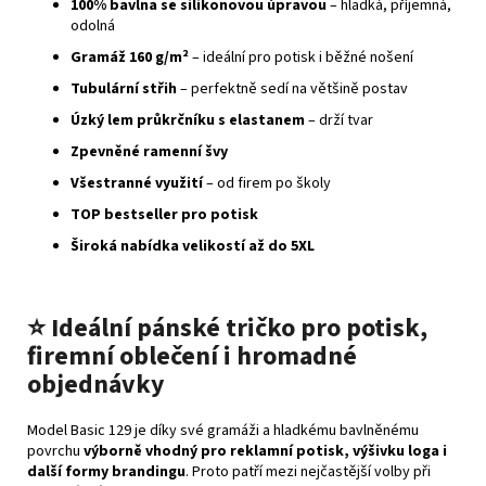
100% bavlna se silikonovou úpravou
– hladká, příjemná,
odolná
Gramáž 160 g/m²
– ideální pro potisk i běžné nošení
Tubulární střih
– perfektně sedí na většině postav
Úzký lem průkrčníku s elastanem
– drží tvar
Zpevněné ramenní švy
Všestranné využití
– od firem po školy
TOP bestseller pro potisk
Široká nabídka velikostí až do 5XL
⭐ Ideální pánské tričko pro potisk,
firemní oblečení i hromadné
objednávky
Model Basic 129 je díky své gramáži a hladkému bavlněnému
povrchu
výborně vhodný pro reklamní potisk, výšivku loga i
další formy brandingu
. Proto patří mezi nejčastější volby při