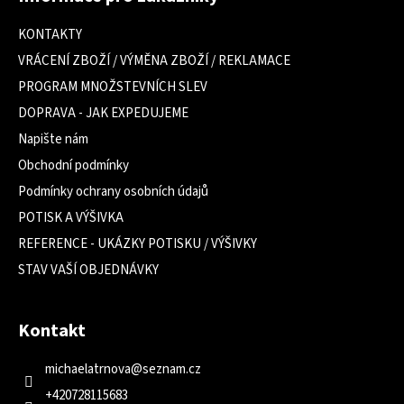
p
a
KONTAKTY
t
VRÁCENÍ ZBOŽÍ / VÝMĚNA ZBOŽÍ / REKLAMACE
í
PROGRAM MNOŽSTEVNÍCH SLEV
DOPRAVA - JAK EXPEDUJEME
Napište nám
Obchodní podmínky
Podmínky ochrany osobních údajů
POTISK A VÝŠIVKA
REFERENCE - UKÁZKY POTISKU / VÝŠIVKY
STAV VAŠÍ OBJEDNÁVKY
Kontakt
michaelatrnova
@
seznam.cz
+420728115683