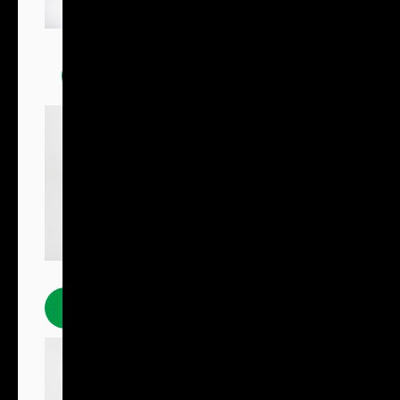
Trička
Polokošile