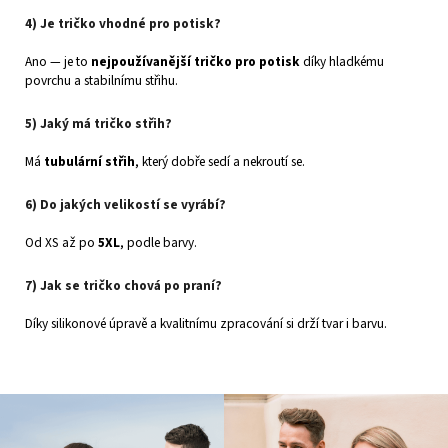
4) Je tričko vhodné pro potisk?
Ano — je to
nejpoužívanější tričko pro potisk
díky hladkému
povrchu a stabilnímu střihu.
5) Jaký má tričko střih?
Má
tubulární střih
, který dobře sedí a nekroutí se.
6) Do jakých velikostí se vyrábí?
Od XS až po
5XL
, podle barvy.
7) Jak se tričko chová po praní?
Díky silikonové úpravě a kvalitnímu zpracování si drží tvar i barvu.