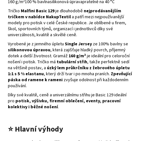
160 g/m²
100 % bavlna
silikonová úprava
pratelné na 40 °C
Tričko
Malfini Basic 129
je dlouhodobě
nejprodávanějším
tričkem v nabídce NakupTextil
a patří mezi nejpoužívanější
modely pro potisk v celé České republice. Je oblíbené u firem,
škol, sportovních týmů, organizací i jednotlivců díky své
univerzálnosti, kvalitě a skvělé ceně.
Vyrobené je z jemného úpletu
Single Jersey
ze 100% bavlny se
silikonovou úpravou
, která zajišťuje hladký povrch, příjemný
dotek a delší životnost. Gramáž
160 g/m²
je ideální pro celoroční
nošení i potisk. Tričko má
tubulární střih
, takže perfektně sedí
na většině postav, a
úzký lem průkrčníku z žebrového úpletu
1:1 s 5 % elastanu
, který drží tvar i po mnoha praních.
Zpevňující
páska od ramene k rameni
zvyšuje odolnost při každodenním
používání.
Díky své kvalitě, ceně a univerzálnímu střihu je Basic 129 ideální
pro
potisk, výšivku, firemní oblečení, eventy, pracovní
kolektivy i běžné nošení
.
⭐
Hlavní výhody