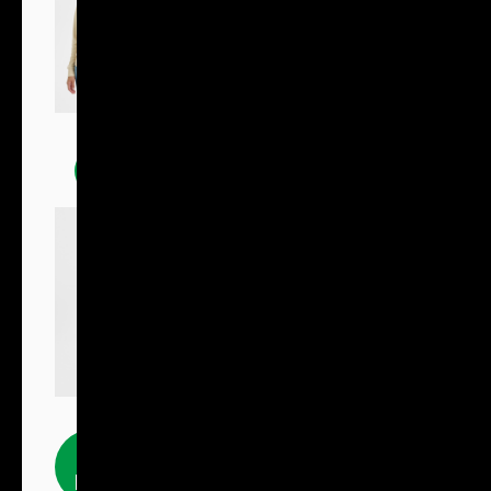
Mikiny
Fleecové
produkty