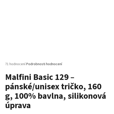
č
u
j
e
m
e
MALFINI
PURE
122
–
DÁMSKÉ
Průměrné
71 hodnocení
Podrobnosti hodnocení
TRIČKO,
hodnocení
150
Malfini Basic 129 –
produktu
G,
100%
je
BAVLNA,
pánské/unisex tričko, 160
5,0
PROJMUTÝ
z
STŘIH
g, 100% bavlna, silikonová
5
hvězdiček.
85
úprava
Kč