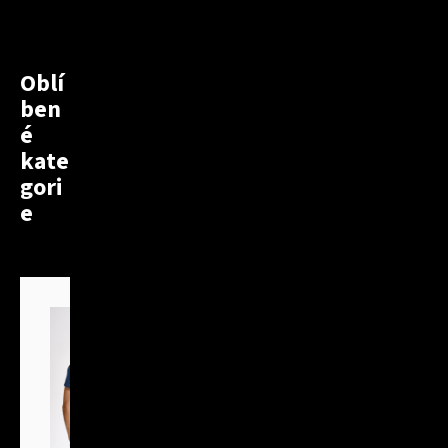
Oblí
ben
é
kate
gori
e