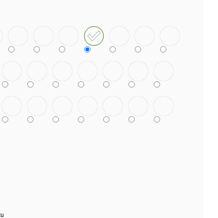
TEK NANUK
tu