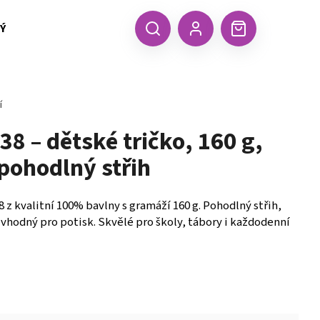
 TEXTIL MALFINI (aj.)
ČEPICE, KŠILTOVKY, ŠÁTKY A RUKA
CZK
Hledat
Nákupní
Přihlášení
košík
í
38 – dětské tričko, 160 g,
pohodlný střih
8 z kvalitní 100% bavlny s gramáží 160 g. Pohodlný střih,
vhodný pro potisk. Skvělé pro školy, tábory i každodenní
Následující