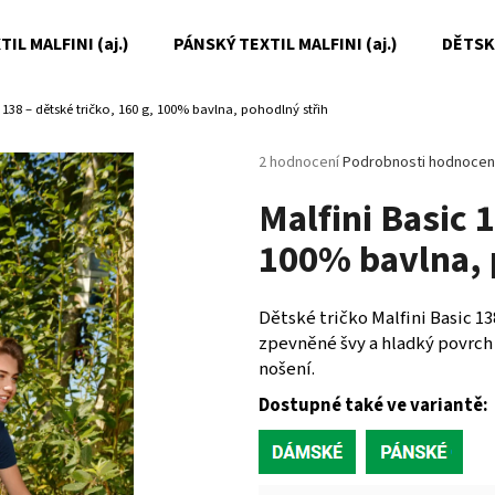
IL MALFINI (aj.)
PÁNSKÝ TEXTIL MALFINI (aj.)
DĚTSKÝ
c 138 – dětské tričko, 160 g, 100% bavlna, pohodlný střih
Co potřebujete najít?
Průměrné
2 hodnocení
Podrobnosti hodnocen
hodnocení
Malfini Basic 1
produktu
HLEDAT
je
100% bavlna, 
5,0
z
5
Doporučujeme
hvězdiček.
Dětské tričko Malfini Basic 13
zpevněné švy a hladký povrch 
nošení.
Dostupné také ve variantě: