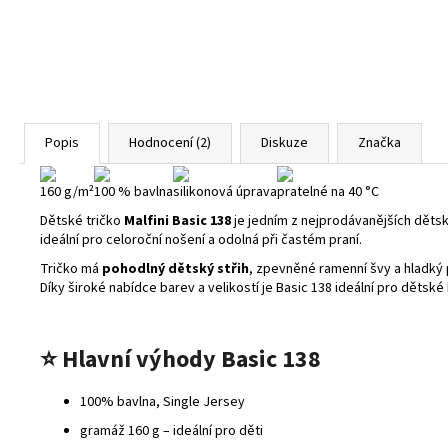
Popis
Hodnocení (2)
Diskuze
Značka
160 g/m²
100 % bavlna
silikonová úprava
pratelné na 40 °C
Dětské tričko
Malfini Basic 138
je jedním z nejprodávanějších dětsk
ideální pro celoroční nošení a odolná při častém praní.
Tričko má
pohodlný dětský střih
, zpevněné ramenní švy a hladký
Díky široké nabídce barev a velikostí je Basic 138 ideální pro dětské k
⭐
Hlavní výhody Basic 138
100% bavlna, Single Jersey
gramáž 160 g – ideální pro děti