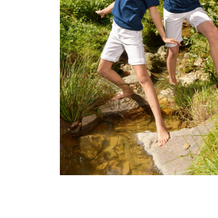
MALFINI CITY 120 – DÁMSKÉ TRIČKO, 150 G,
VOLNÝ STŘIH
106 Kč