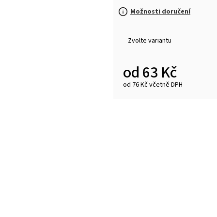
Možnosti doručení
Zvolte variantu
od
63 Kč
od
76 Kč
včetně DPH
Měrná
cena: