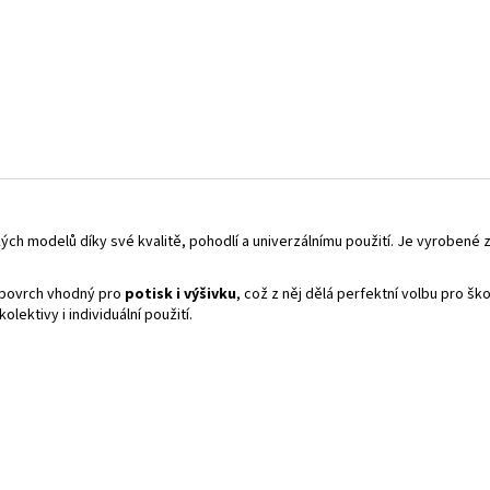
ých modelů díky své kvalitě, pohodlí a univerzálnímu použití. Je vyrobené
 povrch vhodný pro
potisk i výšivku
, což z něj dělá perfektní volbu pro šk
olektivy i individuální použití.