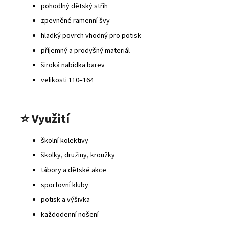
pohodlný dětský střih
zpevněné ramenní švy
hladký povrch vhodný pro potisk
příjemný a prodyšný materiál
široká nabídka barev
velikosti 110–164
⭐
Využití
školní kolektivy
školky, družiny, kroužky
tábory a dětské akce
sportovní kluby
potisk a výšivka
každodenní nošení