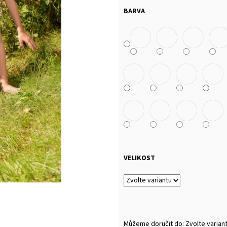
MALFINI BASIC 129 – PÁNSKÉ/UNISEX TRIČKO,
MULTIFUNKČNÍ ŠÁ
160 G, 100% BAVLNA, SILIKONOVÁ ÚPRAVA
BARVA
32 Kč
92 Kč
VELIKOST
Můžeme doručit do:
Zvolte varian