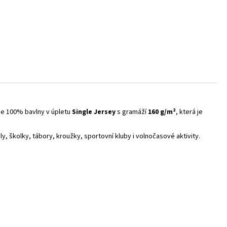
 ze 100% bavlny v úpletu
Single Jersey
s gramáží
160 g/m²
, která je
oly, školky, tábory, kroužky, sportovní kluby i volnočasové aktivity.