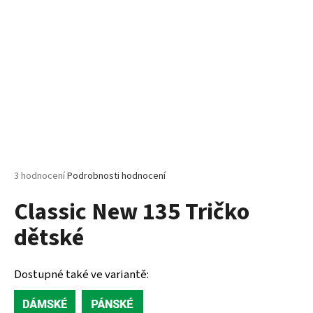
č
u
j
e
m
e
MALFINI
PURE
122
–
DÁMSKÉ
Průměrné
3 hodnocení
Podrobnosti hodnocení
TRIČKO,
hodnocení
150
Classic New 135 Tričko
produktu
G,
100%
je
BAVLNA,
dětské
5,0
PROJMUTÝ
z
STŘIH
5
hvězdiček.
85
Dostupné také ve variantě:
Kč