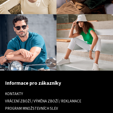
Z
á
Informace pro zákazníky
p
a
KONTAKTY
t
VRÁCENÍ ZBOŽÍ / VÝMĚNA ZBOŽÍ / REKLAMACE
í
PROGRAM MNOŽSTEVNÍCH SLEV