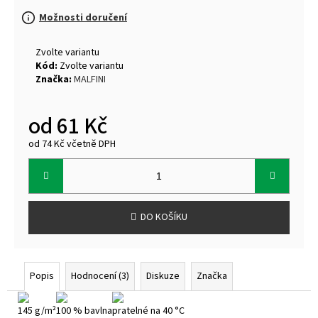
Možnosti doručení
Zvolte variantu
Kód:
Zvolte variantu
Značka:
MALFINI
od
61 Kč
od
74 Kč
včetně DPH
Měrná
cena:
DO KOŠÍKU
Popis
Hodnocení (3)
Diskuze
Značka
145 g/m²
100 % bavlna
pratelné na 40 °C