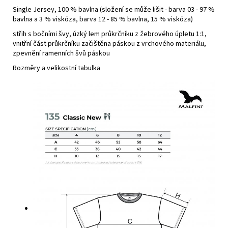
Single Jersey, 100 % bavlna (složení se může lišit - barva 03 - 97 %
bavlna a 3 % viskóza, barva 12 - 85 % bavlna, 15 % viskóza)
střih s bočními švy, úzký lem průkrčníku z žebrového úpletu 1:1,
vnitřní část průkrčníku začištěna páskou z vrchového materiálu,
zpevnění ramenních švů páskou
Rozměry a velikostní tabulka