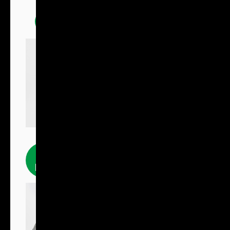
Mikiny
Fleecové
produkty