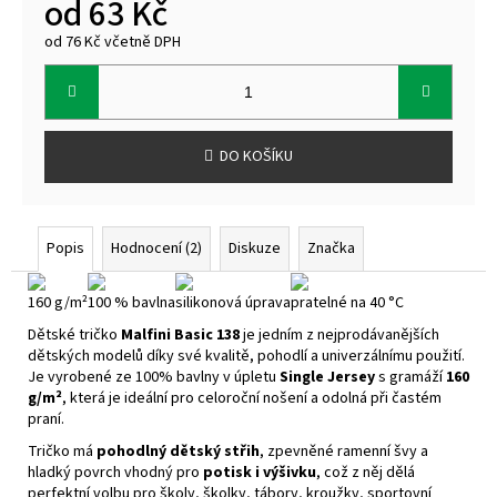
od
63 Kč
od
76 Kč
včetně DPH
Měrná
cena:
DO KOŠÍKU
Popis
Hodnocení (2)
Diskuze
Značka
160 g/m²
100 % bavlna
silikonová úprava
pratelné na 40 °C
Dětské tričko
Malfini Basic 138
je jedním z nejprodávanějších
dětských modelů díky své kvalitě, pohodlí a univerzálnímu použití.
Je vyrobené ze 100% bavlny v úpletu
Single Jersey
s gramáží
160
g/m²
, která je ideální pro celoroční nošení a odolná při častém
praní.
Tričko má
pohodlný dětský střih
, zpevněné ramenní švy a
hladký povrch vhodný pro
potisk i výšivku
, což z něj dělá
perfektní volbu pro školy, školky, tábory, kroužky, sportovní