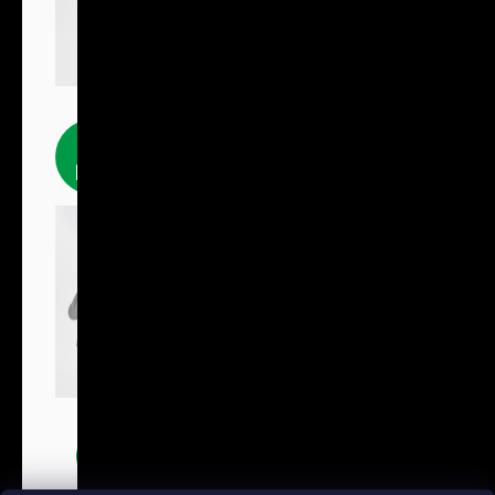
Fleecové
produkty
Bundy