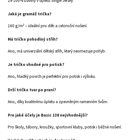
Ze 100% bavlny v úpletu Single Jersey.
Jaká je gramáž trička?
160 g/m² – ideální pro děti a celoroční nošení.
Má tričko pohodlný střih?
Ano, má univerzální dětský střih, který neomezuje pohyb.
Je tričko vhodné pro potisk?
Ano, hladký povrch je perfektní pro potisk i výšivku.
Drží tričko tvar po praní?
Ano, díky kvalitnímu úpletu a zpevněným ramenním švům.
Pro jaké účely je Basic 138 nejvhodnější?
Pro školy, tábory, kroužky, sportovní kluby, potisk i běžné nošení.