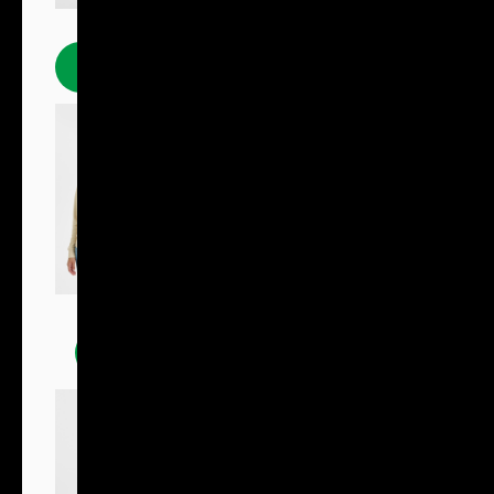
Polokošile
Mikiny