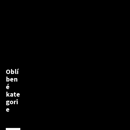
Oblí
ben
é
kate
gori
e