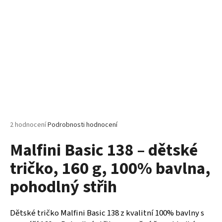
č
u
j
e
m
e
PELICAN
P72
TRIČKO
DĚTSKÉ
54
Průměrné
2 hodnocení
Podrobnosti hodnocení
Kč
hodnocení
Malfini Basic 138 – dětské
produktu
je
tričko, 160 g, 100% bavlna,
5,0
z
pohodlný střih
5
hvězdiček.
Dětské tričko Malfini Basic 138 z kvalitní 100% bavlny s