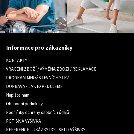
Z
á
Informace pro zákazníky
p
a
KONTAKTY
t
VRÁCENÍ ZBOŽÍ / VÝMĚNA ZBOŽÍ / REKLAMACE
í
PROGRAM MNOŽSTEVNÍCH SLEV
DOPRAVA - JAK EXPEDUJEME
Napište nám
Obchodní podmínky
Podmínky ochrany osobních údajů
POTISK A VÝŠIVKA
REFERENCE - UKÁZKY POTISKU / VÝŠIVKY