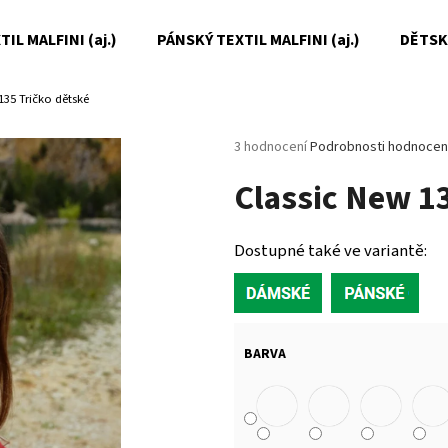
IL MALFINI (aj.)
PÁNSKÝ TEXTIL MALFINI (aj.)
DĚTSKÝ
135 Tričko dětské
Co potřebujete najít?
Průměrné
3 hodnocení
Podrobnosti hodnocen
hodnocení
Classic New 1
produktu
HLEDAT
je
5,0
z
Dostupné také ve variantě:
5
Doporučujeme
hvězdiček.
BARVA