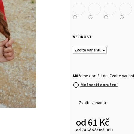
MALFINI BASIC 129 – PÁNSKÉ/UNISEX TRIČKO,
MULTIFUNKČNÍ ŠÁ
160 G, 100% BAVLNA, SILIKONOVÁ ÚPRAVA
32 Kč
92 Kč
VELIKOST
Můžeme doručit do:
Zvolte varian
Možnosti doručení
Zvolte variantu
od
61 Kč
od
74 Kč
včetně DPH