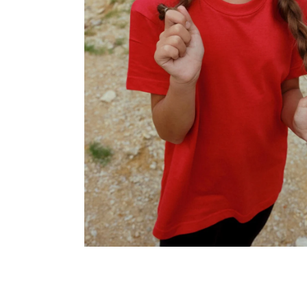
MALFINI CITY 120 – DÁMSKÉ TRIČKO, 150 G,
VOLNÝ STŘIH
106 Kč