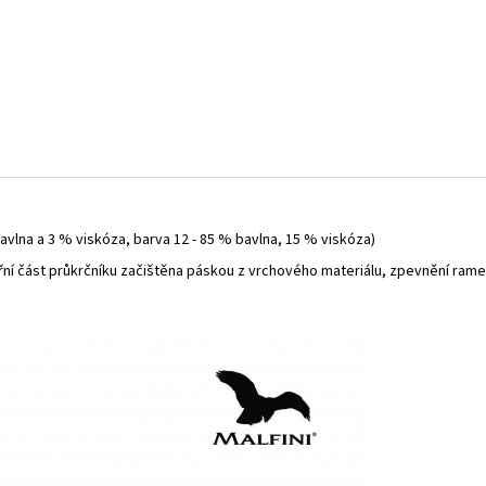
bavlna a 3 % viskóza, barva 12 - 85 % bavlna, 15 % viskóza)
itřní část průkrčníku začištěna páskou z vrchového materiálu, zpevnění ram