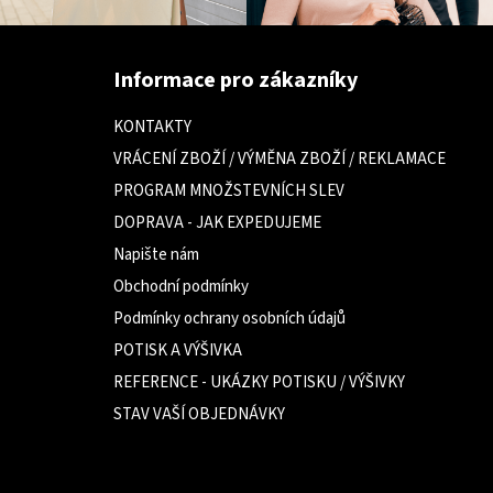
Z
á
Informace pro zákazníky
p
a
KONTAKTY
t
VRÁCENÍ ZBOŽÍ / VÝMĚNA ZBOŽÍ / REKLAMACE
í
PROGRAM MNOŽSTEVNÍCH SLEV
DOPRAVA - JAK EXPEDUJEME
Napište nám
Obchodní podmínky
Podmínky ochrany osobních údajů
POTISK A VÝŠIVKA
REFERENCE - UKÁZKY POTISKU / VÝŠIVKY
STAV VAŠÍ OBJEDNÁVKY