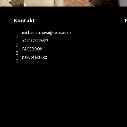
Kontakt
michaelatrnova
@
seznam.cz
+420728115683
FACEBOOK
nakuptextil.cz