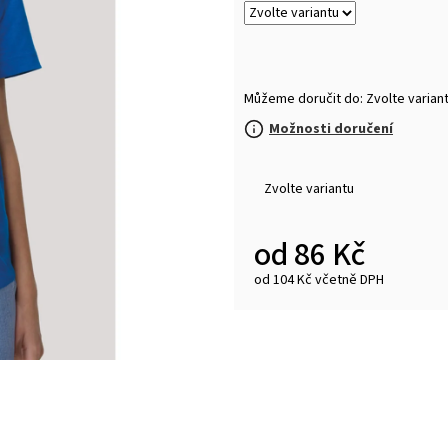
MALFINI BASIC 129 – PÁNSKÉ/UNISEX TRIČKO,
MULTIFUNKČNÍ ŠÁ
160 G, 100% BAVLNA, SILIKONOVÁ ÚPRAVA
32 Kč
92 Kč
Můžeme doručit do:
Zvolte varian
Možnosti doručení
Zvolte variantu
od
86 Kč
od
104 Kč
včetně DPH
Měrná
cena: