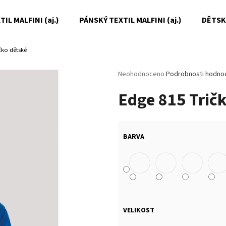
IL MALFINI (aj.)
PÁNSKÝ TEXTIL MALFINI (aj.)
DĚTSKÝ
čko dětské
Co potřebujete najít?
Průměrné
Neohodnoceno
Podrobnosti hodno
hodnocení
Edge 815 Trič
produktu
HLEDAT
je
0,0
z
5
Doporučujeme
BARVA
hvězdiček.
VELIKOST