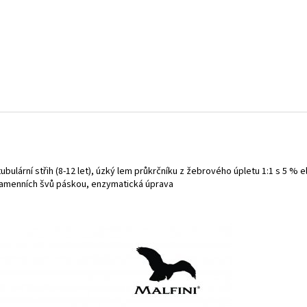
tubulární střih (8-12 let), úzký lem průkrčníku z žebrového úpletu 1:1 s 5 % el
 ramenních švů páskou, enzymatická úprava