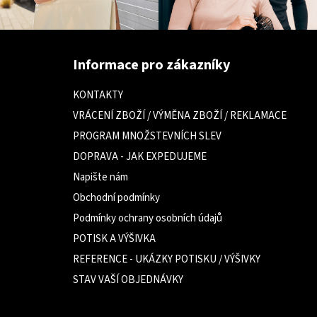
Z
á
Informace pro zákazníky
p
a
KONTAKTY
t
VRÁCENÍ ZBOŽÍ / VÝMĚNA ZBOŽÍ / REKLAMACE
í
PROGRAM MNOŽSTEVNÍCH SLEV
DOPRAVA - JAK EXPEDUJEME
Napište nám
Obchodní podmínky
Podmínky ochrany osobních údajů
POTISK A VÝŠIVKA
REFERENCE - UKÁZKY POTISKU / VÝŠIVKY
STAV VAŠÍ OBJEDNÁVKY