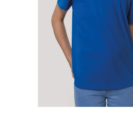
MALFINI CITY 120 – DÁMSKÉ TRIČKO, 150 G,
VOLNÝ STŘIH
106 Kč