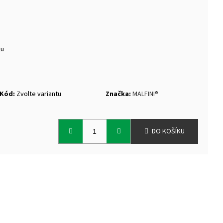
TEK NANUK
tu
Kód:
Zvolte variantu
Značka:
MALFINI®
DO KOŠÍKU