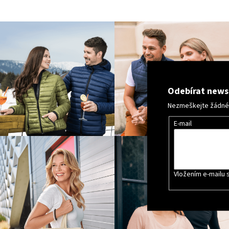
Odebírat news
Nezmeškejte žádné n
E-mail
Vložením e-mailu 