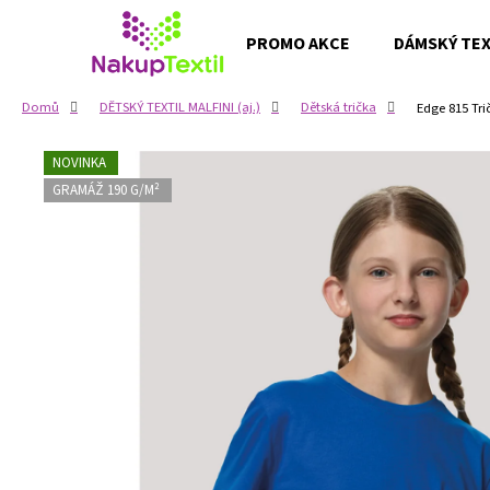
K
Přejít
na
o
PROMO AKCE
DÁMSKÝ TEXT
obsah
Zpět
Zpět
š
do
do
í
Domů
DĚTSKÝ TEXTIL MALFINI (aj.)
Dětská trička
Edge 815 Tri
k
obchodu
obchodu
NOVINKA
GRAMÁŽ 190 G/M²