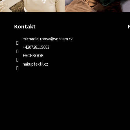
Kontakt
michaelatrnova
@
seznam.cz
+420728115683
FACEBOOK
nakuptextil.cz