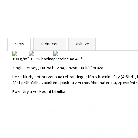
Popis
Hodnocení
Diskuze
190 g/m²
100 % bavlna
pratelné na 40 °C
Single Jersey, 100 % bavlna, enzymatická úprava
bez etikety - připraveno na rebranding, střih s bočními švy (4-6 let), 
část průkrčníku začištěna páskou z vrchového materiálu, zpevnění
Rozměry a velikostní tabulka