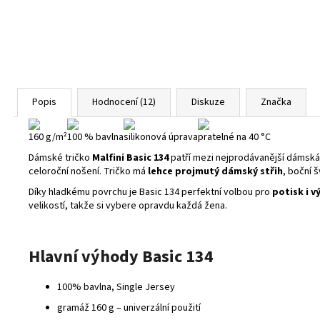
Popis
Hodnocení (12)
Diskuze
Značka
160 g/m²
100 % bavlna
silikonová úprava
pratelné na 40 °C
Dámské tričko
Malfini Basic 134
patří mezi nejprodávanější dámská
celoroční nošení. Tričko má
lehce projmutý dámský střih
, boční 
Díky hladkému povrchu je Basic 134 perfektní volbou pro
potisk i v
velikostí, takže si vybere opravdu každá žena.
Hlavní výhody Basic 134
100% bavlna, Single Jersey
gramáž 160 g – univerzální použití