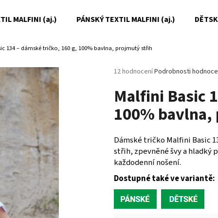
IL MALFINI (aj.)
PÁNSKÝ TEXTIL MALFINI (aj.)
DĚTSKÝ
sic 134 – dámské tričko, 160 g, 100% bavlna, projmutý střih
Co potřebujete najít?
Průměrné
12 hodnocení
Podrobnosti hodnoce
hodnocení
Malfini Basic 
produktu
HLEDAT
je
100% bavlna, 
5,0
z
5
Doporučujeme
hvězdiček.
Dámské tričko Malfini Basic 1
střih, zpevněné švy a hladký p
každodenní nošení.
Dostupné také ve variantě: