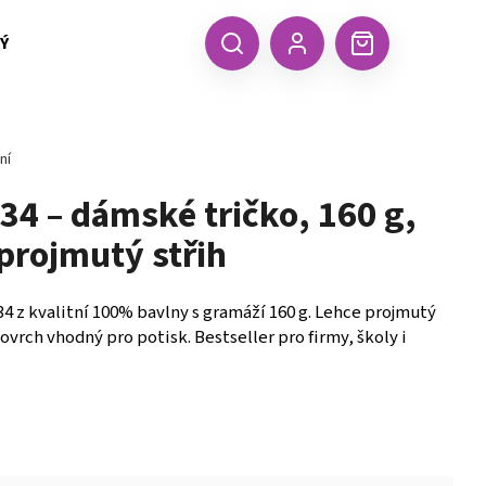
 TEXTIL MALFINI (aj.)
ČEPICE, KŠILTOVKY, ŠÁTKY A RUKA
CZK
Hledat
Nákupní
Přihlášení
košík
ní
134 – dámské tričko, 160 g,
projmutý střih
34 z kvalitní 100% bavlny s gramáží 160 g. Lehce projmutý
ovrch vhodný pro potisk. Bestseller pro firmy, školy i
Následující