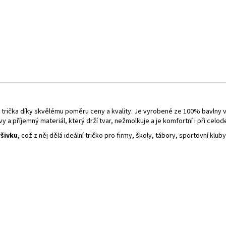
 trička díky skvělému poměru ceny a kvality. Je vyrobené ze 100% bavlny 
švy a příjemný materiál, který drží tvar, nežmolkuje a je komfortní i při celo
ýšivku
, což z něj dělá ideální tričko pro firmy, školy, tábory, sportovní klub