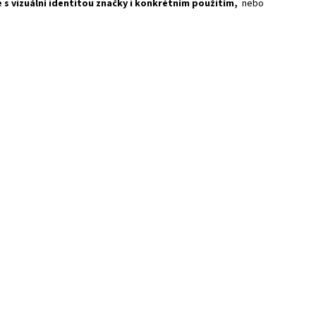
e s vizuální identitou značky i konkrétním použitím,
nebo