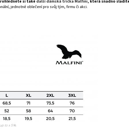
prohlédněte si také
další dámská trička Malfini
, která snadno sladít
ální, jednotné oblečení pro svůj tým, firmu či akci.