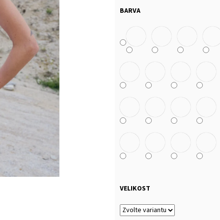
MALFINI BASIC 129 – PÁNSKÉ/UNISEX TRIČKO,
MULTIFUNKČNÍ ŠÁ
160 G, 100% BAVLNA, SILIKONOVÁ ÚPRAVA
BARVA
32 Kč
92 Kč
VELIKOST