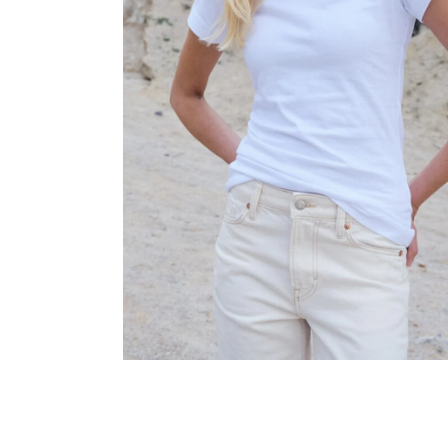
MALFINI CITY 120 – DÁMSKÉ TRIČKO, 150 G,
VOLNÝ STŘIH
106 Kč