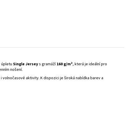
v úpletu
Single Jersey
s gramáží
160 g/m²
, která je ideální pro
denním nošení.
y i volnočasové aktivity. K dispozici je široká nabídka barev a