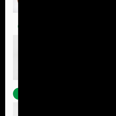
Trička
Polokošile