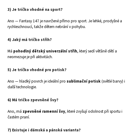
3) Je tričko vhodné na sport?
Ano — Fantasy 147 je navržené přímo pro sport. Je lehké, prodyšné a
rychleschnoucí, takže dětem nebrání v pohybu.
4) Jaký má tričko střih?
Má
pohodlný dětský univerzální střih
, který sedí většině dětí a
neomezuje je při aktivitách.
5) Je tričko vhodné pro potisk?
Ano — hladký povrch je ideální pro
sublimační potisk
(světlé barvy) i
další technologie.
6) Má tričko zpevněné švy?
Ano, má
zpevněné ramenní švy
, které zvyšují odolnost při sportu i
častém praní.
7) Existuje i dámská a pánská varianta?