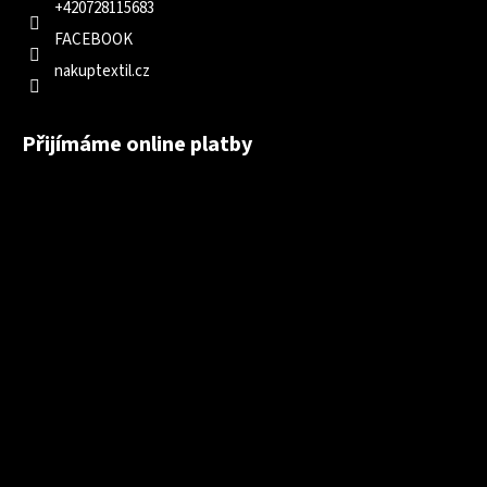
+420728115683
FACEBOOK
nakuptextil.cz
Přijímáme online platby