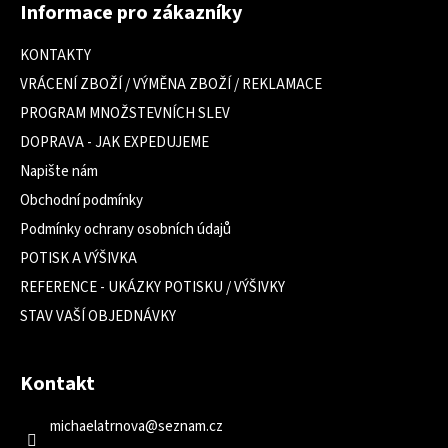
á
Informace pro zákazníky
p
a
KONTAKTY
t
VRÁCENÍ ZBOŽÍ / VÝMĚNA ZBOŽÍ / REKLAMACE
í
PROGRAM MNOŽSTEVNÍCH SLEV
DOPRAVA - JAK EXPEDUJEME
Napište nám
Obchodní podmínky
Podmínky ochrany osobních údajů
POTISK A VÝŠIVKA
REFERENCE - UKÁZKY POTISKU / VÝŠIVKY
STAV VAŠÍ OBJEDNÁVKY
Kontakt
michaelatrnova
@
seznam.cz