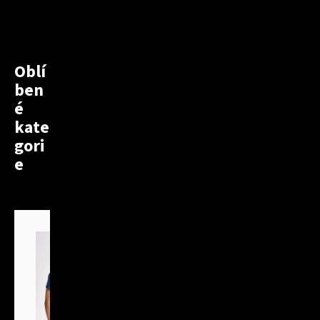
Oblí
ben
é
kate
gori
e