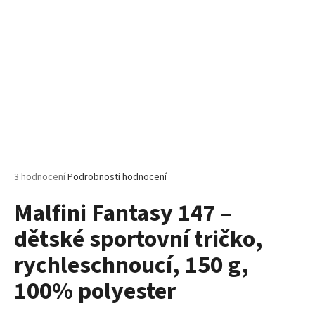
č
u
j
e
m
e
MALFINI
LOVE
123
–
DÁMSKÉ
Průměrné
3 hodnocení
Podrobnosti hodnocení
TRIČKO/
hodnocení
ŠATY,
Malfini Fantasy 147 –
produktu
VOLNÝ
STŘIH,
je
150
dětské sportovní tričko,
5,0
G
z
rychleschnoucí, 150 g,
5
140
hvězdiček.
Kč
100% polyester