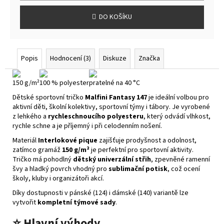
DO KOŠÍKU
Popis
Hodnocení (3)
Diskuze
Značka
150 g/m²
100 % polyester
pratelné na 40 °C
Dětské sportovní tričko
Malfini Fantasy 147
je ideální volbou pro
aktivní děti, školní kolektivy, sportovní týmy i tábory. Je vyrobené
z lehkého a
rychleschnoucího polyesteru
, který odvádí vlhkost,
rychle schne a je příjemný i při celodenním nošení.
Materiál
Interlokové pique
zajišťuje prodyšnost a odolnost,
zatímco gramáž
150 g/m²
je perfektní pro sportovní aktivity.
Tričko má pohodlný
dětský univerzální střih
, zpevněné ramenní
švy a hladký povrch vhodný pro
sublimační potisk
, což ocení
školy, kluby i organizátoři akcí.
Díky dostupnosti v pánské (124) i dámské (140) variantě lze
vytvořit
kompletní týmové sady
.
⭐
Hlavní výhody