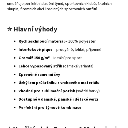
umožňuje perfektní sladění týmů, sportovních klubů, školních
skupin, firemních akcí i rodinných sportovních outfitů.
⭐
Hlavní výhody
Rychleschnoucí materiál
– 100% polyester
Interlokové pique
– prodyšné, lehké, příjemné
Gramáž 150 g/m²
– ideální pro sport
Lehce vypasovaný střih
(dámská varianta)
Zpevněné ramenní švy
Úzký lem průkrčníku z vrchového materiálu
Vhodné pro sublimační potisk
(světlé barvy)
Dostupné v dámské, pánské i dětské verzi
Perfektní pro týmové kombinace