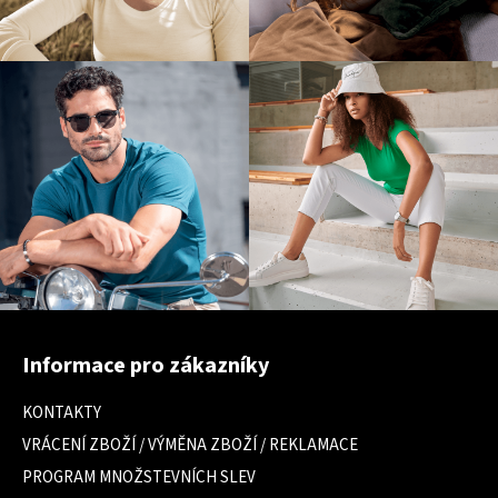
Z
á
Informace pro zákazníky
p
a
KONTAKTY
t
VRÁCENÍ ZBOŽÍ / VÝMĚNA ZBOŽÍ / REKLAMACE
í
PROGRAM MNOŽSTEVNÍCH SLEV