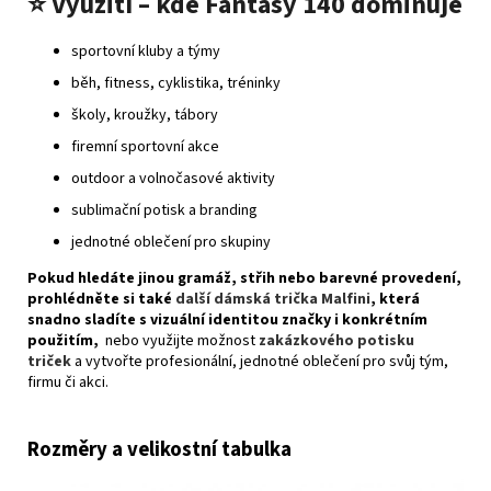
⭐
Využití – kde Fantasy 140 dominuje
sportovní kluby a týmy
běh, fitness, cyklistika, tréninky
školy, kroužky, tábory
firemní sportovní akce
outdoor a volnočasové aktivity
sublimační potisk a branding
jednotné oblečení pro skupiny
Pokud hledáte jinou gramáž, střih nebo barevné provedení,
prohlédněte si také
další dámská trička Malfini
, která
snadno sladíte s vizuální identitou značky i konkrétním
použitím,
nebo využijte možnost
zakázkového potisku
triček
a vytvořte profesionální, jednotné oblečení pro svůj tým,
firmu či akci.
Rozměry a velikostní tabulka