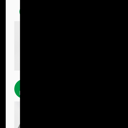
Mikiny
Fleecové
produkty