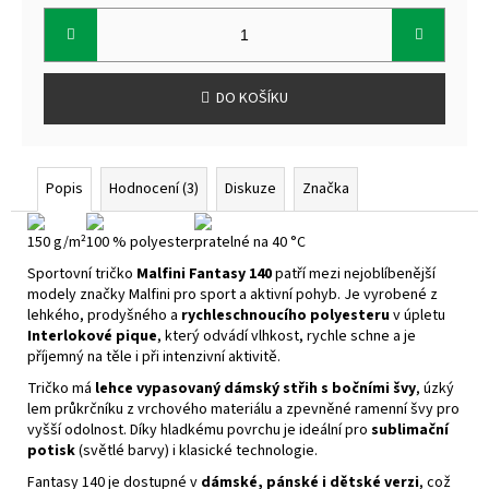
Měrná
cena:
DO KOŠÍKU
Popis
Hodnocení (3)
Diskuze
Značka
150 g/m²
100 % polyester
pratelné na 40 °C
Sportovní tričko
Malfini Fantasy 140
patří mezi nejoblíbenější
modely značky Malfini pro sport a aktivní pohyb. Je vyrobené z
lehkého, prodyšného a
rychleschnoucího polyesteru
v úpletu
Interlokové pique
, který odvádí vlhkost, rychle schne a je
příjemný na těle i při intenzivní aktivitě.
Tričko má
lehce vypasovaný dámský střih s bočními švy
, úzký
lem průkrčníku z vrchového materiálu a zpevněné ramenní švy pro
vyšší odolnost. Díky hladkému povrchu je ideální pro
sublimační
potisk
(světlé barvy) i klasické technologie.
Fantasy 140 je dostupné v
dámské, pánské i dětské verzi
, což