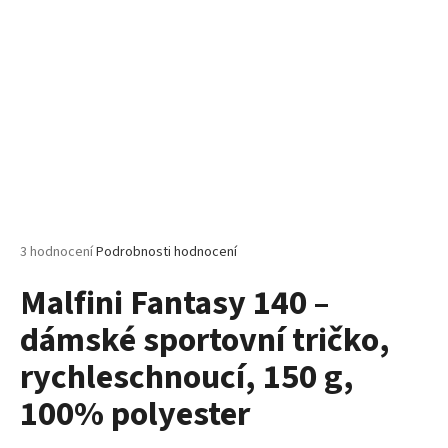
č
u
j
e
m
e
MALFINI
CITY
120
–
DÁMSKÉ
Průměrné
3 hodnocení
Podrobnosti hodnocení
TRIČKO,
hodnocení
150
Malfini Fantasy 140 –
produktu
G,
VOLNÝ
je
STŘIH
dámské sportovní tričko,
5,0
z
106
rychleschnoucí, 150 g,
5
Kč
hvězdiček.
100% polyester