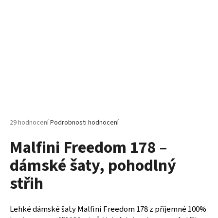
č
u
j
e
m
e
MALFINI
PURE
122
–
DÁMSKÉ
Průměrné
29 hodnocení
Podrobnosti hodnocení
TRIČKO,
hodnocení
150
Malfini Freedom 178 –
produktu
G,
100%
je
BAVLNA,
dámské šaty, pohodlný
5,0
PROJMUTÝ
z
STŘIH
střih
5
hvězdiček.
85
Kč
Lehké dámské šaty Malfini Freedom 178 z příjemné 100%