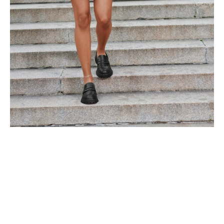
a
j
í
t
?
HLEDAT
D
o
p
o
r
u