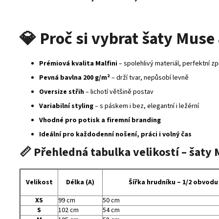
💎
Proč si vybrat šaty Muse
Prémiová kvalita Malfini
– spolehlivý materiál, perfektní z
Pevná bavlna 200 g/m²
– drží tvar, nepůsobí levně
Oversize střih
– lichotí většině postav
Variabilní styling
– s páskem i bez, elegantní i ležérní
Vhodné pro potisk a firemní branding
Ideální pro každodenní nošení, práci i volný čas
📏 Přehledná tabulka velikostí – šaty
Velikost
Délka (A)
Šířka hrudníku – 1/2 obvodu
XS
99 cm
50 cm
S
102 cm
54 cm