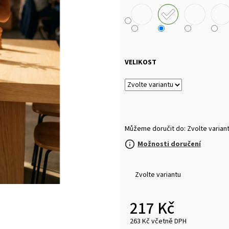
MALFINI BASIC 129 – PÁNSKÉ/UNISEX TRIČKO,
MULTIFUNKČNÍ ŠÁ
160 G, 100% BAVLNA, SILIKONOVÁ ÚPRAVA
32 Kč
92 Kč
VELIKOST
Můžeme doručit do:
Zvolte varian
Možnosti doručení
Zvolte variantu
217 Kč
263 Kč včetně DPH