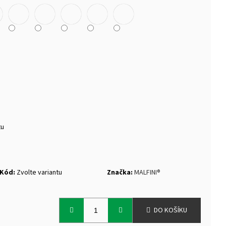
TEK NANUK
tu
Kód:
Zvolte variantu
Značka:
MALFINI®
DO KOŠÍKU