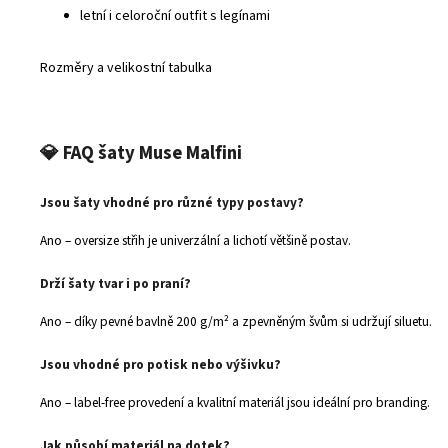
letní i celoroční outfit s legínami
Rozměry a velikostní tabulka
💎
FAQ šaty Muse Malfini
Jsou šaty vhodné pro různé typy postavy?
Ano – oversize střih je univerzální a lichotí většině postav.
Drží šaty tvar i po praní?
Ano – díky pevné bavlně 200 g/m² a zpevněným švům si udržují siluetu.
Jsou vhodné pro potisk nebo výšivku?
Ano – label‑free provedení a kvalitní materiál jsou ideální pro branding.
Jak působí materiál na dotek?