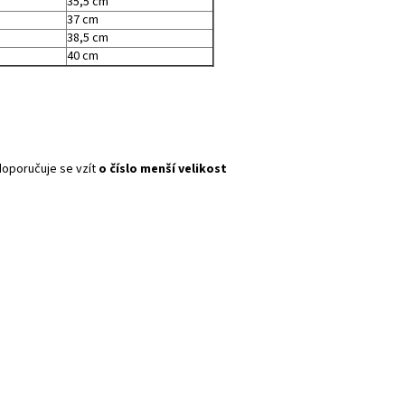
35,5 cm
37 cm
38,5 cm
40 cm
 doporučuje se vzít
o číslo menší velikost