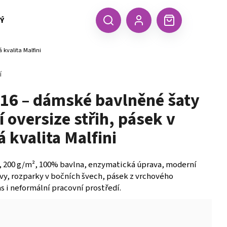
 TEXTIL MALFINI (aj.)
ČEPICE, KŠILTOVKY, ŠÁTKY A RUKA
CZK
Hledat
Nákupní
Přihlášení
 kvalita Malfini
košík
í
816 – dámské bavlněné šaty
 oversize střih, pásek v
 kvalita Malfini
, 200 g/m², 100% bavlna, enzymatická úprava, moderní
vy, rozparky v bočních švech, pásek z vrchového
as i neformální pracovní prostředí.
Následující