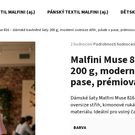
IL MALFINI (aj.)
PÁNSKÝ TEXTIL MALFINI (aj.)
DĚTSKÝ
se 816 – dámské bavlněné šaty 200 g, moderní oversize střih, pásek v pase, prémiová
Co potřebujete najít?
Průměrné
2 hodnocení
Podrobnosti hodnocen
hodnocení
Malfini Muse 
produktu
HLEDAT
je
200 g, moderní
5,0
z
pase, prémiová
5
Doporučujeme
hvězdiček.
Dámské šaty Malfini Muse 816
oversize střih, kimonové ruká
materiálu. Ideální pro volný č
BARVA