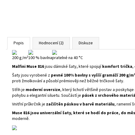
Popis
Hodnocení (2)
Diskuze
200 g/m²
100 % bavlna
pratelné na 40 °C
Malfini Muse 816
jsou dámské šaty, které spojují
komfort trička
,
Šaty jsou vyrobené z
pevné 100% bavlny s vyšší gramáží 200 g/m
proti žmolkování a působí prémiověji než běžné tričkové šaty.
Střih je
moderní oversize
, který lichotí většině postav a poskytuje
pohybu a elegantní siluetu. Součástí je
pásek z vrchového materiá
Vnitřní průkrčník je
začištěn páskou v barvě materiálu
, ramenní š
Muse 816 jsou univerzální šaty, které se hodí do práce, do mě
moderně.