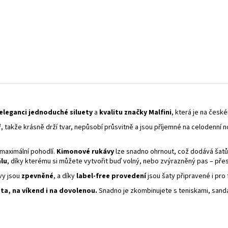
eleganci jednoduché siluety
a
kvalitu značky Malfini
, která je na česk
²
, takže krásně drží tvar, nepůsobí průsvitně a jsou příjemné na celodenní n
 maximální pohodlí.
Kimonové rukávy
lze snadno ohrnout, což dodává šatům 
lu
, díky kterému si můžete vytvořit buď volný, nebo zvýrazněný pas – pře
vy jsou
zpevněné
, a díky
label‑free provedení
jsou šaty připravené i pro 
sta, na víkend i na dovolenou.
Snadno je zkombinujete s teniskami, sand