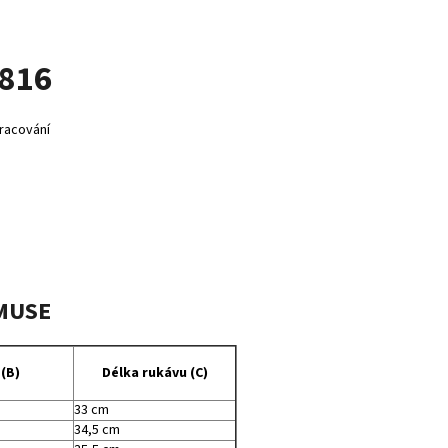
 816
pracování
 MUSE
 (B)
Délka rukávu (C)
33 cm
34,5 cm