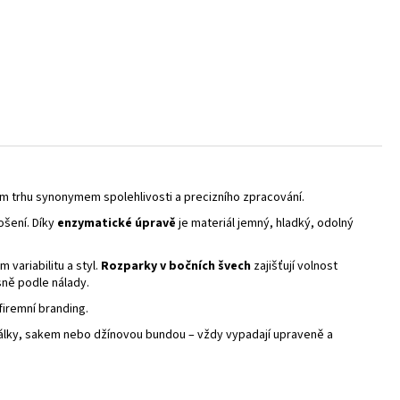
ém trhu synonymem spolehlivosti a precizního zpracování.
ošení. Díky
enzymatické úpravě
je materiál jemný, hladký, odolný
variabilitu a styl.
Rozparky v bočních švech
zajišťují volnost
sně podle nálady.
firemní branding.
álky, sakem nebo džínovou bundou – vždy vypadají upraveně a