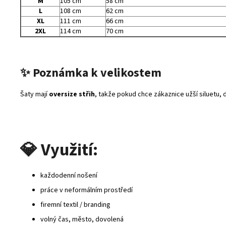
M
105 cm
58 cm
L
108 cm
62 cm
XL
111 cm
66 cm
2XL
114 cm
70 cm
✨ Poznámka k velikostem
Šaty mají
oversize střih
, takže pokud chce zákaznice užší siluetu,
💎
Využití:
každodenní nošení
práce v neformálním prostředí
firemní textil / branding
volný čas, město, dovolená