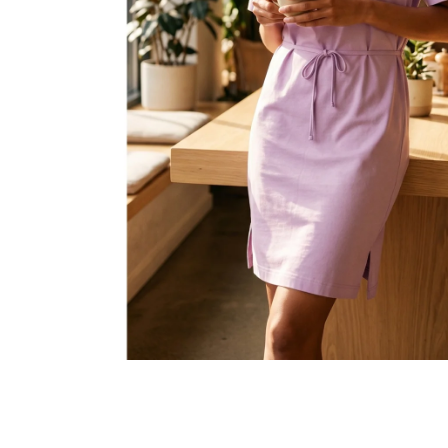
MALFINI CITY 120 – DÁMSKÉ TRIČKO, 150 G,
VOLNÝ STŘIH
106 Kč