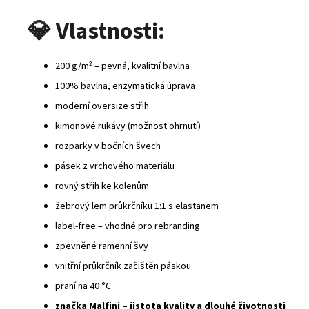
💎
Vlastnosti:
200 g/m² – pevná, kvalitní bavlna
100% bavlna, enzymatická úprava
moderní oversize střih
kimonové rukávy (možnost ohrnutí)
rozparky v bočních švech
pásek z vrchového materiálu
rovný střih ke kolenům
žebrový lem průkrčníku 1:1 s elastanem
label‑free – vhodné pro rebranding
zpevněné ramenní švy
vnitřní průkrčník začištěn páskou
praní na 40 °C
značka Malfini – jistota kvality a dlouhé životnosti