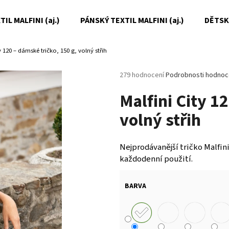
IL MALFINI (aj.)
PÁNSKÝ TEXTIL MALFINI (aj.)
DĚTSKÝ
ty 120 – dámské tričko, 150 g, volný střih
Co potřebujete najít?
Průměrné
279 hodnocení
Podrobnosti hodnoc
hodnocení
Malfini City 1
produktu
HLEDAT
je
volný střih
5,0
z
5
Doporučujeme
hvězdiček.
Nejprodávanější tričko Malfin
každodenní použití.
BARVA