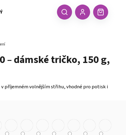
 TEXTIL MALFINI (aj.)
ČEPICE, KŠILTOVKY, ŠÁTKY A RUKA
CZK
Hledat
Nákupní
Přihlášení
košík
ení
20 – dámské tričko, 150 g,
i v příjemném volnějším střihu, vhodné pro potisk i
Následující