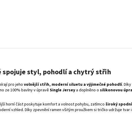
 spojuje styl, pohodlí a chytrý střih
írají pro jeho
volnější střih, moderní siluetu a výjimečné pohodlí
. Dík
beno ze 100% bavlny v úpravě
Single Jersey
a doplněno o
silikonovou úpr
ější horní část poskytuje komfort a volnost pohybu, zatímco
široký spodní
oderní vzhled. Díky zpevnění ramen všitým proužkem si tričko udržuje tvar 