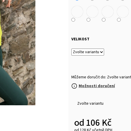
MALFINI BASIC 129 – PÁNSKÉ/UNISEX TRIČKO,
MULTIFUNKČNÍ ŠÁ
160 G, 100% BAVLNA, SILIKONOVÁ ÚPRAVA
32 Kč
92 Kč
VELIKOST
Můžeme doručit do:
Zvolte varian
Možnosti doručení
Zvolte variantu
od
106 Kč
od
128 Kč
včetně DPH