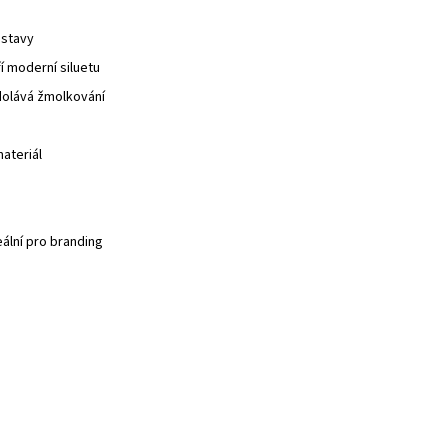
ostavy
í moderní siluetu
odolává žmolkování
ateriál
eální pro branding