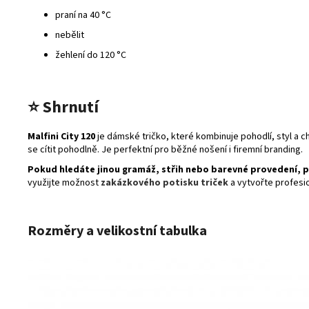
praní na 40 °C
nebělit
žehlení do 120 °C
⭐
Shrnutí
Malfini City 120
je dámské tričko, které kombinuje pohodlí, styl a ch
se cítit pohodlně. Je perfektní pro běžné nošení i firemní branding.
Pokud hledáte jinou gramáž, střih nebo barevné provedení, 
využijte možnost
zakázkového potisku triček
a vytvořte profesion
Rozměry a velikostní tabulka