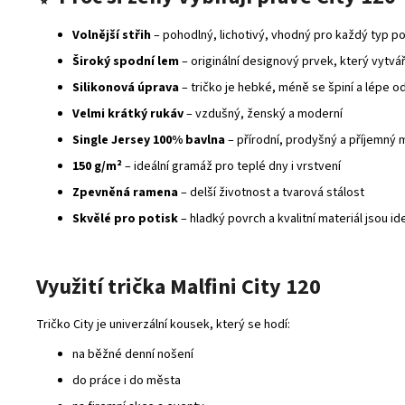
Volnější střih
– pohodlný, lichotivý, vhodný pro každý typ p
Široký spodní lem
– originální designový prvek, který vytvář
Silikonová úprava
– tričko je hebké, méně se špiní a lépe 
Velmi krátký rukáv
– vzdušný, ženský a moderní
Single Jersey 100% bavlna
– přírodní, prodyšný a příjemný m
150 g/m²
– ideální gramáž pro teplé dny i vrstvení
Zpevněná ramena
– delší životnost a tvarová stálost
Skvělé pro potisk
– hladký povrch a kvalitní materiál jsou id
Využití trička Malfini City 120
Tričko City je univerzální kousek, který se hodí:
na běžné denní nošení
do práce i do města