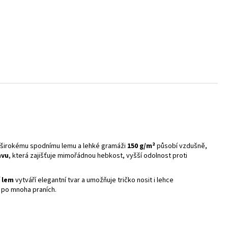
y širokému spodnímu lemu a lehké gramáži
150 g/m²
působí vzdušně,
avu
, která zajišťuje mimořádnou hebkost, vyšší odolnost proti
 lem
vytváří elegantní tvar a umožňuje tričko nosit i lehce
i po mnoha praních.