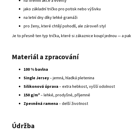
na firemní akce a eventy
jako základní tričko pro potisk nebo výšivku
na letní dny díky lehké gramáži
pro ženy, které chtějí pohodlí, ale zároveň styl
Je to přesně ten typ trička, které si zákaznice koupí jednou — a pak 
Materiál a zpracování
100 % bavlna
Single Jersey
– jemná, hladká pletenina
Silikonová úprava
– extra hebkost, vyšší odolnost
150 g/m²
– lehké, prodyšné, příjemné
Zpevněná ramena
– delší životnost
Údržba