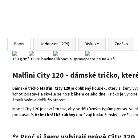
Popis
Hodnocení (279)
Diskuze
Značka
150 g/m²
100 % bavlna
silikonová úprava
pratelné na 40 °C
Malfini City 120 – dámské tričko, které
Dámské tričko
Malfini City 120
je oblíbený kousek, který si ženy vyb
lichotí postavě a skvěle se nosí během celého dne. Tričko je vyro
žmolkování a delší životnost.
Model City 120 je navržen tak, aby seděl různým typům postav. Voln
podkasané.
Velmi krátké rukávy
dodávají tričku ženský, svěží a m
✨
Proč si ženy vybírají právě City 120