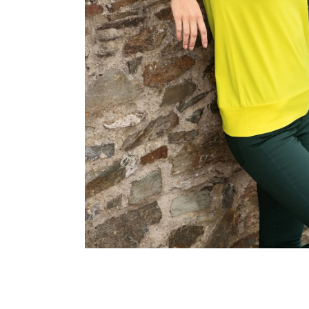
MALFINI CITY 120 – DÁMSKÉ TRIČKO, 150 G,
VOLNÝ STŘIH
106 Kč