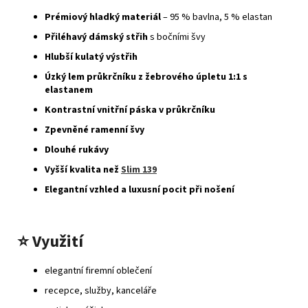
Prémiový hladký materiál
– 95 % bavlna, 5 % elastan
Přiléhavý dámský střih
s bočními švy
Hlubší kulatý výstřih
Úzký lem průkrčníku z žebrového úpletu 1:1 s
elastanem
Kontrastní vnitřní páska v průkrčníku
Zpevněné ramenní švy
Dlouhé rukávy
Vyšší kvalita než
Slim 139
Elegantní vzhled a luxusní pocit při nošení
⭐
Využití
elegantní firemní oblečení
recepce, služby, kanceláře