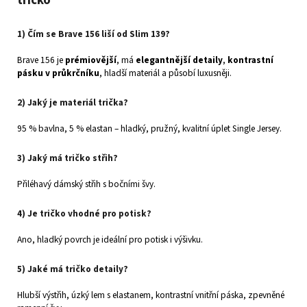
tričko
1) Čím se Brave 156 liší od Slim 139?
Brave 156 je
prémiovější
, má
elegantnější detaily
,
kontrastní
pásku v průkrčníku
, hladší materiál a působí luxusněji.
2) Jaký je materiál trička?
95 % bavlna, 5 % elastan – hladký, pružný, kvalitní úplet Single Jersey.
3) Jaký má tričko střih?
Přiléhavý dámský střih s bočními švy.
4) Je tričko vhodné pro potisk?
Ano, hladký povrch je ideální pro potisk i výšivku.
5) Jaké má tričko detaily?
Hlubší výstřih, úzký lem s elastanem, kontrastní vnitřní páska, zpevněné