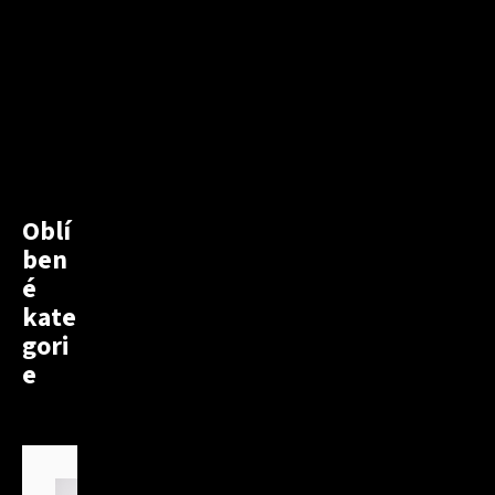
Oblí
ben
é
kate
gori
e