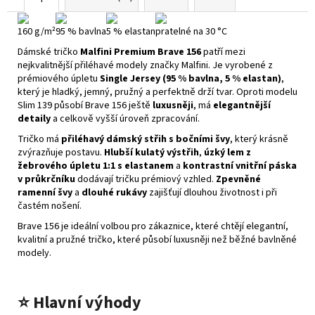
160 g/m²
95 % bavlna
5 % elastan
pratelné na 30 °C
Dámské tričko
Malfini Premium Brave 156
patří mezi
nejkvalitnější přiléhavé modely značky Malfini. Je vyrobené z
prémiového úpletu
Single Jersey (95 % bavlna, 5 % elastan)
,
který je hladký, jemný, pružný a perfektně drží tvar. Oproti modelu
Slim 139 působí Brave 156 ještě
luxusněji
, má
elegantnější
detaily
a celkově vyšší úroveň zpracování.
Tričko má
přiléhavý dámský střih s bočními švy
, který krásně
zvýrazňuje postavu.
Hlubší kulatý výstřih
,
úzký lem z
žebrového úpletu 1:1 s elastanem
a
kontrastní vnitřní páska
v průkrčníku
dodávají tričku prémiový vzhled.
Zpevněné
ramenní švy
a
dlouhé rukávy
zajišťují dlouhou životnost i při
častém nošení.
Brave 156 je ideální volbou pro zákaznice, které chtějí elegantní,
kvalitní a pružné tričko, které působí luxusněji než běžné bavlněné
modely.
⭐
Hlavní výhody