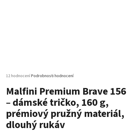
č
u
j
e
m
e
MALFINI
LOVE
123
–
DÁMSKÉ
Průměrné
12 hodnocení
Podrobnosti hodnocení
TRIČKO/
hodnocení
ŠATY,
Malfini Premium Brave 156
produktu
VOLNÝ
STŘIH,
je
150
– dámské tričko, 160 g,
5,0
G
z
prémiový pružný materiál,
5
140
hvězdiček.
Kč
dlouhý rukáv