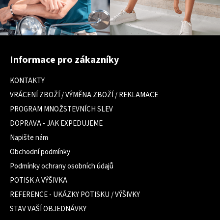
Z
á
Informace pro zákazníky
p
a
KONTAKTY
t
VRÁCENÍ ZBOŽÍ / VÝMĚNA ZBOŽÍ / REKLAMACE
í
PROGRAM MNOŽSTEVNÍCH SLEV
DOPRAVA - JAK EXPEDUJEME
Napište nám
Obchodní podmínky
Podmínky ochrany osobních údajů
POTISK A VÝŠIVKA
REFERENCE - UKÁZKY POTISKU / VÝŠIVKY
STAV VAŠÍ OBJEDNÁVKY