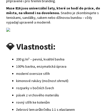
připravené i pro firemní branding.
Muse 816 jsou univerzální šaty, které se hodí do práce, do
města, na víkend i na dovolenou.
Snadno je zkombinujete s
teniskami, sandálky, sakem nebo džínovou bundou – vždy
vypadají upraveně a moderně.
💎
Vlastnosti:
200 g/m² – pevná, kvalitní bavlna
100% bavlna, enzymatická úprava
moderní oversize střih
kimonové rukávy (možnost ohrnutí)
rozparky v bočních švech
pásek z vrchového materiálu
rovný střih ke kolenům
žebrový lem průkrčníku 1:1 s elastanem