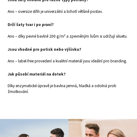
Ano – oversize střih je univerzální a lichotí většině postav.
Drží šaty tvar i po praní?
Ano – díky pevné bavlně 200 g/m² a zpevněným švům si udržují siluetu.
Jsou vhodné pro potisk nebo výšivku?
Ano – label‑free provedení a kvalitní materiál jsou ideální pro branding.
Jak působí materiál na dotek?
Díky enzymatické úpravě je bavlna jemná, hladká a odolná proti
žmolkování.