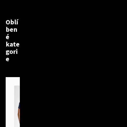
Oblí
ben
é
kate
gori
e