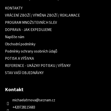
p
a
KONTAKTY
t
VRÁCENÍ ZBOŽÍ / VÝMĚNA ZBOŽÍ / REKLAMACE
í
PROGRAM MNOŽSTEVNÍCH SLEV
DOPRAVA - JAK EXPEDUJEME
Napište nám
Obchodní podmínky
Podmínky ochrany osobních údajů
POTISK A VÝŠIVKA
REFERENCE - UKÁZKY POTISKU / VÝŠIVKY
STAV VAŠÍ OBJEDNÁVKY
Kontakt
michaelatrnova
@
seznam.cz
+420728115683