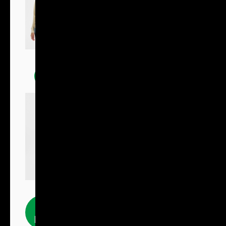
Mikiny
Fleecové
produkty