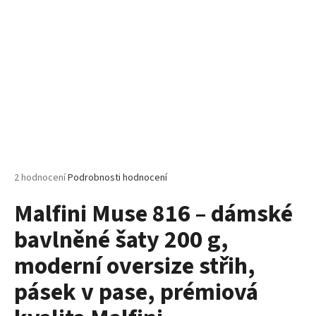
č
u
j
e
m
e
MALFINI
BASIC
129
–
PÁNSKÉ/UNISEX
Průměrné
2 hodnocení
Podrobnosti hodnocení
TRIČKO,
hodnocení
160
Malfini Muse 816 – dámské
produktu
G,
100%
je
BAVLNA,
bavlněné šaty 200 g,
5,0
SILIKONOVÁ
z
ÚPRAVA
moderní oversize střih,
5
hvězdiček.
92
pásek v pase, prémiová
Kč