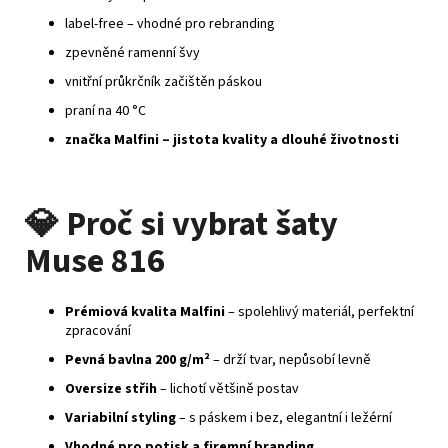
label‑free – vhodné pro rebranding
zpevněné ramenní švy
vnitřní průkrčník začištěn páskou
praní na 40 °C
značka Malfini – jistota kvality a dlouhé životnosti
💎
Proč si vybrat šaty
Muse 816
Prémiová kvalita Malfini
– spolehlivý materiál, perfektní
zpracování
Pevná bavlna 200 g/m²
– drží tvar, nepůsobí levně
Oversize střih
– lichotí většině postav
Variabilní styling
– s páskem i bez, elegantní i ležérní
Vhodné pro potisk a firemní branding