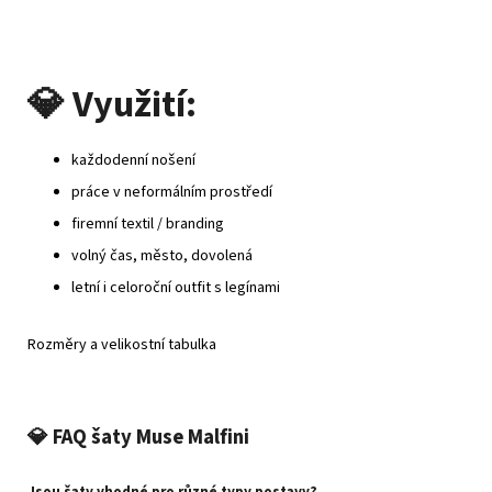
💎
Využití:
každodenní nošení
práce v neformálním prostředí
firemní textil / branding
volný čas, město, dovolená
letní i celoroční outfit s legínami
Rozměry a velikostní tabulka
💎
FAQ šaty Muse Malfini
Jsou šaty vhodné pro různé typy postavy?