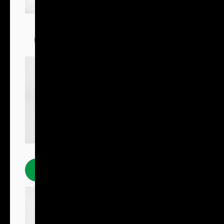
Trička
Polokošile