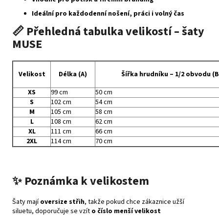
Ideální pro každodenní nošení, práci i volný čas
📏 Přehledná tabulka velikostí – šaty
MUSE
Velikost
Délka (A)
Šířka hrudníku – 1/2 obvodu (B
XS
99 cm
50 cm
S
102 cm
54 cm
M
105 cm
58 cm
L
108 cm
62 cm
XL
111 cm
66 cm
2XL
114 cm
70 cm
✨ Poznámka k velikostem
Šaty mají
oversize střih
, takže pokud chce zákaznice užší
siluetu, doporučuje se vzít
o číslo menší velikost