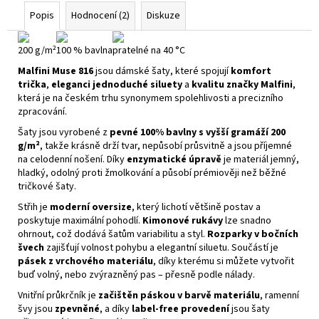
Popis
Hodnocení (2)
Diskuze
200 g/m²
100 % bavlna
pratelné na 40 °C
Malfini Muse 816
jsou dámské šaty, které spojují
komfort
trička
,
eleganci jednoduché siluety
a
kvalitu značky Malfini
,
která je na českém trhu synonymem spolehlivosti a precizního
zpracování.
Šaty jsou vyrobené z
pevné 100% bavlny s vyšší gramáží 200
g/m²
, takže krásně drží tvar, nepůsobí průsvitně a jsou příjemné
na celodenní nošení. Díky
enzymatické úpravě
je materiál jemný,
hladký, odolný proti žmolkování a působí prémiověji než běžné
tričkové šaty.
Střih je
moderní oversize
, který lichotí většině postav a
poskytuje maximální pohodlí.
Kimonové rukávy
lze snadno
ohrnout, což dodává šatům variabilitu a styl.
Rozparky v bočních
švech
zajišťují volnost pohybu a elegantní siluetu. Součástí je
pásek z vrchového materiálu
, díky kterému si můžete vytvořit
buď volný, nebo zvýrazněný pas – přesně podle nálady.
Vnitřní průkrčník je
začištěn páskou v barvě materiálu
, ramenní
švy jsou
zpevněné
, a díky
label‑free provedení
jsou šaty