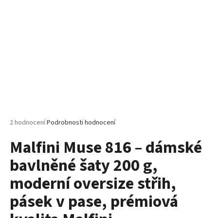
č
u
j
e
m
e
MALFINI
CLASSIC
NEW
132
–
Průměrné
2 hodnocení
Podrobnosti hodnocení
PÁNSKÉ
hodnocení
TRIČKO,
Malfini Muse 816 – dámské
produktu
100%
BAVLNA,
je
MODERNÍ
bavlněné šaty 200 g,
5,0
STŘIH,
z
BESTSELLER
moderní oversize střih,
5
PRO
hvězdiček.
POTISK
pásek v pase, prémiová
I
FIREMNÍ
TEXTIL