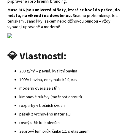
připravené i pro firemní branding.
Muse 816 jsou univerzální šaty, které se hodí do práce, do
města, na víkend i na dovolenou.
Snadno je zkombinujete s
teniskami, sandálky, sakem nebo džínovou bundou – vždy
vypadají upraveně a moderně.
💎
Vlastnosti:
200 g/m² – pevná, kvalitní bavlna
100% bavlna, enzymatická úprava
moderní oversize střih
kimonové rukávy (možnost ohrnutí)
rozparky v bočních švech
pásek z vrchového materiálu
rovný střih ke kolenům
žebrový lem průkrčníku 1:1 s elastanem