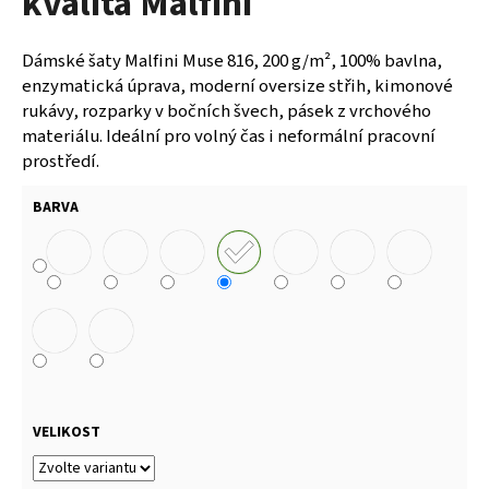
kvalita Malfini
71
Kč
Dámské šaty Malfini Muse 816, 200 g/m², 100% bavlna,
enzymatická úprava, moderní oversize střih, kimonové
rukávy, rozparky v bočních švech, pásek z vrchového
materiálu. Ideální pro volný čas i neformální pracovní
prostředí.
BARVA
VELIKOST