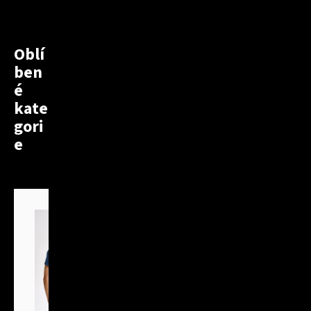
Oblí
ben
é
kate
gori
e