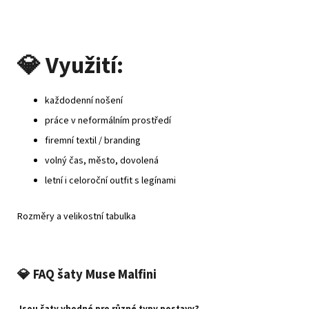
💎
Využití:
každodenní nošení
práce v neformálním prostředí
firemní textil / branding
volný čas, město, dovolená
letní i celoroční outfit s legínami
Rozměry a velikostní tabulka
💎
FAQ šaty Muse Malfini
Jsou šaty vhodné pro různé typy postavy?