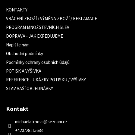
p
a
KONTAKTY
t
VRÁCENÍ ZBOŽÍ / VÝMĚNA ZBOŽÍ / REKLAMACE
í
PROGRAM MNOŽSTEVNÍCH SLEV
DOPRAVA - JAK EXPEDUJEME
Napište nám
Obchodní podmínky
Podmínky ochrany osobních údajů
POTISK A VÝŠIVKA
REFERENCE - UKÁZKY POTISKU / VÝŠIVKY
STAV VAŠÍ OBJEDNÁVKY
Kontakt
michaelatrnova
@
seznam.cz
+420728115683