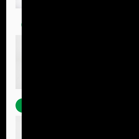
Trička
Polokošile