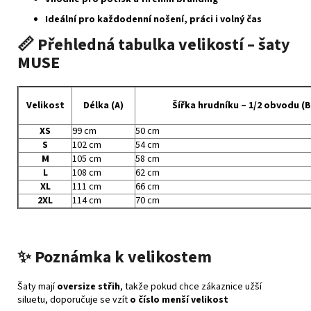
Ideální pro každodenní nošení, práci i volný čas
📏 Přehledná tabulka velikostí – šaty
MUSE
Velikost
Délka (A)
Šířka hrudníku – 1/2 obvodu (B
XS
99 cm
50 cm
S
102 cm
54 cm
M
105 cm
58 cm
L
108 cm
62 cm
XL
111 cm
66 cm
2XL
114 cm
70 cm
✨ Poznámka k velikostem
Šaty mají
oversize střih
, takže pokud chce zákaznice užší
siluetu, doporučuje se vzít
o číslo menší velikost