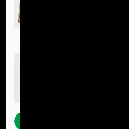
Mikiny
Fleecové
produkty