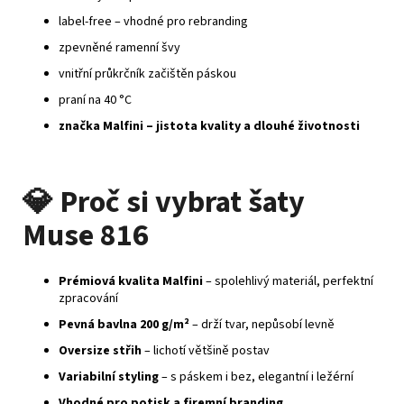
label‑free – vhodné pro rebranding
zpevněné ramenní švy
vnitřní průkrčník začištěn páskou
praní na 40 °C
značka Malfini – jistota kvality a dlouhé životnosti
💎
Proč si vybrat šaty
Muse 816
Prémiová kvalita Malfini
– spolehlivý materiál, perfektní
zpracování
Pevná bavlna 200 g/m²
– drží tvar, nepůsobí levně
Oversize střih
– lichotí většině postav
Variabilní styling
– s páskem i bez, elegantní i ležérní
Vhodné pro potisk a firemní branding