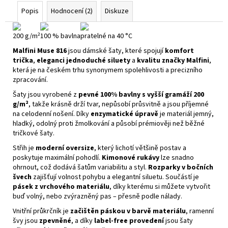
Popis
Hodnocení (2)
Diskuze
200 g/m²
100 % bavlna
pratelné na 40 °C
Malfini Muse 816
jsou dámské šaty, které spojují
komfort
trička
,
eleganci jednoduché siluety
a
kvalitu značky Malfini
,
která je na českém trhu synonymem spolehlivosti a precizního
zpracování.
Šaty jsou vyrobené z
pevné 100% bavlny s vyšší gramáží 200
g/m²
, takže krásně drží tvar, nepůsobí průsvitně a jsou příjemné
na celodenní nošení. Díky
enzymatické úpravě
je materiál jemný,
hladký, odolný proti žmolkování a působí prémiověji než běžné
tričkové šaty.
Střih je
moderní oversize
, který lichotí většině postav a
poskytuje maximální pohodlí.
Kimonové rukávy
lze snadno
ohrnout, což dodává šatům variabilitu a styl.
Rozparky v bočních
švech
zajišťují volnost pohybu a elegantní siluetu. Součástí je
pásek z vrchového materiálu
, díky kterému si můžete vytvořit
buď volný, nebo zvýrazněný pas – přesně podle nálady.
Vnitřní průkrčník je
začištěn páskou v barvě materiálu
, ramenní
švy jsou
zpevněné
, a díky
label‑free provedení
jsou šaty