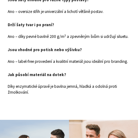
Ano – oversize střih je univerzální a lichotí většině postav.
Drží šaty tvar i po praní?
Ano – díky pevné bavlně 200 g/m² a zpevněným švům si udržují siluetu.
Jsou vhodné pro potisk nebo výšivku?
Ano – label‑free provedení a kvalitní materiál jsou ideální pro branding.
Jak působí materiál na dotek?
Díky enzymatické úpravě je bavlna jemná, hladká a odolná proti
žmolkování.