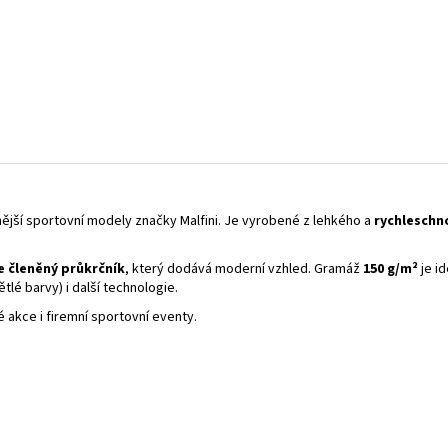
ější sportovní modely značky Malfini. Je vyrobené z lehkého a
rychleschn
 členěný průkrčník
, který dodává moderní vzhled. Gramáž
150 g/m²
je id
tlé barvy) i další technologie.
é akce i firemní sportovní eventy.