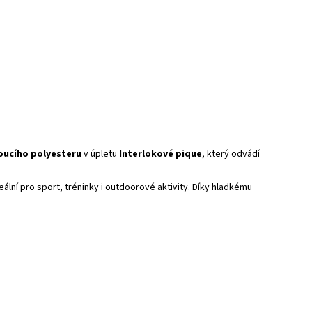
oucího polyesteru
v úpletu
Interlokové pique
, který odvádí
eální pro sport, tréninky i outdoorové aktivity. Díky hladkému