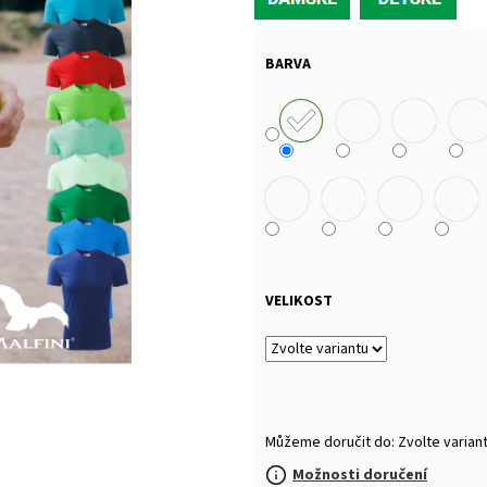
MALFINI BASIC 129 – PÁNSKÉ/UNISEX TRIČKO,
MULTIFUNKČNÍ ŠÁ
160 G, 100% BAVLNA, SILIKONOVÁ ÚPRAVA
32 Kč
92 Kč
BARVA
VELIKOST
Můžeme doručit do:
Zvolte varian
Možnosti doručení