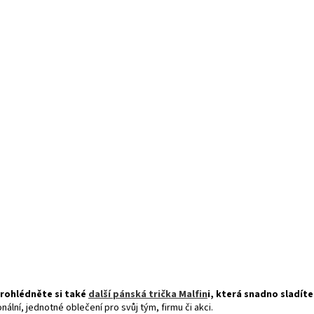
prohlédněte si také
další pánská trička Malfin
i
, která snadno sladíte
ální, jednotné oblečení pro svůj tým, firmu či akci.