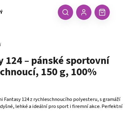
 TEXTIL MALFINI (aj.)
ČEPICE, KŠILTOVKY, ŠÁTKY A RUKA
CZK
Hledat
Nákupní
Přihlášení
košík
í
y 124 – pánské sportovní
schnoucí, 150 g, 100%
ni Fantasy 124 z rychleschnoucího polyesteru, s gramáží
dyšné, lehké a ideální pro sport i firemní akce. Perfektní
Následující