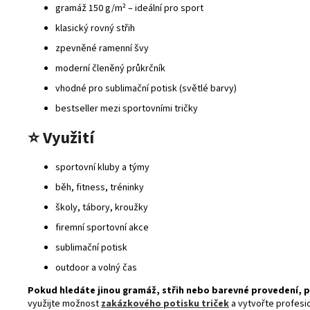
gramáž 150 g/m² – ideální pro sport
klasický rovný střih
zpevněné ramenní švy
moderní členěný průkrčník
vhodné pro sublimační potisk (světlé barvy)
bestseller mezi sportovními tričky
⭐
Využití
sportovní kluby a týmy
běh, fitness, tréninky
školy, tábory, kroužky
firemní sportovní akce
sublimační potisk
outdoor a volný čas
Pokud hledáte jinou gramáž, střih nebo barevné provedení, 
využijte možnost
zakázkového potisku triček
a vytvořte profesion