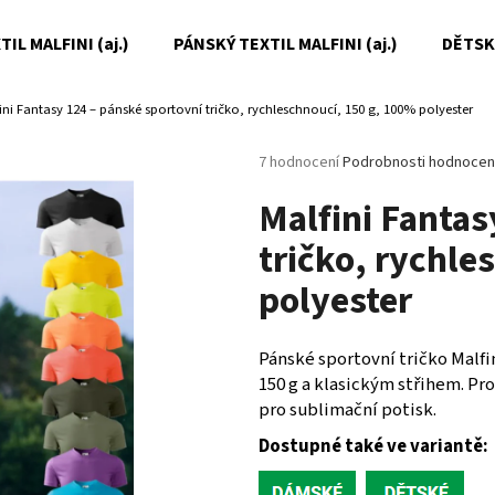
IL MALFINI (aj.)
PÁNSKÝ TEXTIL MALFINI (aj.)
DĚTSKÝ
ini Fantasy 124 – pánské sportovní tričko, rychleschnoucí, 150 g, 100% polyester
Co potřebujete najít?
Průměrné
7 hodnocení
Podrobnosti hodnocen
hodnocení
Malfini Fantas
produktu
HLEDAT
je
tričko, rychle
5,0
z
polyester
5
Doporučujeme
hvězdiček.
Pánské sportovní tričko Malfi
150 g a klasickým střihem. Pro
pro sublimační potisk.
Dostupné také ve variantě: