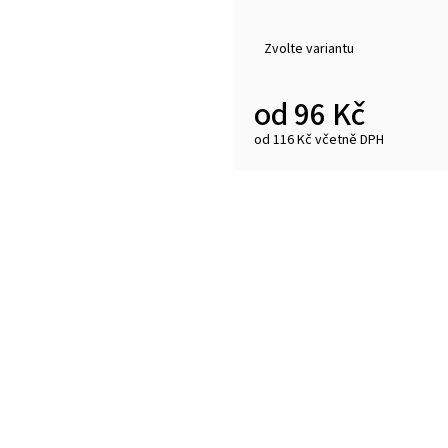
Zvolte variantu
od
96 Kč
od
116 Kč
včetně DPH
Měrná
cena: