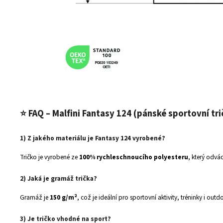
⭐
FAQ – Malfini Fantasy 124 (pánské sportovní tri
1) Z jakého materiálu je Fantasy 124 vyrobené?
Tričko je vyrobené ze
100% rychleschnoucího polyesteru
, který odvád
2) Jaká je gramáž trička?
Gramáž je
150 g/m²
, což je ideální pro sportovní aktivity, tréninky i outd
3) Je tričko vhodné na sport?