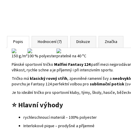
Popis
Hodnocení (7)
Diskuze
Značka
150 g/m²
100 % polyester
pratelné na 40 °C
Pánské sportovní tričko
Malfini Fantasy 124
patří mezi nejprodávan
vlhkost, rychle schne a je příjemný i při intenzivním sportu.
Tričko má
klasický rovný střih
, zpevněné ramenní švy a
neobvykle
povrchu je Fantasy 124 perfektní volbou pro
sublimační potisk
(svě
Je to ideální tričko pro sportovní kluby, týmy, školy, hasiče, běžeck
⭐
Hlavní výhody
rychleschnoucí materiál – 100% polyester
Interlokové pique – prodyšné a příjemné