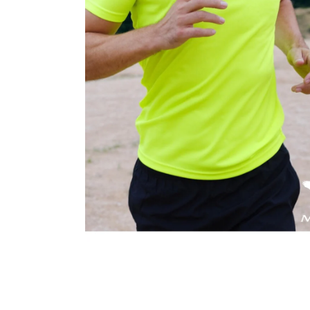
MALFINI CITY 120 – DÁMSKÉ TRIČKO, 150 G,
VOLNÝ STŘIH
106 Kč