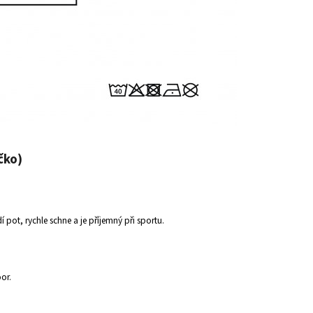
čko)
í pot, rychle schne a je příjemný při sportu.
oor.