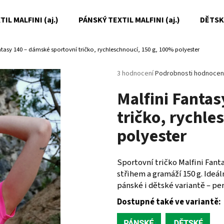
IL MALFINI (aj.)
PÁNSKÝ TEXTIL MALFINI (aj.)
DĚTSKÝ
ntasy 140 – dámské sportovní tričko, rychleschnoucí, 150 g, 100% polyester
Co potřebujete najít?
Průměrné
3 hodnocení
Podrobnosti hodnocen
hodnocení
Malfini Fanta
produktu
HLEDAT
je
tričko, rychle
5,0
z
polyester
5
Doporučujeme
hvězdiček.
Sportovní tričko Malfini Fan
střihem a gramáží 150 g. Ideá
pánské i dětské variantě – p
Dostupné také ve variantě: