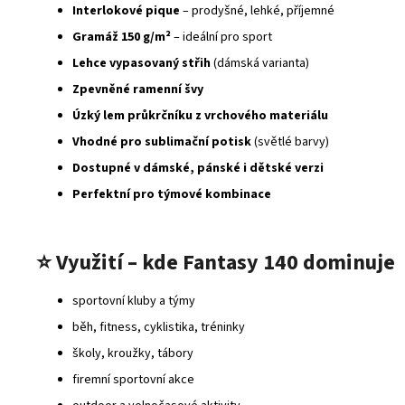
Interlokové pique
– prodyšné, lehké, příjemné
Gramáž 150 g/m²
– ideální pro sport
Lehce vypasovaný střih
(dámská varianta)
Zpevněné ramenní švy
Úzký lem průkrčníku z vrchového materiálu
Vhodné pro sublimační potisk
(světlé barvy)
Dostupné v dámské, pánské i dětské verzi
Perfektní pro týmové kombinace
⭐
Využití – kde Fantasy 140 dominuje
sportovní kluby a týmy
běh, fitness, cyklistika, tréninky
školy, kroužky, tábory
firemní sportovní akce