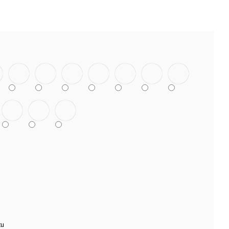
TEK NANUK
tu