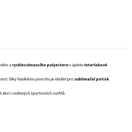
šného a
rychleschnoucího polyesteru
v úpletu
Interlokové
nost. Díky hladkému povrchu je ideální pro
sublimační potisk
 akcí i rodinných sportovních outfitů.