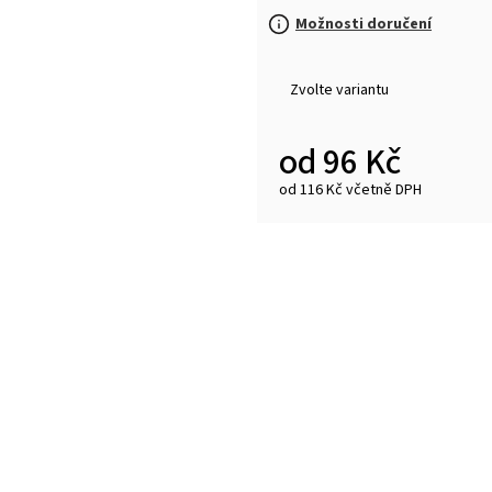
Možnosti doručení
Zvolte variantu
od
96 Kč
od
116 Kč
včetně DPH
Měrná
cena: