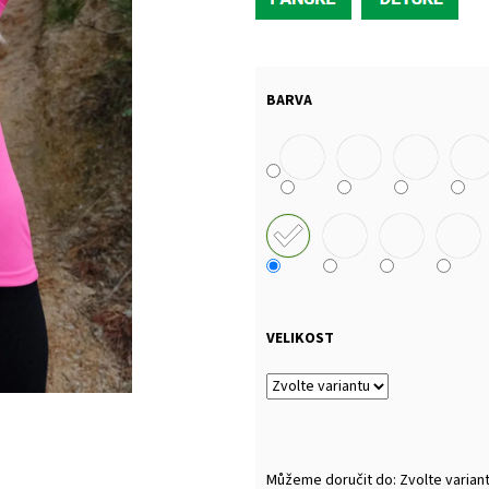
MALFINI BASIC 129 – PÁNSKÉ/UNISEX TRIČKO,
MULTIFUNKČNÍ ŠÁ
160 G, 100% BAVLNA, SILIKONOVÁ ÚPRAVA
32 Kč
92 Kč
BARVA
VELIKOST
Můžeme doručit do:
Zvolte varian