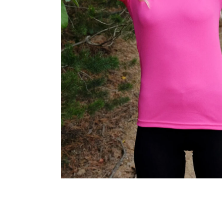
MALFINI CITY 120 – DÁMSKÉ TRIČKO, 150 G,
VOLNÝ STŘIH
106 Kč