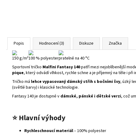
Popis
Hodnocení (3)
Diskuze
Značka
150 g/m²
100 % polyester
pratelné na 40 °C
Sportovní tričko
Malfini Fantasy 140
patří mezi nejoblíbenější mode
pique
, který odvádí vlhkost, rychle schne a je příjemný na těle i při i
Tričko má
lehce vypasovaný dámský střih s bočními švy
, úzký l
(světlé barvy) i klasické technologie.
Fantasy 140 je dostupné v
dámské, pánské i dětské verzi
, což um
⭐
Hlavní výhody
Rychleschnoucí materiál
– 100% polyester