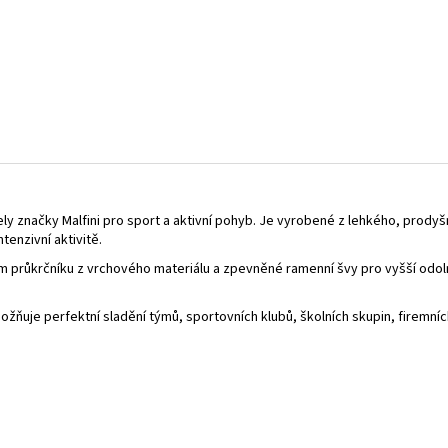
ly značky Malfini pro sport a aktivní pohyb. Je vyrobené z lehkého, prody
ntenzivní aktivitě.
em průkrčníku z vrchového materiálu a zpevněné ramenní švy pro vyšší odol
ožňuje perfektní sladění týmů, sportovních klubů, školních skupin, firemních