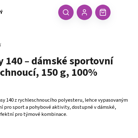
 TEXTIL MALFINI (aj.)
ČEPICE, KŠILTOVKY, ŠÁTKY A RUKA
CZK
Hledat
Nákupní
Přihlášení
košík
í
sy 140 – dámské sportovní
schnoucí, 150 g, 100%
tasy 140 z rychleschnoucího polyesteru, lehce vypasovaným
lní pro sport a pohybové aktivity, dostupné v dámské,
erfektní pro týmové kombinace.
Následující