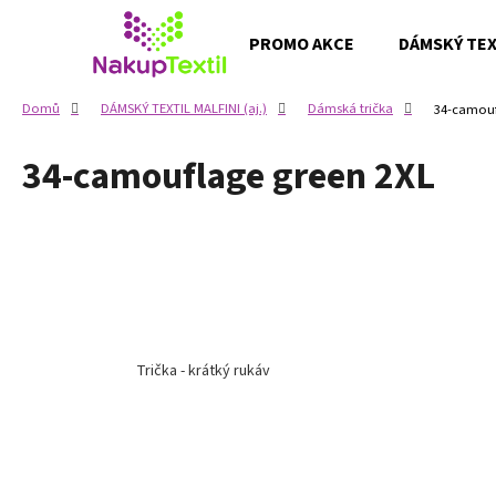
K
Přejít
na
o
PROMO AKCE
DÁMSKÝ TEXT
obsah
Zpět
Zpět
š
do
do
í
Domů
DÁMSKÝ TEXTIL MALFINI (aj.)
Dámská trička
34-camouf
k
obchodu
obchodu
34-camouflage green 2XL
Trička - krátký rukáv