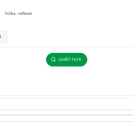
MALFINI BASIC 129 – PÁNSKÉ/UNISEX TRIČKO,
MULTIFUNKČNÍ ŠÁ
160 G, 100% BAVLNA, SILIKONOVÁ ÚPRAVA
32 Kč
Trička - reflexní
92 Kč
ě
ZAVŘÍT FILTR