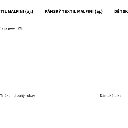
IL MALFINI (aj.)
PÁNSKÝ TEXTIL MALFINI (aj.)
DĚTSKÝ
lage green 2XL
Co potřebujete najít?
HLEDAT
Doporučujeme
Trička - dlouhý rukáv
Dámská tílka