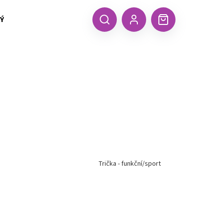
 TEXTIL MALFINI (aj.)
ČEPICE, KŠILTOVKY, ŠÁTKY A RUKA
CZK
Hledat
Nákupní
Přihlášení
košík
Trička - funkční/sport
Následující