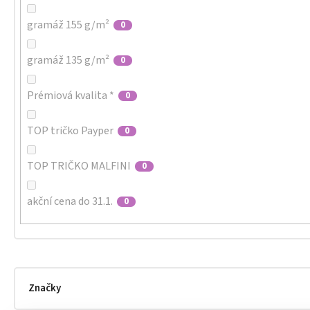
gramáž 155 g/m²
0
gramáž 135 g/m²
0
Prémiová kvalita *
0
TOP tričko Payper
0
TOP TRIČKO MALFINI
0
akční cena do 31.1.
0
Značky