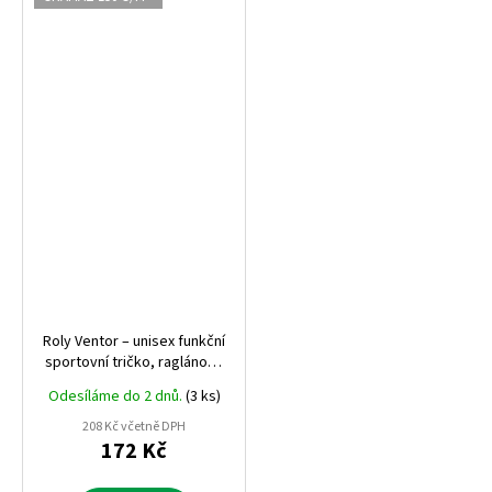
Roly Ventor – unisex funkční
sportovní tričko, raglánový
rukáv, sublimovaný design,
Odesíláme do 2 dnů.
(3 ks)
150 g, rychleschnoucí
polyester
208 Kč včetně DPH
172 Kč