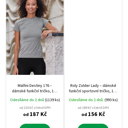
Malfini Destiny 176 –
Roly Zolder Lady – dámské
dámské funkční tričko, 160
funkční sportovní tričko, 135
g, rychleschnoucí, přiléhavý
g, dvouvrstvá tkanina,
Odesíláme do 2 dnů
(1139 ks)
Odesíláme do 2 dnů.
(993 ks)
střih
prodloužená záda
od 226 Kč včetně DPH
od 189 Kč včetně DPH
187 Kč
156 Kč
od
od