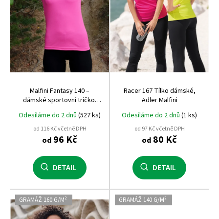
o
ů
d
u
k
t
ů
Malfini Fantasy 140 –
Racer 167 Tílko dámské,
dámské sportovní tričko,
Adler Malfini
rychleschnoucí, 150 g, 100%
Odesíláme do 2 dnů
(527 ks)
Odesíláme do 2 dnů
(1 ks)
polyester
od 116 Kč včetně DPH
od 97 Kč včetně DPH
96 Kč
80 Kč
od
od
DETAIL
DETAIL
GRAMÁŽ 160 G/M²
GRAMÁŽ 140 G/M²