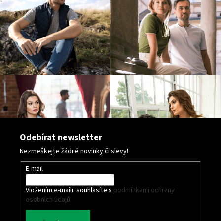
i
s
u
Odebírat newsletter
Nezmeškejte žádné novinky či slevy!
E-mail
Vložením e-mailu souhlasíte s
podmínkami ochrany
osobních údajů