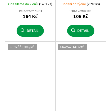
g, rychleschnoucí polyester,
100% polyester, Dry‑Tech,
Odesíláme do 2 dnů.
(1493 ks)
Dodání do týdne
(2992 ks)
raglánový rukáv
sportovní přiléhavý střih
198 Kč včetně DPH
128 Kč včetně DPH
164 Kč
106 Kč
DETAIL
DETAIL
GRAMÁŽ 160 G/M²
GRAMÁŽ 140 G/M²