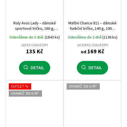
Roly Avus Lady – dámské
Malfini Chance 811 – dámské
sportovní tričko, 160 g,
funkční tričko, 140 g, 100%
cotton‑touch polyester,
recyklovaný micro
Odesíláme do 2 dnů.
(1843 ks)
Odesíláme do 2 dnů
(1136 ks)
přiléhavý střih, raglánový
polyester, sportovní volný
rukáv
střih, kimonové rukávy
163 Kč včetně DPH
od 204 Kč včetně DPH
135 Kč
169 Kč
od
DETAIL
DETAIL
OUTLET %
GRAMÁŽ 150 G/M²
GRAMÁŽ 200 G/M²