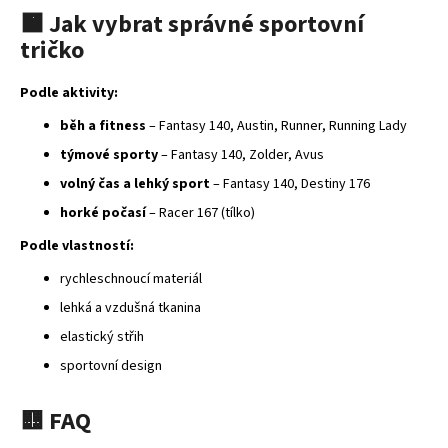
č
🟧
Jak
vybrat
správné
sportovní
u
tričko
j
e
m
Podle aktivity:
e
běh a fitness
– Fantasy 140, Austin, Runner, Running Lady
týmové sporty
– Fantasy 140, Zolder, Avus
MULTIFUNKČNÍ
volný čas a lehký sport
– Fantasy 140, Destiny 176
ŠÁTEK
NANUK
horké počasí
– Racer 167 (tílko)
32
Podle vlastností:
Kč
rychleschnoucí materiál
lehká a vzdušná tkanina
elastický střih
sportovní design
🟨
FAQ