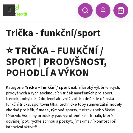
K
Přejít
na
Menu
o
CZK
Hledat
Náku
obsah
Zpět
Zpět
Přihlášení
š
koší
í
Trička - funkční/sport
C
k
o
p
⭐
TRIČKA
–
FUNKČNÍ
/
o
SPORT
|
PRODYŠNOST,
t
POHODLÍ
A
VÝKON
ř
e
b
Kategorie
Trička – funkční / sport
nabízí široký výběr lehkých,
u
prodyšných a rychleschnoucích triček navržených pro sport,
trénink, pohyb i každodenní aktivní život. Najdeš zde dámská
j
funkční trička, sportovní tílka, technické topy i univerzální modely
e
vhodné pro běh, fitness, týmové sporty, turistiku nebo školní
t
tělocvik. Všechny produkty jsou vyrobené z materiálů, které
odvádějí pot, rychle schnou a poskytují maximální komfort i při
e
intenzivní aktivitě.
n