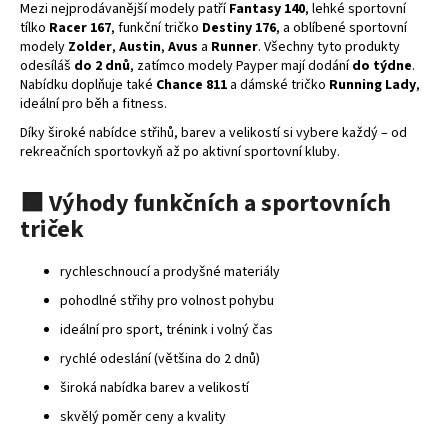
Mezi nejprodávanější modely patří
Fantasy 140
, lehké sportovní
a
tílko
Racer 167
, funkční tričko
Destiny 176
, a oblíbené sportovní
j
modely
Zolder
,
Austin
,
Avus
a
Runner
. Všechny tyto produkty
odesíláš
do 2 dnů
, zatímco modely Payper mají dodání
do týdne
.
í
Nabídku doplňuje také
Chance 811
a dámské tričko
Running Lady
,
t
ideální pro běh a fitness.
?
Díky široké nabídce střihů, barev a velikostí si vybere každý – od
rekreačních sportovkyň až po aktivní sportovní kluby.
🟩
Výhody
funkčních
a
sportovních
triček
HLEDAT
rychleschnoucí a prodyšné materiály
pohodlné střihy pro volnost pohybu
D
ideální pro sport, trénink i volný čas
o
p
rychlé odeslání (většina do 2 dnů)
o
široká nabídka barev a velikostí
r
skvělý poměr ceny a kvality
u