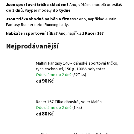
Jsou sportovní trička skladem?
Ano, většinu modelů odesíláš
do 2 dnů
, Payper modely
do týdne
.
Jsou trička vhodná na běh a fitness?
Ano, například Austin,
Fantasy Runner nebo Running Lady.
Nabízíte i sportovní tílka?
Ano, například
Racer 167
.
Nejprodávanější
Malfini Fantasy 140 – dámské sportovní tričko,
rychleschnoucí, 150 g, 100% polyester
Odesíláme do 2 dnů
(527 ks)
96 Kč
od
Racer 167 Tílko dámské, Adler Malfini
Odesíláme do 2 dnů
(1 ks)
80 Kč
od