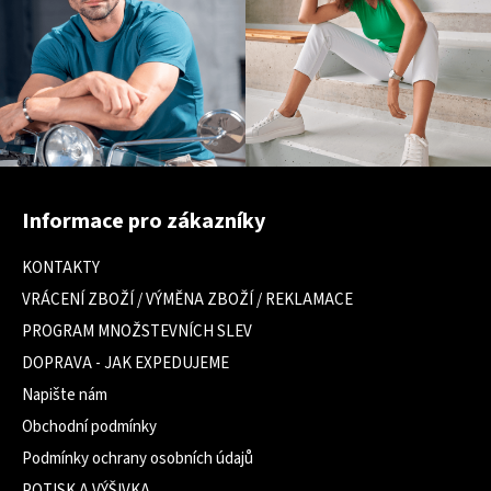
Z
á
Informace pro zákazníky
p
a
KONTAKTY
t
VRÁCENÍ ZBOŽÍ / VÝMĚNA ZBOŽÍ / REKLAMACE
í
PROGRAM MNOŽSTEVNÍCH SLEV
DOPRAVA - JAK EXPEDUJEME
Napište nám
Obchodní podmínky
Podmínky ochrany osobních údajů
POTISK A VÝŠIVKA