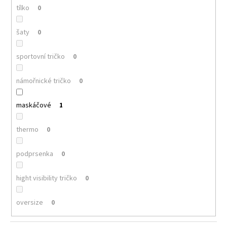
tílko
0
šaty
0
sportovní tričko
0
námořnické tričko
0
maskáčové
1
thermo
0
podprsenka
0
hight visibility tričko
0
oversize
0