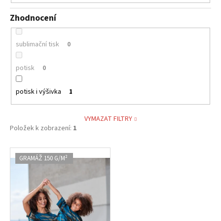
Zhodnocení
sublimační tisk
0
potisk
0
potisk i výšivka
1
VYMAZAT FILTRY
Položek k zobrazení:
1
V
GRAMÁŽ 150 G/M²
ý
p
i
s
p