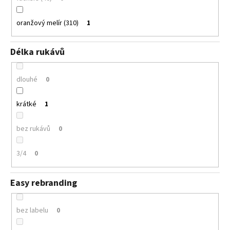
oranžový melír (310)
1
Délka rukávů
dlouhé
0
krátké
1
bez rukávů
0
3/4
0
Easy rebranding
bez labelu
0