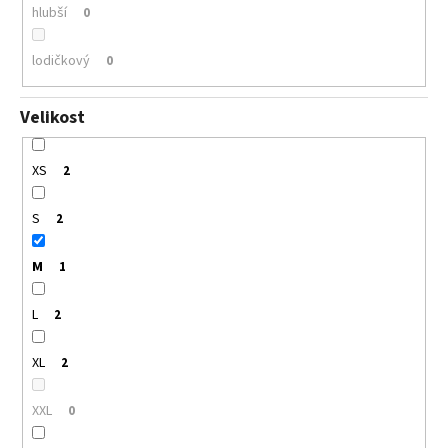
hlubší
0
lodičkový
0
Velikost
XS
2
S
2
M
1
L
2
XL
2
XXL
0