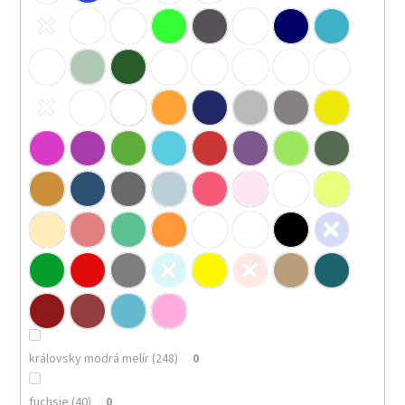
královsky modrá melír (248)
0
fuchsie (40)
0