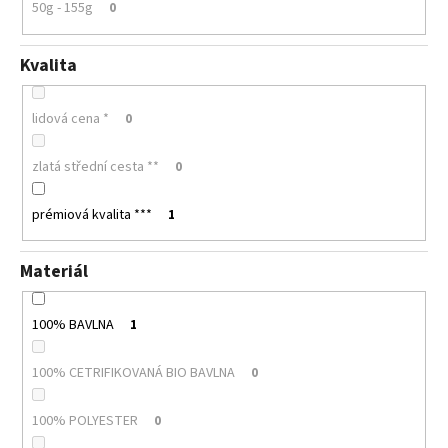
50g - 155g
0
Kvalita
lidová cena *
0
zlatá střední cesta **
0
prémiová kvalita ***
1
Materiál
100% BAVLNA
1
100% CETRIFIKOVANÁ BIO BAVLNA
0
100% POLYESTER
0