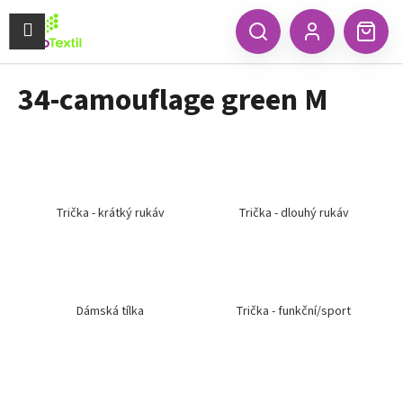
K
Přejít
na
Menu
o
CZK
Hledat
Náku
obsah
Zpět
Zpět
Přihlášení
š
koší
í
34-camouflage green M
C
k
o
p
o
t
ř
Trička - krátký rukáv
Trička - dlouhý rukáv
e
b
u
j
Dámská tílka
Trička - funkční/sport
e
t
e
n