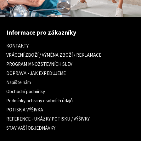
Z
á
Informace pro zákazníky
p
a
KONTAKTY
t
VRÁCENÍ ZBOŽÍ / VÝMĚNA ZBOŽÍ / REKLAMACE
í
PROGRAM MNOŽSTEVNÍCH SLEV
DOPRAVA - JAK EXPEDUJEME
Napište nám
Obchodní podmínky
Podmínky ochrany osobních údajů
POTISK A VÝŠIVKA
REFERENCE - UKÁZKY POTISKU / VÝŠIVKY
STAV VAŠÍ OBJEDNÁVKY