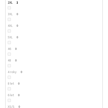
2XL
1
3XL
0
4XL
0
5XL
0
46
0
48
0
4 roky
0
8 let
0
6 let
0
XS/S
0