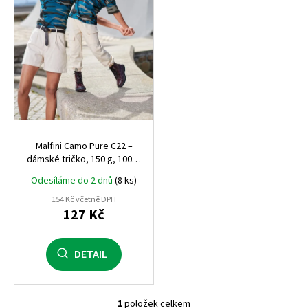
r
o
d
u
k
t
ů
Malfini Camo Pure C22 –
dámské tričko, 150 g, 100%
bavlna, silikonová úprava,
Odesíláme do 2 dnů
(8 ks)
camo design
154 Kč včetně DPH
127 Kč
DETAIL
1
položek celkem