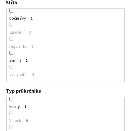
Střih
boční švy
1
tubulární
0
regular fit
0
slim fit
1
volný střih
0
Typ průkrčníku
kulatý
1
V-neck
0