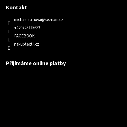
Kontakt
michaelatrnova
@
seznam.cz
+420728115683
FACEBOOK
nakuptextil.cz
Přijímáme online platby