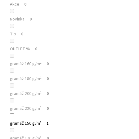
č
Akce
0
u
j
Novinka
0
e
m
e
Tip
0
OUTLET %
0
MALFINI
BASIC
129
gramáž 160 g/m²
0
–
PÁNSKÉ/UNISEX
gramáž 180 g/m²
TRIČKO,
0
160
G,
gramáž 200 g/m²
0
100%
BAVLNA,
SILIKONOVÁ
gramáž 220 g/m²
0
ÚPRAVA
92
gramáž 150 g/m²
1
Kč
gramáž 170 g/m²
0