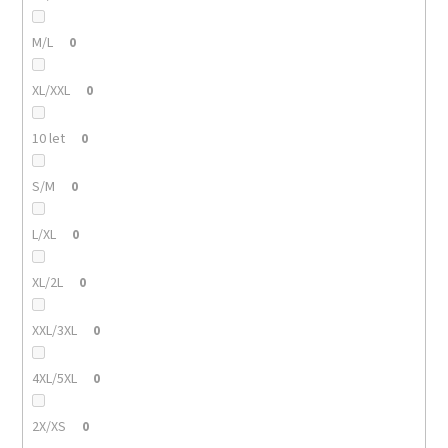
M/L
0
XL/XXL
0
10 let
0
S/M
0
L/XL
0
XL/2L
0
XXL/3XL
0
4XL/5XL
0
2X/XS
0