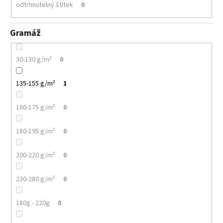
odtrhnutelný štítek
0
Gramáž
30-130 g/m²
0
135-155 g/m²
1
160-175 g/m²
0
180-195 g/m²
0
200-220 g/m²
0
230-280 g/m²
0
180g - 220g
0