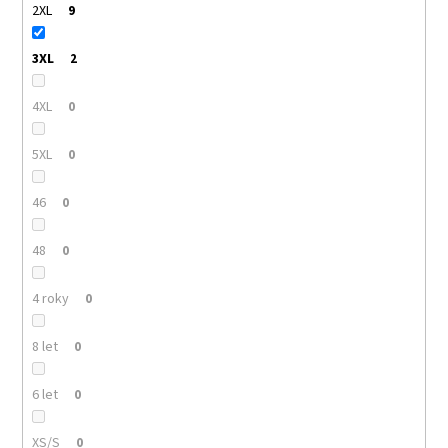
2XL
9
3XL
2
4XL
0
5XL
0
46
0
48
0
4 roky
0
8 let
0
6 let
0
XS/S
0