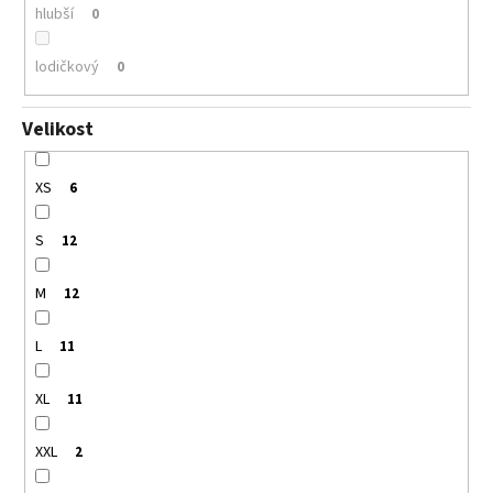
hlubší
0
lodičkový
0
Velikost
XS
6
S
12
M
12
L
11
XL
11
XXL
2