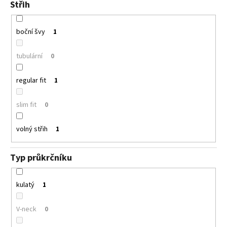
Střih
boční švy
1
tubulární
0
regular fit
1
slim fit
0
volný střih
1
Typ průkrčníku
kulatý
1
V-neck
0