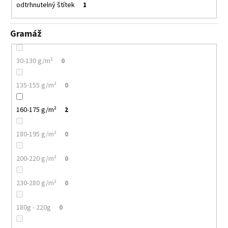
odtrhnutelný štítek
1
Gramáž
30-130 g/m²
0
135-155 g/m²
0
160-175 g/m²
2
180-195 g/m²
0
200-220 g/m²
0
230-280 g/m²
0
180g - 220g
0