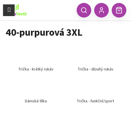
K
Přejít
na
Menu
o
CZK
Hledat
Náku
obsah
Zpět
Zpět
Přihlášení
š
koší
í
40-purpurová 3XL
C
k
o
p
o
t
ř
Trička - krátký rukáv
Trička - dlouhý rukáv
e
b
u
j
Dámská tílka
Trička - funkční/sport
e
t
e
n