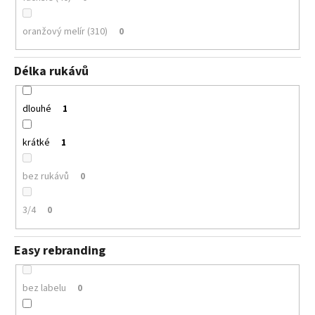
oranžový melír (310)
0
Délka rukávů
dlouhé
1
krátké
1
bez rukávů
0
3/4
0
Easy rebranding
bez labelu
0