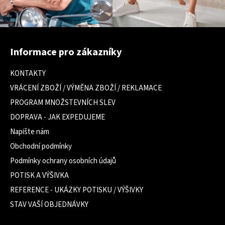
Z
á
Informace pro zákazníky
p
a
KONTAKTY
t
VRÁCENÍ ZBOŽÍ / VÝMĚNA ZBOŽÍ / REKLAMACE
í
PROGRAM MNOŽSTEVNÍCH SLEV
DOPRAVA - JAK EXPEDUJEME
Napište nám
Obchodní podmínky
Podmínky ochrany osobních údajů
POTISK A VÝŠIVKA
REFERENCE - UKÁZKY POTISKU / VÝŠIVKY
STAV VAŠÍ OBJEDNÁVKY