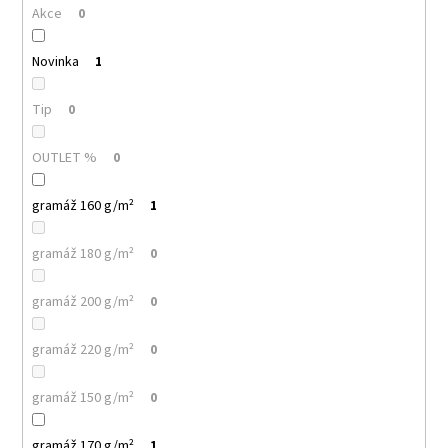
č
Akce
0
u
j
Novinka
1
e
m
e
Tip
0
OUTLET %
0
MULTIFUNKČNÍ
ŠÁTEK
NANUK
gramáž 160 g/m²
1
32
Kč
gramáž 180 g/m²
0
gramáž 200 g/m²
0
gramáž 220 g/m²
0
gramáž 150 g/m²
0
gramáž 170 g/m²
1