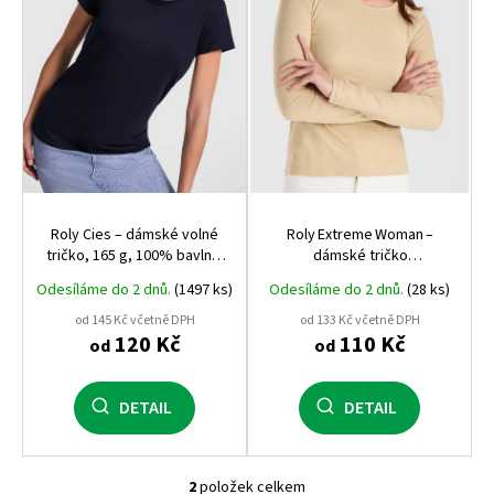
r
o
d
u
k
t
ů
Roly Cies – dámské volné
Roly Extreme Woman –
tričko, 165 g, 100% bavlna,
dámské tričko
módní střih s ohrnutými
s dlouhým rukávem, 120 g, elastick
Odesíláme do 2 dnů.
(1497 ks)
Odesíláme do 2 dnů.
(28 ks)
rukávy
prémiová kvalita Roly
od 145 Kč včetně DPH
od 133 Kč včetně DPH
120 Kč
110 Kč
od
od
DETAIL
DETAIL
2
položek celkem