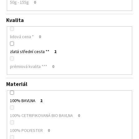
50g - 155g
0
Kvalita
lidová cena *
0
zlatá střední cesta **
2
prémiová kvalita ***
0
Materiál
100% BAVLNA
2
100% CETRIFIKOVANÁ BIO BAVLNA
0
100% POLYESTER
0