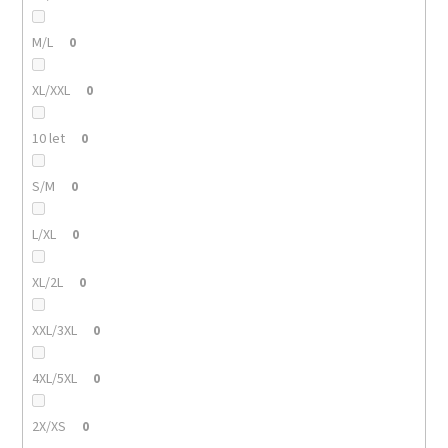
M/L
0
XL/XXL
0
10 let
0
S/M
0
L/XL
0
XL/2L
0
XXL/3XL
0
4XL/5XL
0
2X/XS
0