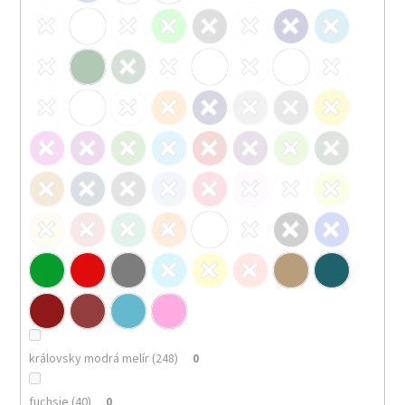
královsky modrá melír (248)
0
fuchsie (40)
0