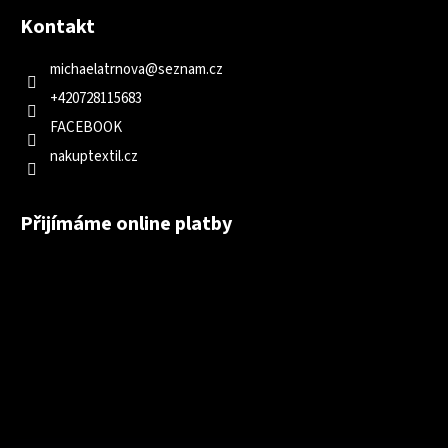
Kontakt
michaelatrnova
@
seznam.cz
+420728115683
FACEBOOK
nakuptextil.cz
Přijímáme online platby