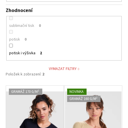
Zhodnocení
sublimační tisk
0
potisk
0
potisk i výšivka
2
VYMAZAT FILTRY
Položek k zobrazení:
2
V
GRAMÁŽ 170 G/M²
NOVINKA
ý
GRAMÁŽ 160 G/M²
p
i
s
p