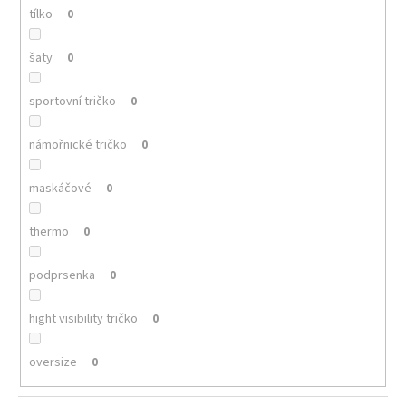
tílko
0
šaty
0
sportovní tričko
0
námořnické tričko
0
maskáčové
0
thermo
0
podprsenka
0
hight visibility tričko
0
oversize
0