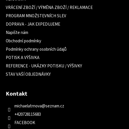
t
VRÁCENÍ ZBOŽÍ / VÝMĚNA ZBOŽÍ / REKLAMACE
í
PROGRAM MNOŽSTEVNÍCH SLEV
DOPRAVA - JAK EXPEDUJEME
Napište nám
Obchodní podmínky
Podmínky ochrany osobních údajů
POTISK A VÝŠIVKA
REFERENCE - UKÁZKY POTISKU / VÝŠIVKY
STAV VAŠÍ OBJEDNÁVKY
Kontakt
michaelatrnova
@
seznam.cz
+420728115683
FACEBOOK