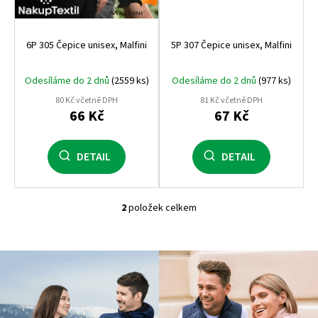
ů
6P 305 Čepice unisex, Malfini
5P 307 Čepice unisex, Malfini
Odesíláme do 2 dnů
(2559 ks)
Odesíláme do 2 dnů
(977 ks)
80 Kč včetně DPH
81 Kč včetně DPH
66 Kč
67 Kč
DETAIL
DETAIL
2
položek celkem
O
v
l
á
d
a
c