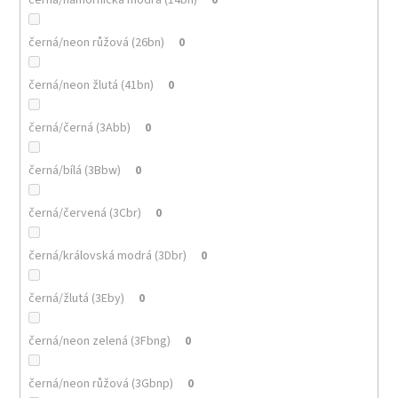
černá/neon růžová (26bn)
0
černá/neon žlutá (41bn)
0
černá/černá (3Abb)
0
černá/bílá (3Bbw)
0
černá/červená (3Cbr)
0
černá/královská modrá (3Dbr)
0
černá/žlutá (3Eby)
0
černá/neon zelená (3Fbng)
0
černá/neon růžová (3Gbnp)
0