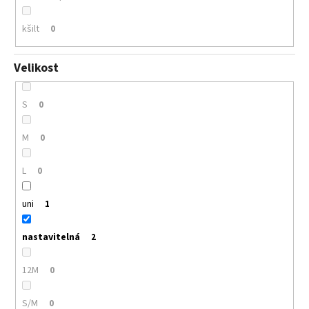
kšilt
0
Velikost
S
0
M
0
L
0
uni
1
nastavitelná
2
12M
0
S/M
0