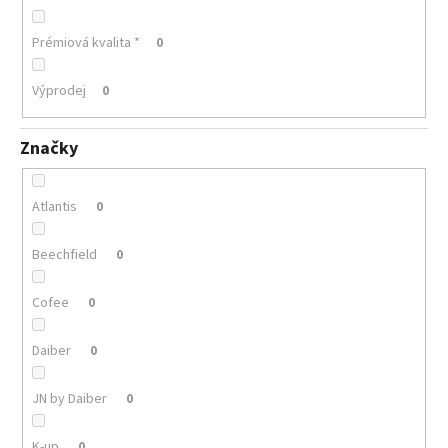
Prémiová kvalita *
0
Výprodej
0
Značky
Atlantis
0
Beechfield
0
Cofee
0
Daiber
0
JN by Daiber
0
K-up
0