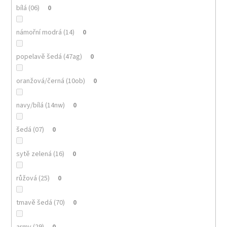
bílá (06)
0
námořní modrá (14)
0
popelavě šedá (47ag)
0
oranžová/černá (10ob)
0
navy/bílá (14nw)
0
šedá (07)
0
sytě zelená (16)
0
růžová (25)
0
tmavě šedá (70)
0
army (29)
0