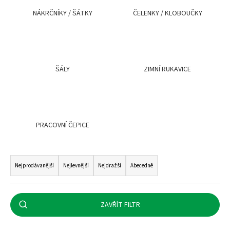
a
NÁKRČNÍKY / ŠÁTKY
ČELENKY / KLOBOUČKY
j
í
t
?
ŠÁLY
ZIMNÍ RUKAVICE
HLEDAT
PRACOVNÍ ČEPICE
Ř
D
a
Nejprodávanější
Nejlevnější
Nejdražší
Abecedně
o
z
p
e
o
n
ZAVŘÍT FILTR
r
í
u