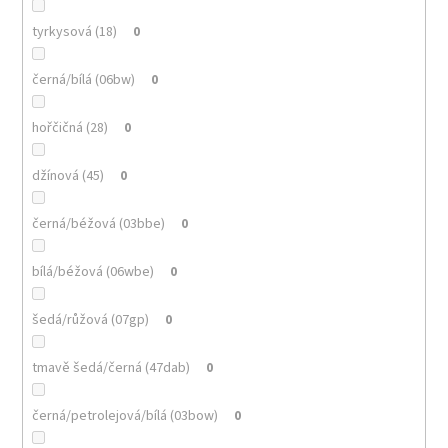
tyrkysová (18)
0
černá/bílá (06bw)
0
hořčičná (28)
0
džínová (45)
0
černá/béžová (03bbe)
0
bílá/béžová (06wbe)
0
šedá/růžová (07gp)
0
tmavě šedá/černá (47dab)
0
černá/petrolejová/bílá (03bow)
0