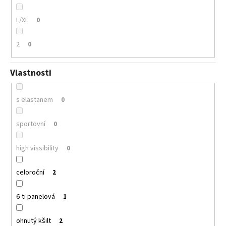
L/XL
0
2
0
Vlastnosti
s elastanem
0
sportovní
0
high vissibility
0
celoroční
2
6-ti panelová
1
ohnutý kšilt
2