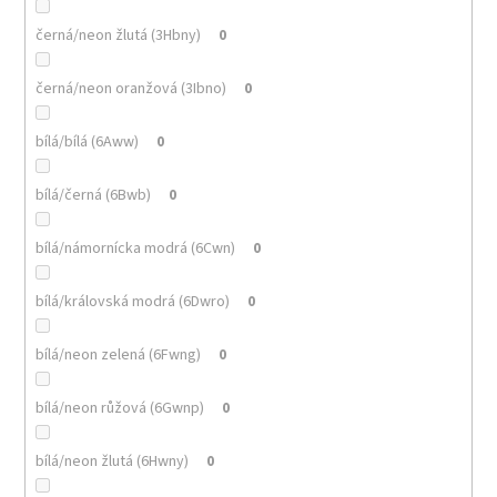
černá/neon žlutá (3Hbny)
0
černá/neon oranžová (3Ibno)
0
bílá/bílá (6Aww)
0
bílá/černá (6Bwb)
0
bílá/námornícka modrá (6Cwn)
0
bílá/královská modrá (6Dwro)
0
bílá/neon zelená (6Fwng)
0
bílá/neon růžová (6Gwnp)
0
bílá/neon žlutá (6Hwny)
0