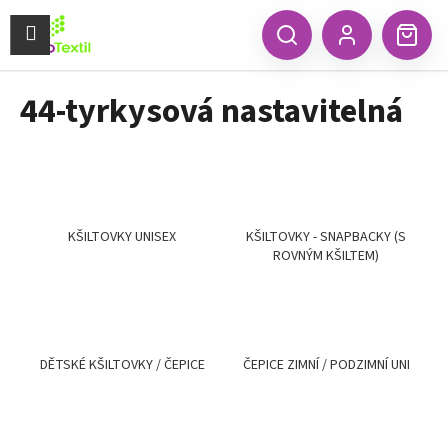
K
Přejít
na
Menu
o
CZK
Hledat
Náku
obsah
Zpět
Zpět
Přihlášení
š
koší
í
44-tyrkysová nastavitelná
C
k
o
p
o
t
ř
KŠILTOVKY UNISEX
KŠILTOVKY - SNAPBACKY (S
ROVNÝM KŠILTEM)
e
b
u
j
e
DĚTSKÉ KŠILTOVKY / ČEPICE
ČEPICE ZIMNÍ / PODZIMNÍ UNI
t
e
n