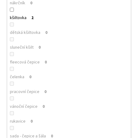
nákrčník
0
kšiltovka
2
dětská kšiltovka
0
sluneční kšilt
0
fleecová čepice
0
čelenka
0
pracovní čepice
0
vánoční čepice
0
rukavice
0
sada - čepice a šála
0