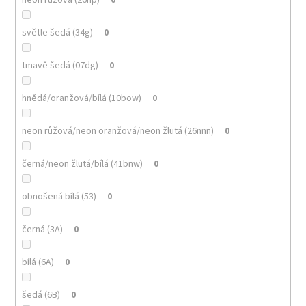
světle šedá (34g)
0
tmavě šedá (07dg)
0
hnědá/oranžová/bílá (10bow)
0
neon růžová/neon oranžová/neon žlutá (26nnn)
0
černá/neon žlutá/bílá (41bnw)
0
obnošená bílá (53)
0
černá (3A)
0
bílá (6A)
0
šedá (6B)
0