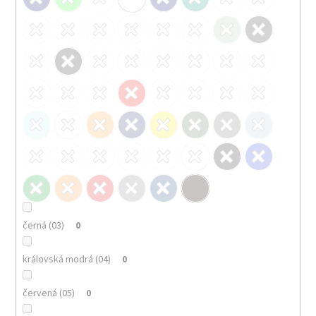
černá (03)
0
královská modrá (04)
0
červená (05)
0