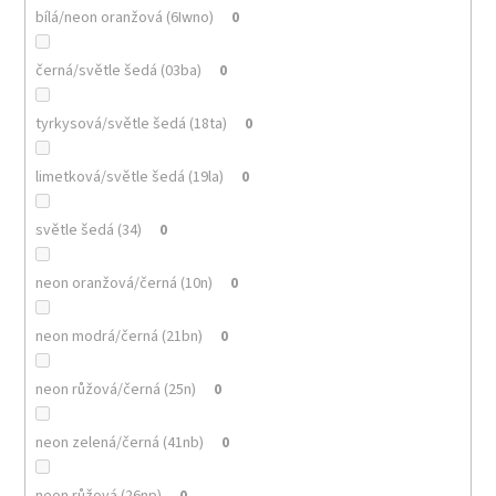
bílá/neon oranžová (6Iwno)
0
černá/světle šedá (03ba)
0
tyrkysová/světle šedá (18ta)
0
limetková/světle šedá (19la)
0
světle šedá (34)
0
neon oranžová/černá (10n)
0
neon modrá/černá (21bn)
0
neon růžová/černá (25n)
0
neon zelená/černá (41nb)
0
neon růžová (26np)
0