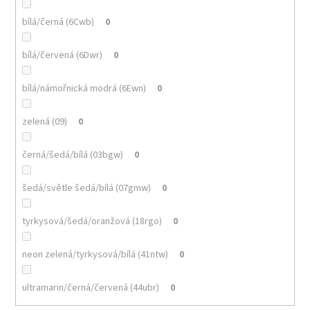
bílá/černá (6Cwb)
0
bílá/červená (6Dwr)
0
bílá/námořnická modrá (6Ewn)
0
zelená (09)
0
černá/šedá/bílá (03bgw)
0
šedá/světle šedá/bílá (07gmw)
0
tyrkysová/šedá/oranžová (18rgo)
0
neon zelená/tyrkysová/bílá (41ntw)
0
ultramarin/černá/červená (44ubr)
0