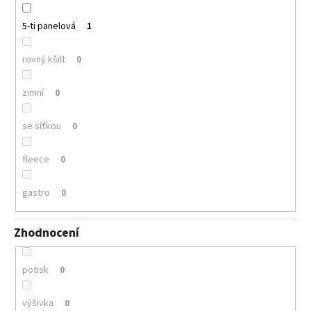
5-ti panelová
1
rovný kšilt
0
zimní
0
se síťkou
0
fleece
0
gastro
0
Zhodnocení
potisk
0
výšivka
0