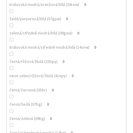
královská modrá/oranžová/bílá (04row)
0
šedá/purpurová/bílá (07gpw)
0
zelená/středně modrá/bílá (09gow)
0
královská modrá/středně modrá/bílá (14orw)
0
černá/růžová/žlutá (25bpy)
0
neon zelen/růžová/žlutá (41npy)
0
černá/červená (05br)
0
černá/šedá (07bg)
0
černá/zelená (09bg)
0
černá/námořnická modrá (14bn)
0