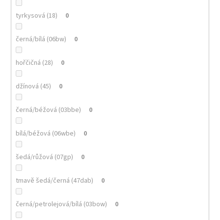
tyrkysová (18)
0
černá/bílá (06bw)
0
hořčičná (28)
0
džínová (45)
0
černá/béžová (03bbe)
0
bílá/béžová (06wbe)
0
šedá/růžová (07gp)
0
tmavě šedá/černá (47dab)
0
černá/petrolejová/bílá (03bow)
0