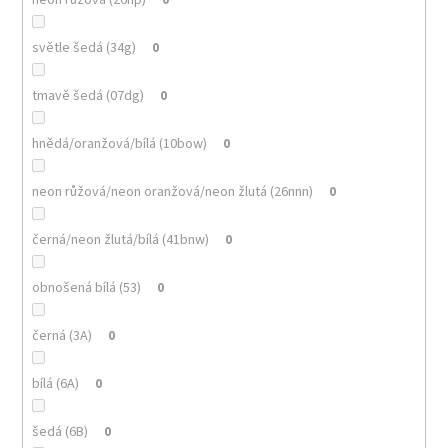
světle šedá (34g)
0
tmavě šedá (07dg)
0
hnědá/oranžová/bílá (10bow)
0
neon růžová/neon oranžová/neon žlutá (26nnn)
0
černá/neon žlutá/bílá (41bnw)
0
obnošená bílá (53)
0
černá (3A)
0
bílá (6A)
0
šedá (6B)
0