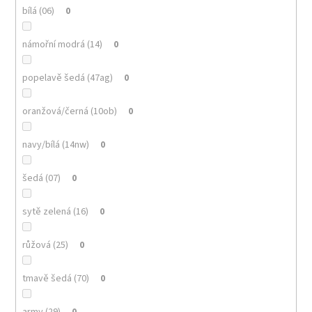
bílá (06)
0
námořní modrá (14)
0
popelavě šedá (47ag)
0
oranžová/černá (10ob)
0
navy/bílá (14nw)
0
šedá (07)
0
sytě zelená (16)
0
růžová (25)
0
tmavě šedá (70)
0
army (29)
0