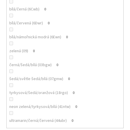
bílá/černá (6Cwb)
0
bílá/červená (6Dwr)
0
bílá/námořnická modrá (6Ewn)
0
zelená (09)
0
černá/šedá/bílá (03bgw)
0
šedá/světle šedá/bílá (07gmw)
0
tyrkysová/šedá/oranžová (18rgo)
0
neon zelená/tyrkysová/bílá (41ntw)
0
ultramarin/černá/červená (44ubr)
0