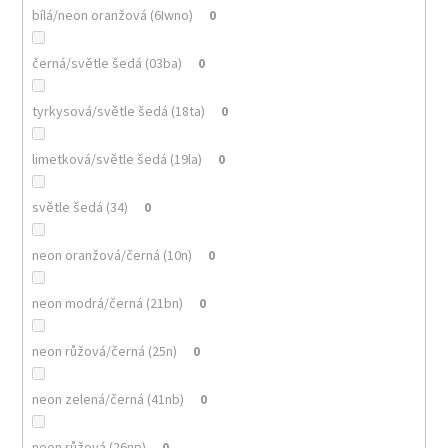
bílá/neon oranžová (6Iwno)
0
černá/světle šedá (03ba)
0
tyrkysová/světle šedá (18ta)
0
limetková/světle šedá (19la)
0
světle šedá (34)
0
neon oranžová/černá (10n)
0
neon modrá/černá (21bn)
0
neon růžová/černá (25n)
0
neon zelená/černá (41nb)
0
neon růžová (26np)
0