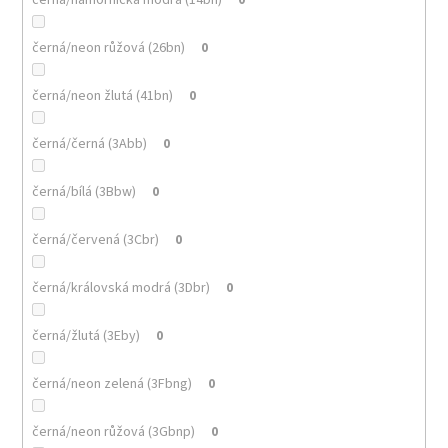
černá/neon růžová (26bn)
0
černá/neon žlutá (41bn)
0
černá/černá (3Abb)
0
černá/bílá (3Bbw)
0
černá/červená (3Cbr)
0
černá/královská modrá (3Dbr)
0
černá/žlutá (3Eby)
0
černá/neon zelená (3Fbng)
0
černá/neon růžová (3Gbnp)
0