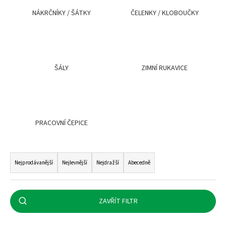
a
NÁKRČNÍKY / ŠÁTKY
ČELENKY / KLOBOUČKY
j
í
t
?
ŠÁLY
ZIMNÍ RUKAVICE
HLEDAT
PRACOVNÍ ČEPICE
Ř
D
a
Nejprodávanější
Nejlevnější
Nejdražší
Abecedně
o
z
p
e
o
n
ZAVŘÍT FILTR
r
í
u