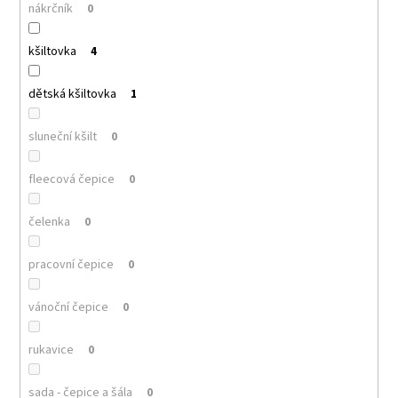
nákrčník
0
kšiltovka
4
dětská kšiltovka
1
sluneční kšilt
0
fleecová čepice
0
čelenka
0
pracovní čepice
0
vánoční čepice
0
rukavice
0
sada - čepice a šála
0