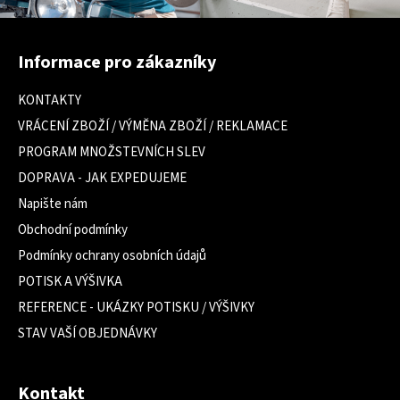
Z
á
Informace pro zákazníky
p
a
KONTAKTY
t
VRÁCENÍ ZBOŽÍ / VÝMĚNA ZBOŽÍ / REKLAMACE
í
PROGRAM MNOŽSTEVNÍCH SLEV
DOPRAVA - JAK EXPEDUJEME
Napište nám
Obchodní podmínky
Podmínky ochrany osobních údajů
POTISK A VÝŠIVKA
REFERENCE - UKÁZKY POTISKU / VÝŠIVKY
STAV VAŠÍ OBJEDNÁVKY
Kontakt