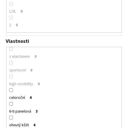
L/XL
0
2
0
Vlastnosti
s elastanem
0
sportovní
0
high vissibility
0
celoroční
4
6-ti panelová
3
ohnutý kšilt
4