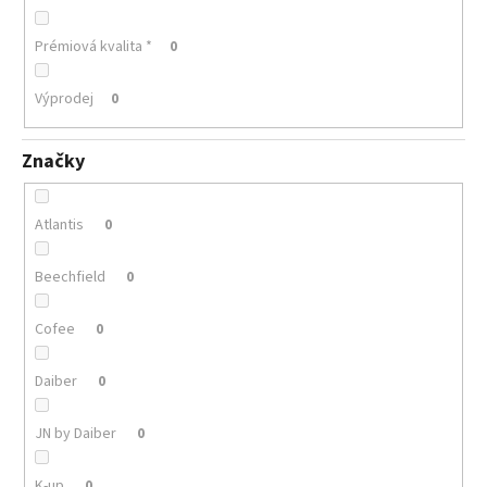
Prémiová kvalita *
0
Výprodej
0
Značky
Atlantis
0
Beechfield
0
Cofee
0
Daiber
0
JN by Daiber
0
K-up
0