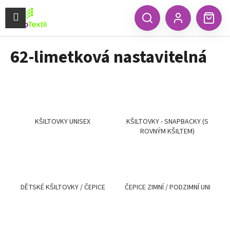
K
Přejít
na
Menu
o
CZK
Hledat
Náku
obsah
Zpět
Zpět
Přihlášení
š
koší
í
62-limetková nastavitelná
C
k
o
p
o
t
ř
KŠILTOVKY UNISEX
KŠILTOVKY - SNAPBACKY (S
ROVNÝM KŠILTEM)
e
b
u
j
e
DĚTSKÉ KŠILTOVKY / ČEPICE
ČEPICE ZIMNÍ / PODZIMNÍ UNI
t
e
n