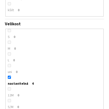
kšilt
0
Velikost
S
0
M
0
L
0
uni
0
nastavitelná
4
12M
0
S/M
0