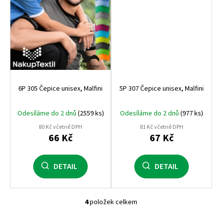
6P 305 Čepice unisex, Malfini
5P 307 Čepice unisex, Malfini
Odesíláme do 2 dnů
(2559 ks)
Odesíláme do 2 dnů
(977 ks)
80 Kč včetně DPH
81 Kč včetně DPH
66 Kč
67 Kč
DETAIL
DETAIL
4
položek celkem
O
v