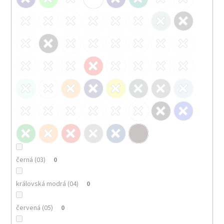
černá (03)
0
královská modrá (04)
0
červená (05)
0