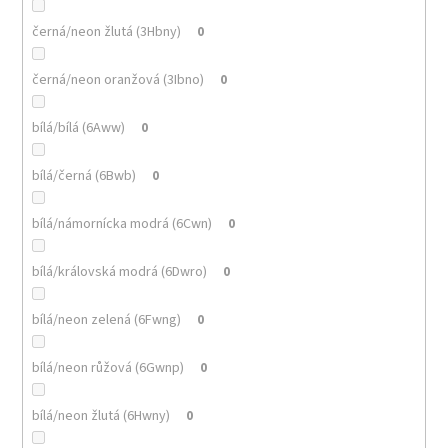
černá/neon žlutá (3Hbny)
0
černá/neon oranžová (3Ibno)
0
bílá/bílá (6Aww)
0
bílá/černá (6Bwb)
0
bílá/námornícka modrá (6Cwn)
0
bílá/královská modrá (6Dwro)
0
bílá/neon zelená (6Fwng)
0
bílá/neon růžová (6Gwnp)
0
bílá/neon žlutá (6Hwny)
0