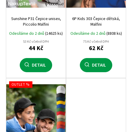
ů
Sunshine P31 Čepice unisex,
6P Kids 303 Čepice dětská,
Piccolio Malfini
Malfini
Odesíláme do 2 dnů
(14625 ks)
Odesíláme do 2 dnů
(8808 ks)
53 Kč včetně DPH
75 Kč včetně DPH
44 Kč
62 Kč
DETAIL
DETAIL
OUTLET %