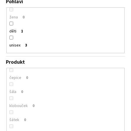
Pohlaví
žena
0
děti
1
unisex
3
Produkt
čepice
0
šála
0
klobouček
0
šátek
0