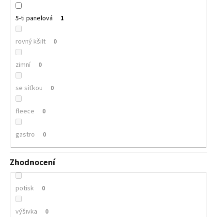
5-ti panelová
1
rovný kšilt
0
zimní
0
se síťkou
0
fleece
0
gastro
0
Zhodnocení
potisk
0
výšivka
0