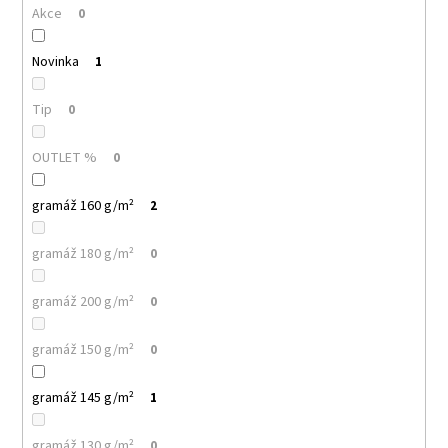
č
Akce
0
u
j
Novinka
1
e
m
e
Tip
0
OUTLET %
0
MALFINI
CLASSIC
NEW
gramáž 160 g/m²
2
132
–
gramáž 180 g/m²
PÁNSKÉ
0
TRIČKO,
100%
gramáž 200 g/m²
0
BAVLNA,
MODERNÍ
STŘIH,
gramáž 150 g/m²
0
BESTSELLER
PRO
POTISK
gramáž 145 g/m²
1
I
FIREMNÍ
TEXTIL
gramáž 130 g/m²
0