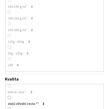
180-195 g/m²
0
200-220 g/m²
0
230-280 g/m²
0
225g - 550g
0
50g - 155g
0
140
0
Kvalita
lidová cena *
0
zlatá střední cesta **
3