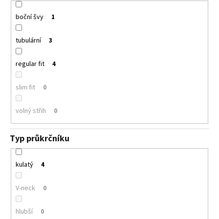
boční švy
1
tubulární
3
regular fit
4
slim fit
0
volný střih
0
Typ průkrčníku
kulatý
4
V-neck
0
hlubší
0