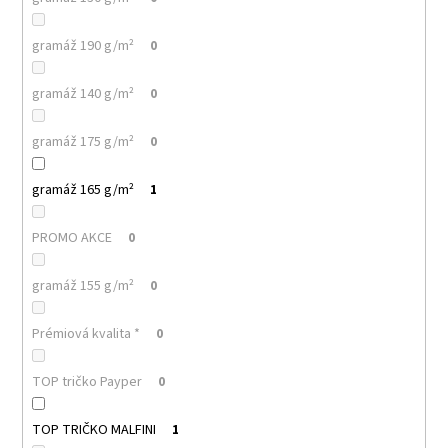
71
Kč
gramáž 190 g/m²
0
gramáž 140 g/m²
0
gramáž 175 g/m²
0
gramáž 165 g/m²
1
PROMO AKCE
0
gramáž 155 g/m²
0
Prémiová kvalita *
0
TOP tričko Payper
0
TOP TRIČKO MALFINI
1