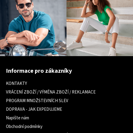
Z
á
Informace pro zákazníky
p
a
KONTAKTY
t
VRÁCENÍ ZBOŽÍ / VÝMĚNA ZBOŽÍ / REKLAMACE
í
PROGRAM MNOŽSTEVNÍCH SLEV
DOPRAVA - JAK EXPEDUJEME
Napište nám
Obchodní podmínky