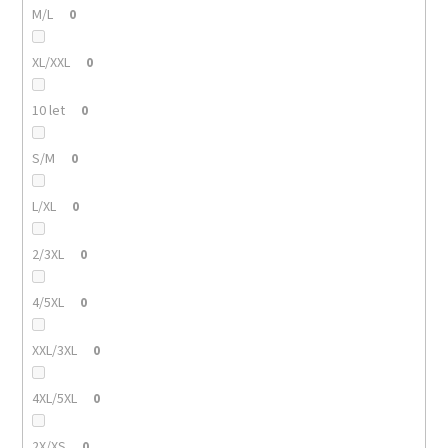
M/L
0
XL/XXL
0
10 let
0
S/M
0
L/XL
0
2/3XL
0
4/5XL
0
XXL/3XL
0
4XL/5XL
0
2X/XS
0