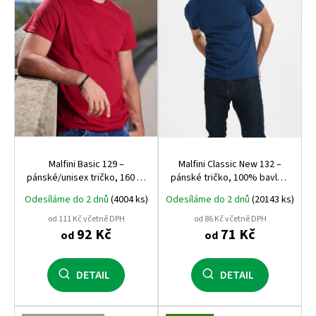
p
r
o
d
u
k
t
ů
Malfini Basic 129 –
Malfini Classic New 132 –
pánské/unisex tričko, 160 g,
pánské tričko, 100% bavlna,
100% bavlna, silikonová
moderní střih, bestseller
Odesíláme do 2 dnů
(4004 ks)
Odesíláme do 2 dnů
(20143 ks)
úprava
pro potisk i firemní textil
od 111 Kč včetně DPH
od 86 Kč včetně DPH
92 Kč
71 Kč
od
od
DETAIL
DETAIL