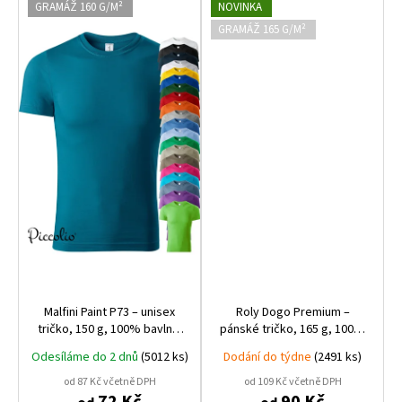
GRAMÁŽ 160 G/M²
NOVINKA
GRAMÁŽ 165 G/M²
Malfini Paint P73 – unisex
Roly Dogo Premium –
tričko, 150 g, 100% bavlna,
pánské tričko, 165 g, 100%
tubulární střih, ideální pro
bavlna, čtyřvrstvý
Odesíláme do 2 dnů
(5012 ks)
Dodání do týdne
(2491 ks)
potisk i výšivku
průkrčník, prémiová kvalita
od 87 Kč včetně DPH
od 109 Kč včetně DPH
72 Kč
90 Kč