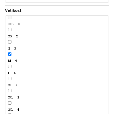
Velikost
XXS
0
XS
2
S
3
M
4
L
4
XL
5
XXL
1
2XL
4