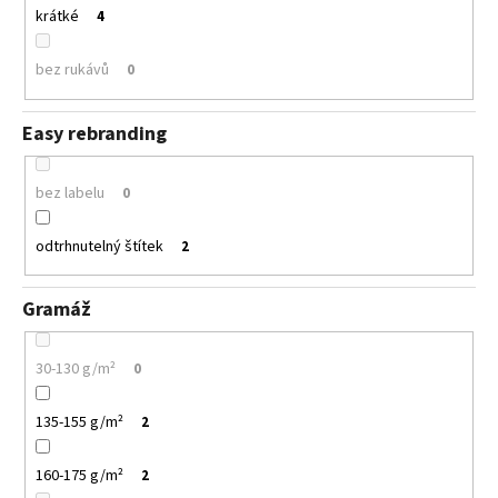
krátké
4
bez rukávů
0
Easy rebranding
bez labelu
0
odtrhnutelný štítek
2
Gramáž
30-130 g/m²
0
135-155 g/m²
2
160-175 g/m²
2