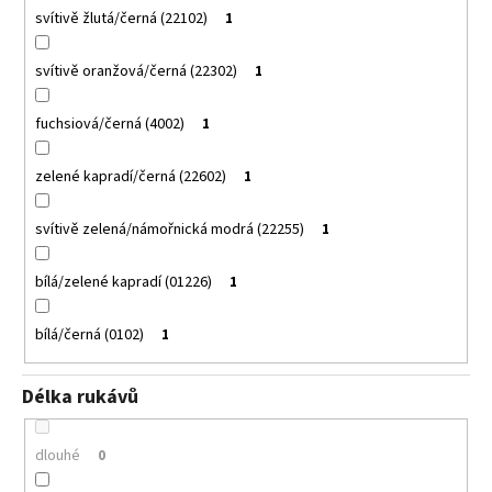
svítivě žlutá/černá (22102)
1
svítivě oranžová/černá (22302)
1
fuchsiová/černá (4002)
1
zelené kapradí/černá (22602)
1
svítivě zelená/námořnická modrá (22255)
1
bílá/zelené kapradí (01226)
1
bílá/černá (0102)
1
Délka rukávů
dlouhé
0