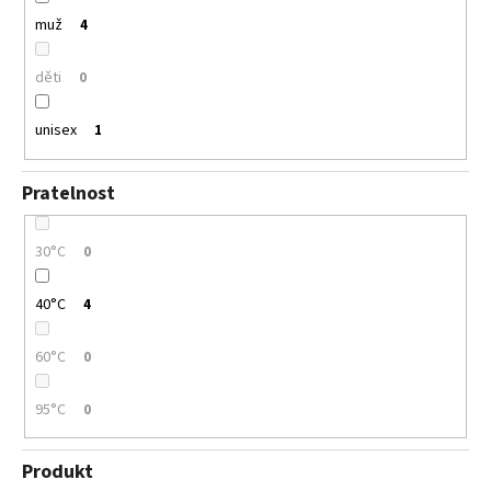
muž
4
děti
0
unisex
1
Pratelnost
30°C
0
40°C
4
60°C
0
95°C
0
Produkt