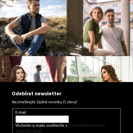
p
i
s
u
Odebírat newsletter
Nezmeškejte žádné novinky či slevy!
E-mail
Vložením e-mailu souhlasíte s
podmínkami ochrany
osobních údajů