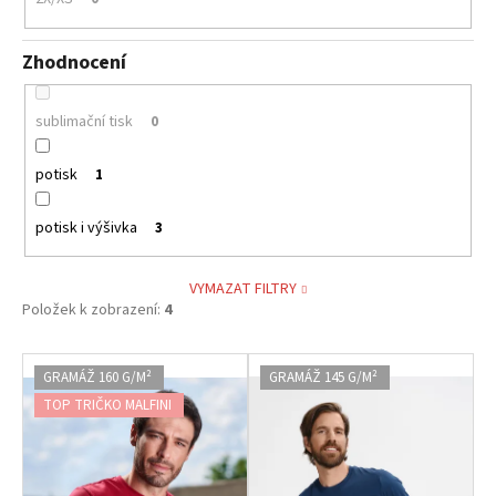
Zhodnocení
sublimační tisk
0
potisk
1
potisk i výšivka
3
VYMAZAT FILTRY
Položek k zobrazení:
4
V
GRAMÁŽ 160 G/M²
GRAMÁŽ 145 G/M²
ý
TOP TRIČKO MALFINI
p
i
s