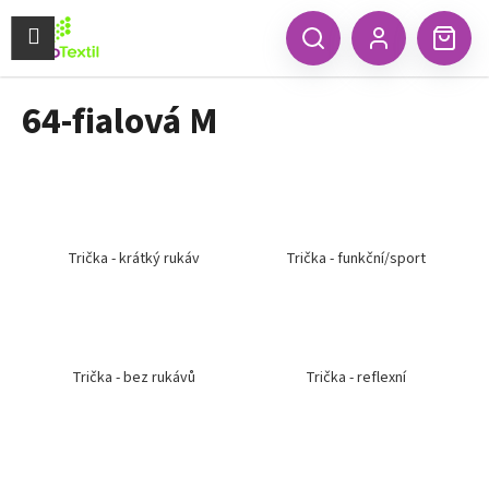
K
Přejít
na
Menu
o
CZK
Hledat
Náku
obsah
Zpět
Zpět
Přihlášení
š
koší
í
64-fialová M
C
k
o
p
o
t
ř
Trička - krátký rukáv
Trička - funkční/sport
e
b
u
j
Trička - bez rukávů
Trička - reflexní
e
t
e
n