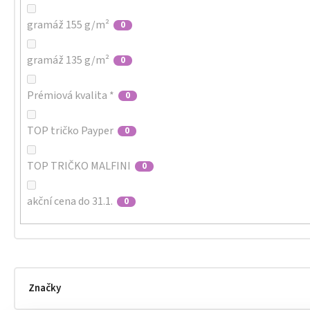
gramáž 155 g/m²
0
gramáž 135 g/m²
0
Prémiová kvalita *
0
TOP tričko Payper
0
TOP TRIČKO MALFINI
0
akční cena do 31.1.
0
Značky