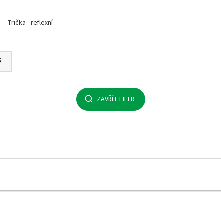
MALFINI BASIC 129 – PÁNSKÉ/UNISEX TRIČKO,
MULTIFUNKČNÍ ŠÁ
160 G, 100% BAVLNA, SILIKONOVÁ ÚPRAVA
32 Kč
Trička - reflexní
92 Kč
ě
ZAVŘÍT FILTR