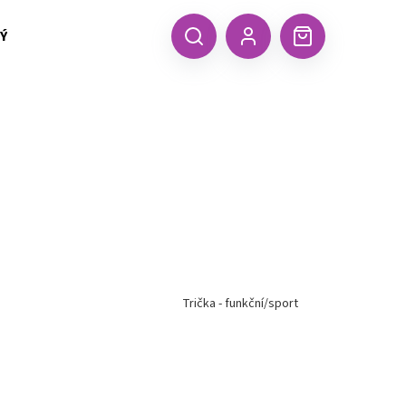
 TEXTIL MALFINI (aj.)
ČEPICE, KŠILTOVKY, ŠÁTKY A RUKA
CZK
Hledat
Nákupní
Přihlášení
košík
Trička - funkční/sport
Následující