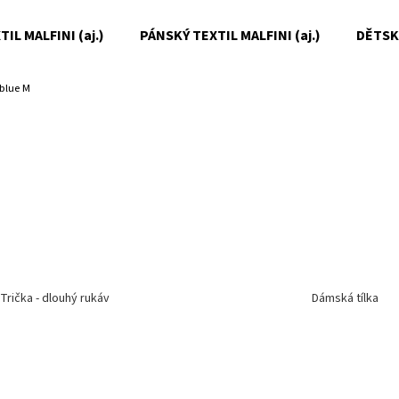
IL MALFINI (aj.)
PÁNSKÝ TEXTIL MALFINI (aj.)
DĚTSKÝ
blue M
Co potřebujete najít?
HLEDAT
Doporučujeme
Trička - dlouhý rukáv
Dámská tílka