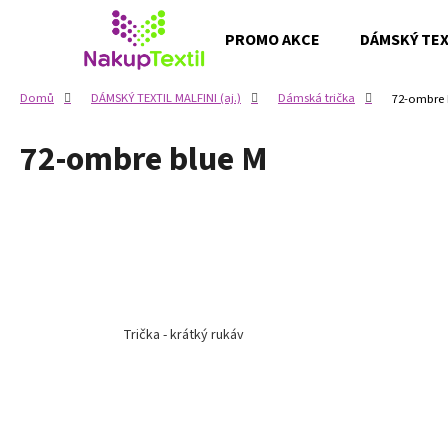
K
Přejít
na
o
PROMO AKCE
DÁMSKÝ TEXT
obsah
Zpět
Zpět
š
do
do
í
Domů
DÁMSKÝ TEXTIL MALFINI (aj.)
Dámská trička
72-ombre 
k
obchodu
obchodu
72-ombre blue M
Trička - krátký rukáv