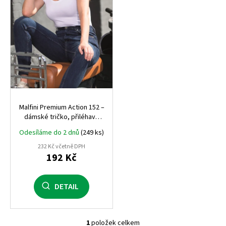
r
o
d
u
k
t
ů
Malfini Premium Action 152 –
dámské tričko, přiléhavý
střih, 180 g, elastický
Odesíláme do 2 dnů
(249 ks)
materiál
232 Kč včetně DPH
192 Kč
DETAIL
1
položek celkem