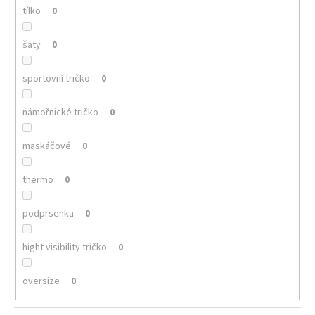
tílko
0
šaty
0
sportovní tričko
0
námořnické tričko
0
maskáčové
0
thermo
0
podprsenka
0
hight visibility tričko
0
oversize
0