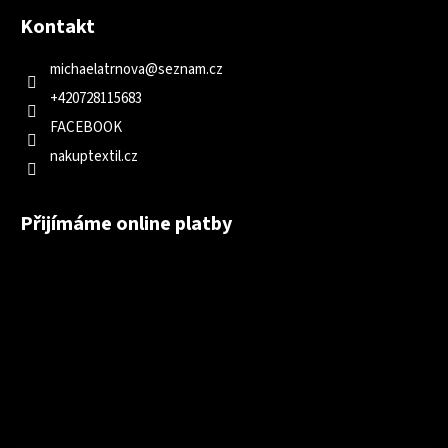
Kontakt
michaelatrnova
@
seznam.cz
+420728115683
FACEBOOK
nakuptextil.cz
Přijímáme online platby