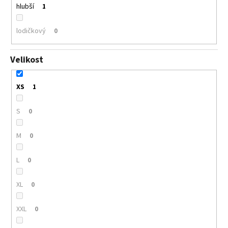
hlubší
1
lodičkový
0
Velikost
XS
1
S
0
M
0
L
0
XL
0
XXL
0