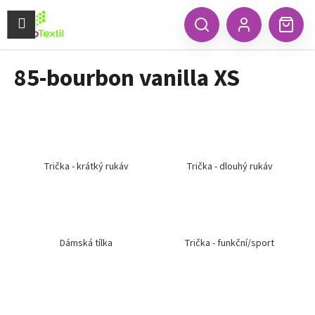
K
Přejít
na
Menu
o
CZK
Hledat
Náku
obsah
Zpět
Zpět
Přihlášení
š
koší
í
85-bourbon vanilla XS
C
k
o
p
o
t
ř
Trička - krátký rukáv
Trička - dlouhý rukáv
e
b
u
j
Dámská tílka
Trička - funkční/sport
e
t
e
n