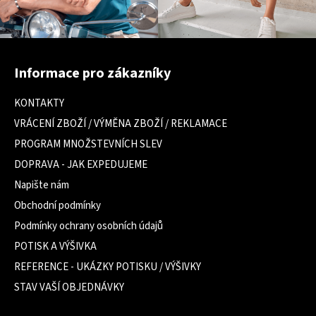
Z
á
Informace pro zákazníky
p
a
KONTAKTY
t
VRÁCENÍ ZBOŽÍ / VÝMĚNA ZBOŽÍ / REKLAMACE
í
PROGRAM MNOŽSTEVNÍCH SLEV
DOPRAVA - JAK EXPEDUJEME
Napište nám
Obchodní podmínky
Podmínky ochrany osobních údajů
POTISK A VÝŠIVKA
REFERENCE - UKÁZKY POTISKU / VÝŠIVKY
STAV VAŠÍ OBJEDNÁVKY