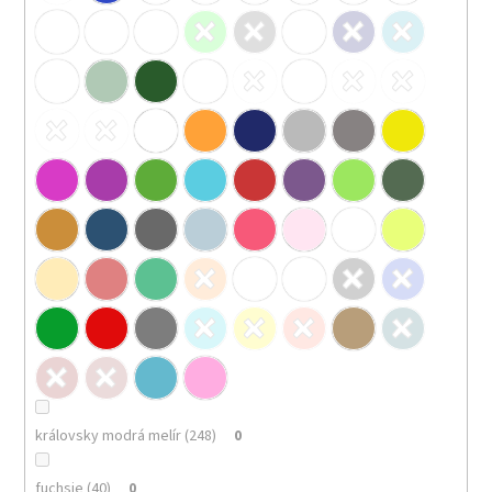
královsky modrá melír (248)
0
fuchsie (40)
0