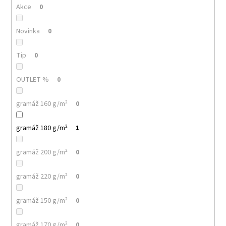
č
Akce
0
u
j
Novinka
0
e
m
e
Tip
0
OUTLET %
0
MALFINI
LOVE
123
gramáž 160 g/m²
0
–
DÁMSKÉ
gramáž 180 g/m²
TRIČKO/
1
ŠATY,
VOLNÝ
gramáž 200 g/m²
0
STŘIH,
150
G
gramáž 220 g/m²
0
140
Kč
gramáž 150 g/m²
0
gramáž 170 g/m²
0