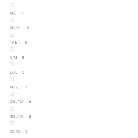
M/L
0
XL/XXL
0
10 let
0
S/M
0
L/XL
0
XL/2L
0
XXL/3XL
0
4XL/5XL
0
2X/XS
0