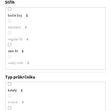
Střih
boční švy
1
tubulární
0
regular fit
0
slim fit
1
volný střih
0
Typ průkrčníku
kulatý
1
V-neck
0