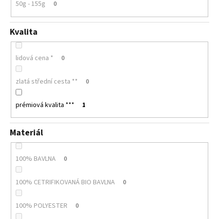
50g - 155g
0
Kvalita
lidová cena *
0
zlatá střední cesta **
0
prémiová kvalita ***
1
Materiál
100% BAVLNA
0
100% CETRIFIKOVANÁ BIO BAVLNA
0
100% POLYESTER
0