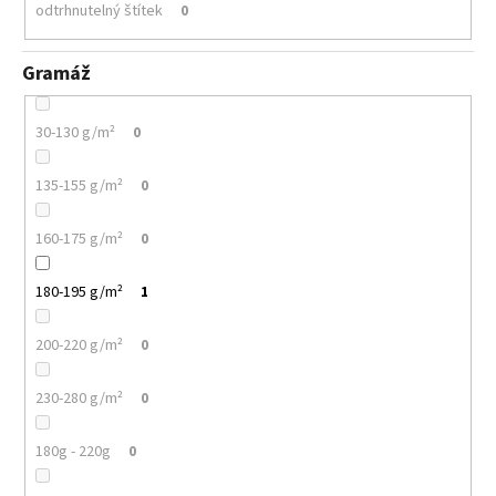
odtrhnutelný štítek
0
Gramáž
30-130 g/m²
0
135-155 g/m²
0
160-175 g/m²
0
180-195 g/m²
1
200-220 g/m²
0
230-280 g/m²
0
180g - 220g
0