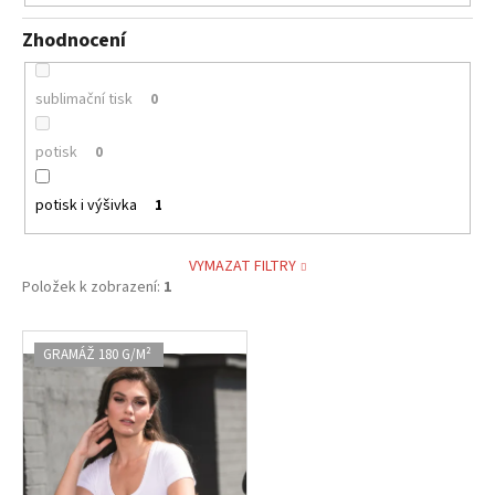
Zhodnocení
sublimační tisk
0
potisk
0
potisk i výšivka
1
VYMAZAT FILTRY
Položek k zobrazení:
1
V
GRAMÁŽ 180 G/M²
ý
p
i
s
p