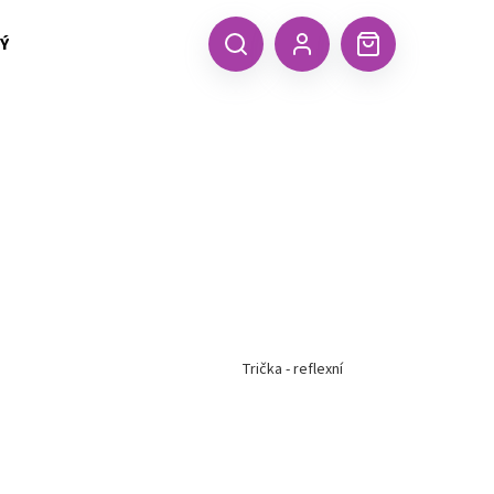
 TEXTIL MALFINI (aj.)
ČEPICE, KŠILTOVKY, ŠÁTKY A RUKA
CZK
Hledat
Nákupní
Přihlášení
košík
Trička - reflexní
Následující