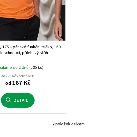
KRÁLOVSKÁ MODRÁ MELA
melírová (58)
1
černá/bílá (0201)
0
ny 175 – pánské funkční tričko, 160
hleschnoucí, přiléhavý střih
bílá/královská modrá (0105
síláme do 2 dnů
(505 ks)
bílá/červená (0160)
0
od 226 Kč včetně DPH
187 Kč
od
lahvově zelená (56)
1
svítivě žlutá/černá (22102)
DETAIL
svítivě oranžová/černá (22
2
položek celkem
fuchsiová/černá (4002)
0
O
v