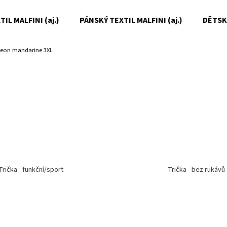
IL MALFINI (aj.)
PÁNSKÝ TEXTIL MALFINI (aj.)
DĚTSKÝ
neon mandarine 3XL
Co potřebujete najít?
HLEDAT
Doporučujeme
Trička - funkční/sport
Trička - bez rukávů