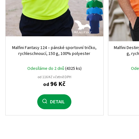
5XL
0
4 roky
0
8 let
0
Malfini Fantasy 124 – pánské sportovní tričko,
Malfini Desti
12 let
0
rychleschnoucí, 150 g, 100% polyester
g, ryc
16 let
0
Odesíláme do 2 dnů
(4325 ks)
Ode
od 116 Kč včetně DPH
6 let
0
96 Kč
od
XS/S
0
DETAIL
M/L
0
XL/XXL
0
10 let
0