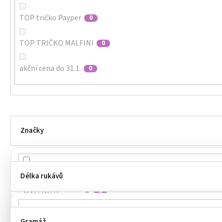
TOP tričko Payper
0
TOP TRIČKO MALFINI
0
akční cena do 31.1.
0
Značky
MALFINI
2
Délka rukávů
MALFINI Premium®
0
MALFINI®
0
Gramáž