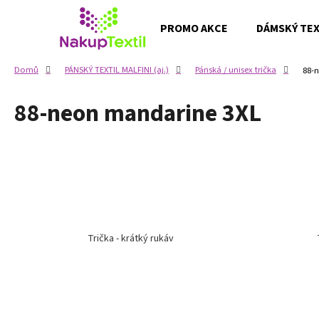
K
Přejít
na
o
PROMO AKCE
DÁMSKÝ TEXT
obsah
Zpět
Zpět
š
do
do
í
Domů
PÁNSKÝ TEXTIL MALFINI (aj.)
Pánská / unisex trička
88-
k
obchodu
obchodu
88-neon mandarine 3XL
Trička - krátký rukáv