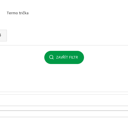
MALFINI BASIC 129 – PÁNSKÉ/UNISEX TRIČKO,
MULTIFUNKČNÍ ŠÁ
160 G, 100% BAVLNA, SILIKONOVÁ ÚPRAVA
32 Kč
Termo trička
92 Kč
ě
ZAVŘÍT FILTR