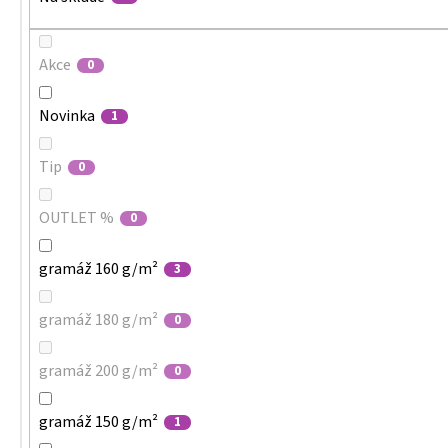
Akce
0
Novinka
1
Tip
0
OUTLET %
0
gramáž 160 g/m²
3
gramáž 180 g/m²
0
gramáž 200 g/m²
0
gramáž 150 g/m²
1