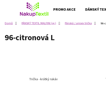
K
Přejít
na
o
PROMO AKCE
DÁMSKÝ TEXT
obsah
Zpět
Zpět
š
do
do
í
Domů
PÁNSKÝ TEXTIL MALFINI (aj.)
Pánská / unisex trička
96-c
k
obchodu
obchodu
96-citronová L
Trička - krátký rukáv