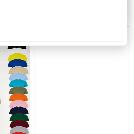
Kód:
2754/00-
Kód:
1710013
GRAMÁŽ 160 G/M²
2
1
1