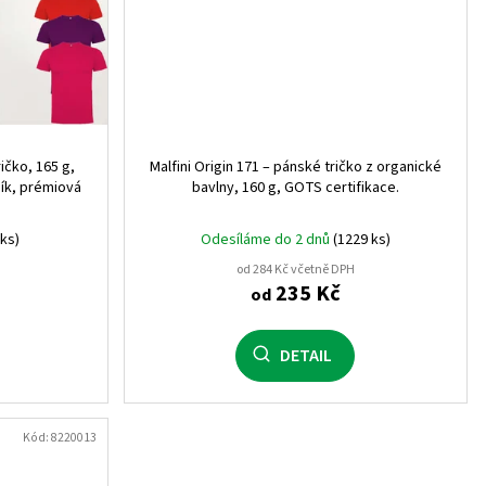
0
ičko, 165 g,
Malfini Origin 171 – pánské tričko z organické
ník, prémiová
bavlny, 160 g, GOTS certifikace.
)
1
 ks)
Odesíláme do 2 dnů
(1229 ks)
od 284 Kč včetně DPH
235 Kč
od
1
DETAIL
302)
1
Kód:
8220013