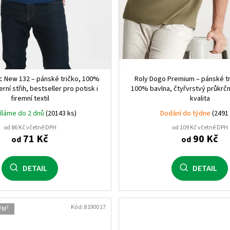
KRÁLOVSKÁ MODRÁ MELA
melírová (58)
1
černá/bílá (0201)
1
sic New 132 – pánské tričko, 100%
Roly Dogo Premium – pánské tr
rní střih, bestseller pro potisk i
100% bavlna, čtyřvrstvý průkrč
bílá/královská modrá (0105
firemní textil
kvalita
íláme do 2 dnů
(20143 ks)
Dodání do týdne
(2491
bílá/červená (0160)
1
od 86 Kč včetně DPH
od 109 Kč včetně DPH
71 Kč
90 Kč
od
od
lahvově zelená (56)
1
svítivě žlutá/černá (22102)
DETAIL
DETAIL
svítivě oranžová/černá (22
Kód:
8190017
/M²
fuchsiová/černá (4002)
1