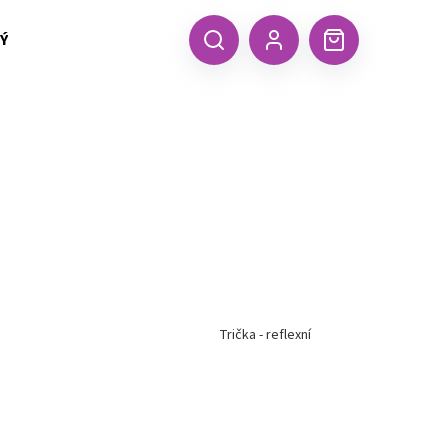
 TEXTIL MALFINI (aj.)
ČEPICE, KŠILTOVKY, ŠÁTKY A RUKA
CZK
Hledat
Nákupní
Přihlášení
košík
Trička - reflexní
Následující