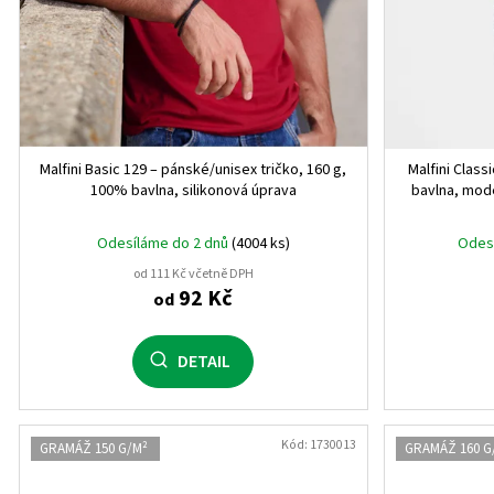
5XL
0
4 roky
0
8 let
0
Malfini Basic 129 – pánské/unisex tričko, 160 g,
Malfini Clas
12 let
0
100% bavlna, silikonová úprava
bavlna, mode
16 let
0
Odesíláme do 2 dnů
(4004 ks)
Odes
od 111 Kč včetně DPH
6 let
0
92 Kč
od
XS/S
0
DETAIL
M/L
0
XL/XXL
0
Kód:
1730013
GRAMÁŽ 150 G/M²
GRAMÁŽ 160 G
10 let
0