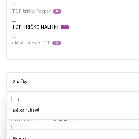
TOP tričko Payper
0
TOP TRIČKO MALFINI
1
akční cena do 31.1.
0
Značky
MALFINI
2
Délka rukávů
MALFINI Premium®
0
MALFINI®
4
Gramáž