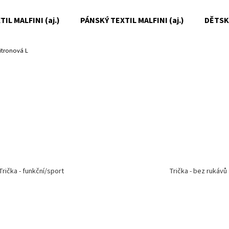
IL MALFINI (aj.)
PÁNSKÝ TEXTIL MALFINI (aj.)
DĚTSKÝ
itronová L
Co potřebujete najít?
HLEDAT
Doporučujeme
Trička - funkční/sport
Trička - bez rukávů