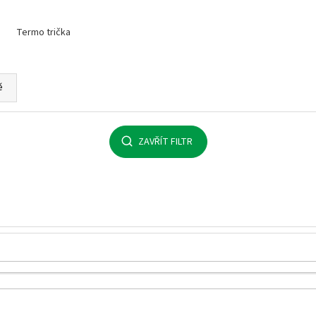
MALFINI BASIC 129 – PÁNSKÉ/UNISEX TRIČKO,
MULTIFUNKČNÍ ŠÁ
160 G, 100% BAVLNA, SILIKONOVÁ ÚPRAVA
32 Kč
Termo trička
92 Kč
ě
ZAVŘÍT FILTR