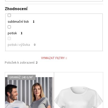
Zhodnocení
sublimační tisk
1
potisk
1
potisk i výšivka
0
VYMAZAT FILTRY
Položek k zobrazení:
2
V
GRAMÁŽ 140 G/M²
ý
p
i
s
p