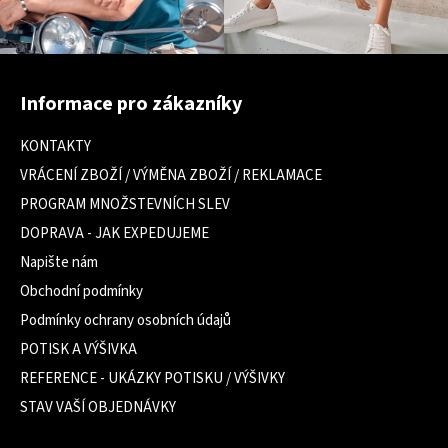
Z
á
Informace pro zákazníky
p
a
KONTAKTY
t
VRÁCENÍ ZBOŽÍ / VÝMĚNA ZBOŽÍ / REKLAMACE
í
PROGRAM MNOŽSTEVNÍCH SLEV
DOPRAVA - JAK EXPEDUJEME
Napište nám
Obchodní podmínky
Podmínky ochrany osobních údajů
POTISK A VÝŠIVKA
REFERENCE - UKÁZKY POTISKU / VÝŠIVKY
STAV VAŠÍ OBJEDNÁVKY