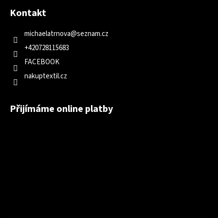
Kontakt
michaelatrnova
@
seznam.cz
+420728115683
FACEBOOK
nakuptextil.cz
Přijímáme online platby