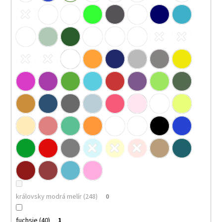
královsky modrá melír (248)
0
fuchsie (40)
1