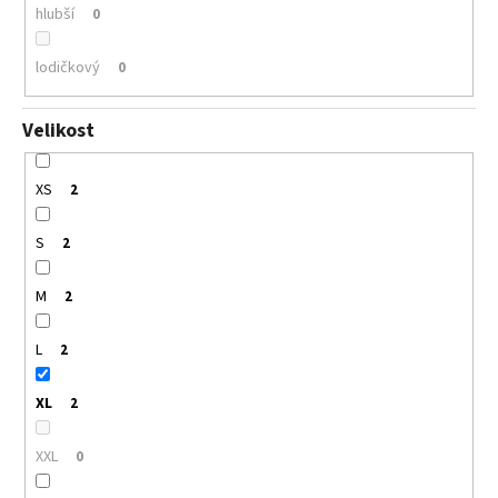
hlubší
0
lodičkový
0
Velikost
XS
2
S
2
M
2
L
2
XL
2
XXL
0