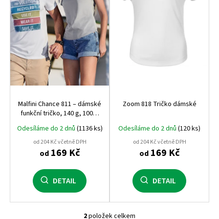
r
o
d
u
k
t
ů
Malfini Chance 811 – dámské
Zoom 818 Tričko dámské
funkční tričko, 140 g, 100%
recyklovaný micro
Odesíláme do 2 dnů
(1136 ks)
Odesíláme do 2 dnů
(120 ks)
polyester, sportovní volný
střih, kimonové rukávy
od 204 Kč včetně DPH
od 204 Kč včetně DPH
169 Kč
169 Kč
od
od
DETAIL
DETAIL
2
položek celkem