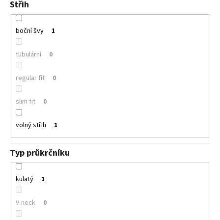
Střih
boční švy
1
tubulární
0
regular fit
0
slim fit
0
volný střih
1
Typ průkrčníku
kulatý
1
V-neck
0