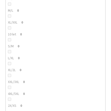
M/L
0
XL/XXL
0
10 let
0
S/M
0
L/XL
0
XL/2L
0
XXL/3XL
0
4XL/5XL
0
2X/XS
0