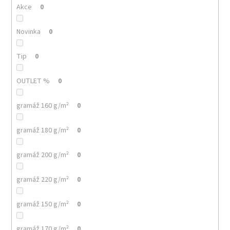
č
Akce
0
u
j
Novinka
0
e
m
e
Tip
0
OUTLET %
0
MULTIFUNKČNÍ
ŠÁTEK
NANUK
gramáž 160 g/m²
0
32
Kč
gramáž 180 g/m²
0
gramáž 200 g/m²
0
gramáž 220 g/m²
0
gramáž 150 g/m²
0
gramáž 170 g/m²
0