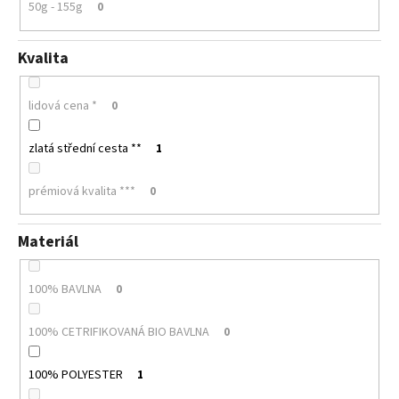
50g - 155g
0
Kvalita
lidová cena *
0
zlatá střední cesta **
1
prémiová kvalita ***
0
Materiál
100% BAVLNA
0
100% CETRIFIKOVANÁ BIO BAVLNA
0
100% POLYESTER
1