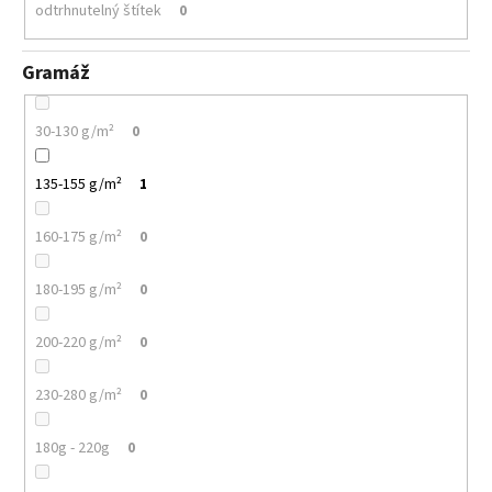
odtrhnutelný štítek
0
Gramáž
30-130 g/m²
0
135-155 g/m²
1
160-175 g/m²
0
180-195 g/m²
0
200-220 g/m²
0
230-280 g/m²
0
180g - 220g
0