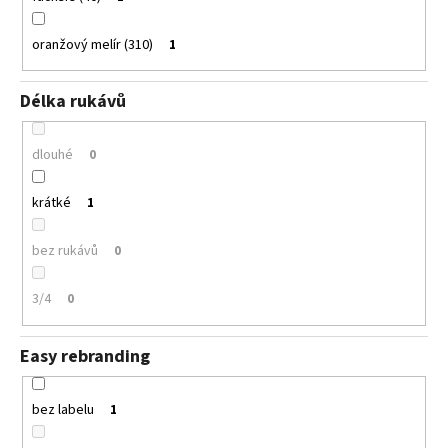
oranžový melír (310)
1
Délka rukávů
dlouhé
0
krátké
1
bez rukávů
0
3/4
0
Easy rebranding
bez labelu
1