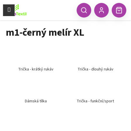
K
Přejít
na
Menu
o
CZK
Hledat
Náku
obsah
Zpět
Zpět
Přihlášení
š
koší
í
m1-černý melír XL
C
k
o
p
o
t
ř
Trička - krátký rukáv
Trička - dlouhý rukáv
e
b
u
j
Dámská tílka
Trička - funkční/sport
e
t
e
n