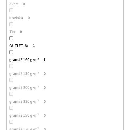
č
Akce
0
u
j
Novinka
0
e
m
e
Tip
0
OUTLET %
1
MALFINI
CLASSIC
NEW
gramáž 160 g/m²
1
132
–
gramáž 180 g/m²
PÁNSKÉ
0
TRIČKO,
100%
gramáž 200 g/m²
0
BAVLNA,
MODERNÍ
STŘIH,
gramáž 220 g/m²
0
BESTSELLER
PRO
POTISK
gramáž 150 g/m²
0
I
FIREMNÍ
TEXTIL
gramáž 170 g/m²
0