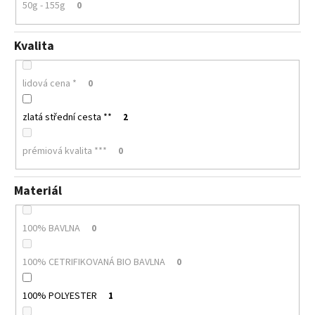
50g - 155g
0
Kvalita
lidová cena *
0
zlatá střední cesta **
2
prémiová kvalita ***
0
Materiál
100% BAVLNA
0
100% CETRIFIKOVANÁ BIO BAVLNA
0
100% POLYESTER
1