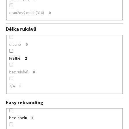
oranžový melír (310)
0
Délka rukávů
dlouhé
0
krátké
2
bez rukávů
0
3/4
0
Easy rebranding
bez labelu
1