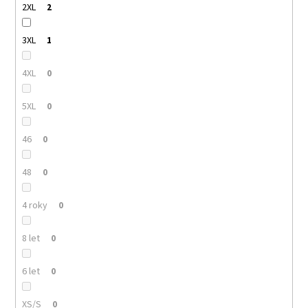
2XL
2
3XL
1
4XL
0
5XL
0
46
0
48
0
4 roky
0
8 let
0
6 let
0
XS/S
0