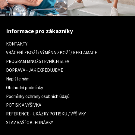
Z
á
Informace pro zákazníky
p
a
KONTAKTY
t
VRÁCENÍ ZBOŽÍ / VÝMĚNA ZBOŽÍ / REKLAMACE
í
PROGRAM MNOŽSTEVNÍCH SLEV
DOPRAVA - JAK EXPEDUJEME
Napište nám
Obchodní podmínky
Podmínky ochrany osobních údajů
POTISK A VÝŠIVKA
REFERENCE - UKÁZKY POTISKU / VÝŠIVKY
STAV VAŠÍ OBJEDNÁVKY