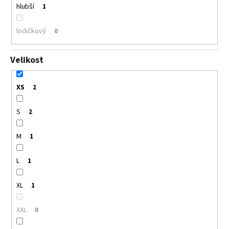
hlubší
1
lodičkový
0
Velikost
XS
2
S
2
M
1
L
1
XL
1
XXL
0