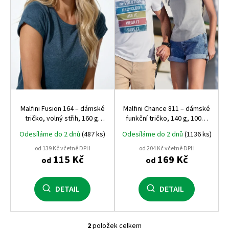
r
o
d
u
k
t
ů
Malfini Fusion 164 – dámské
Malfini Chance 811 – dámské
tričko, volný střih, 160 g,
funkční tričko, 140 g, 100%
polyester/bavlna
recyklovaný micro
Odesíláme do 2 dnů
(487 ks)
Odesíláme do 2 dnů
(1136 ks)
polyester, sportovní volný
střih, kimonové rukávy
od 139 Kč včetně DPH
od 204 Kč včetně DPH
115 Kč
169 Kč
od
od
DETAIL
DETAIL
2
položek celkem