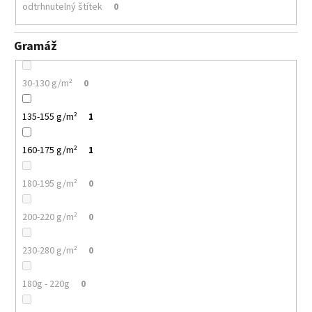
odtrhnutelný štítek
0
Gramáž
30-130 g/m²
0
135-155 g/m²
1
160-175 g/m²
1
180-195 g/m²
0
200-220 g/m²
0
230-280 g/m²
0
180g - 220g
0