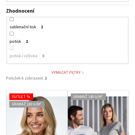
Zhodnocení
sublimační tisk
1
potisk
2
potisk i výšivka
0
VYMAZAT FILTRY
Položek k zobrazení:
2
V
OUTLET %
GRAMÁŽ 140 G/M²
ý
GRAMÁŽ 160 G/M²
p
i
s
p