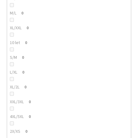
M/L
0
XL/XXL
0
10 let
0
S/M
0
L/XL
0
XL/2L
0
XXL/3XL
0
4XL/5XL
0
2X/XS
0