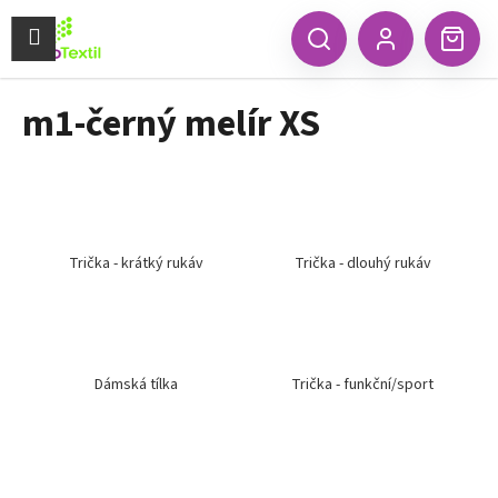
K
Přejít
na
Menu
o
CZK
Hledat
Náku
obsah
Zpět
Zpět
Přihlášení
š
koší
í
m1-černý melír XS
C
k
o
p
o
t
ř
Trička - krátký rukáv
Trička - dlouhý rukáv
e
b
u
j
Dámská tílka
Trička - funkční/sport
e
t
e
n