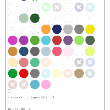
královsky modrá melír (248)
0
fuchsie (40)
0