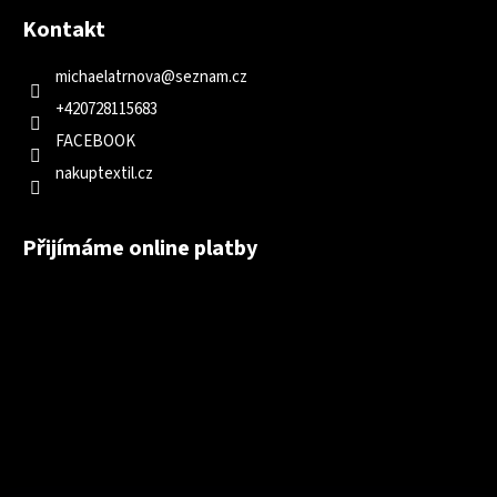
Kontakt
michaelatrnova
@
seznam.cz
+420728115683
FACEBOOK
nakuptextil.cz
Přijímáme online platby