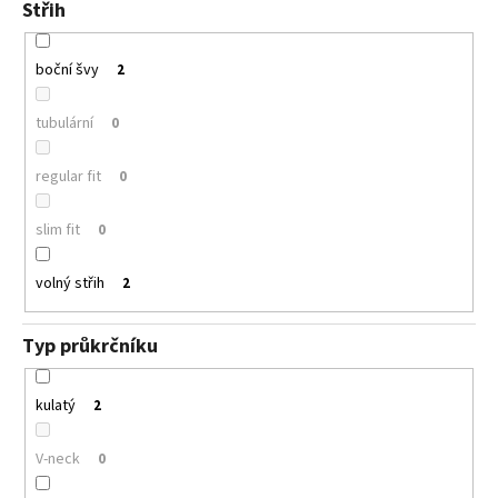
Střih
boční švy
2
tubulární
0
regular fit
0
slim fit
0
volný střih
2
Typ průkrčníku
kulatý
2
V-neck
0