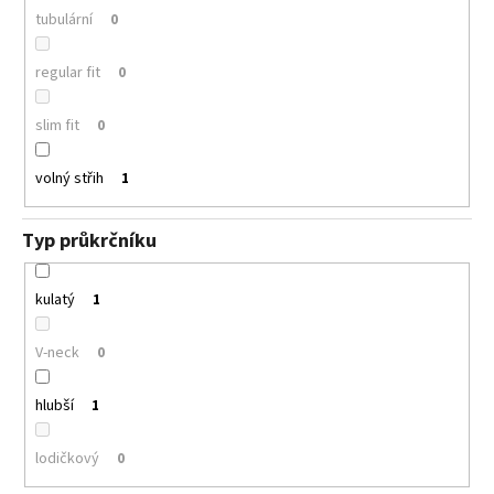
tubulární
0
regular fit
0
slim fit
0
volný střih
1
Typ průkrčníku
kulatý
1
V-neck
0
hlubší
1
lodičkový
0