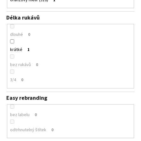
Délka rukávů
dlouhé
0
krátké
1
bez rukávů
0
3/4
0
Easy rebranding
bez labelu
0
odtrhnutelný štítek
0