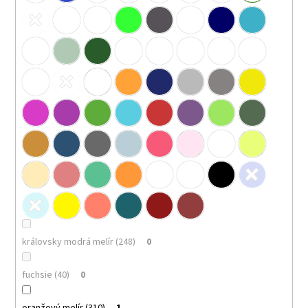
královsky modrá melír (248)
0
fuchsie (40)
0
oranžový melír (310)
1