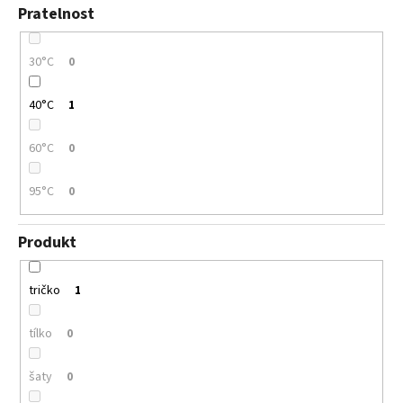
Pratelnost
30°C
0
40°C
1
60°C
0
95°C
0
Produkt
tričko
1
tílko
0
šaty
0