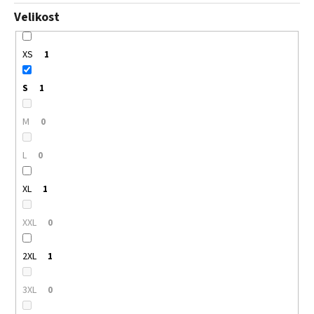
Velikost
XS
1
S
1
M
0
L
0
XL
1
XXL
0
2XL
1
3XL
0