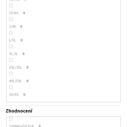
10 let
0
S/M
0
L/XL
0
XL/2L
0
XXL/3XL
0
4XL/5XL
0
2X/XS
0
Zhodnocení
sublimační tisk
0