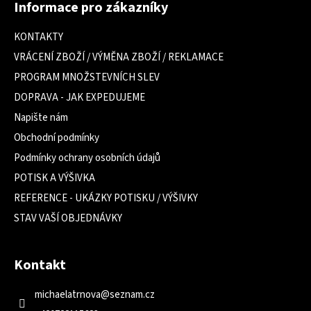
Informace pro zákazníky
p
a
KONTAKTY
t
VRÁCENÍ ZBOŽÍ / VÝMĚNA ZBOŽÍ / REKLAMACE
í
PROGRAM MNOŽSTEVNÍCH SLEV
DOPRAVA - JAK EXPEDUJEME
Napište nám
Obchodní podmínky
Podmínky ochrany osobních údajů
POTISK A VÝŠIVKA
REFERENCE - UKÁZKY POTISKU / VÝŠIVKY
STAV VAŠÍ OBJEDNÁVKY
Kontakt
michaelatrnova
@
seznam.cz