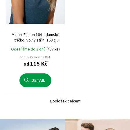
u
k
t
ů
Malfini Fusion 164 – dámské
tričko, volný střih, 160 g,
polyester/bavlna
Odesíláme do 2 dnů
(487 ks)
od 139 Kč včetně DPH
115 Kč
od
DETAIL
1
položek celkem
O
v
l
á
d