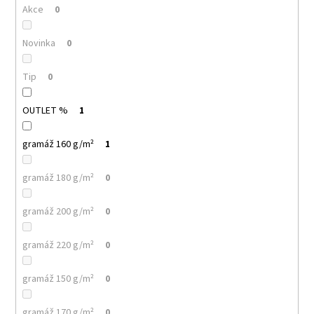
č
Akce
0
u
j
Novinka
0
e
m
e
Tip
0
OUTLET %
1
PELICAN
P72
TRIČKO
gramáž 160 g/m²
1
DĚTSKÉ
54
gramáž 180 g/m²
0
Kč
gramáž 200 g/m²
0
gramáž 220 g/m²
0
gramáž 150 g/m²
0
gramáž 170 g/m²
0