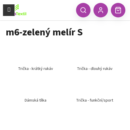
K
Přejít
na
Menu
o
CZK
Hledat
Náku
obsah
Zpět
Zpět
Přihlášení
š
koší
í
m6-zelený melír S
C
k
o
p
o
t
ř
Trička - krátký rukáv
Trička - dlouhý rukáv
e
b
u
j
Dámská tílka
Trička - funkční/sport
e
t
e
n