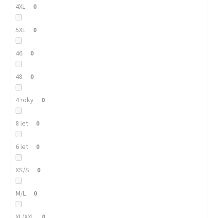
4XL
0
5XL
0
46
0
48
0
4 roky
0
8 let
0
6 let
0
XS/S
0
M/L
0
XL/XXL
0