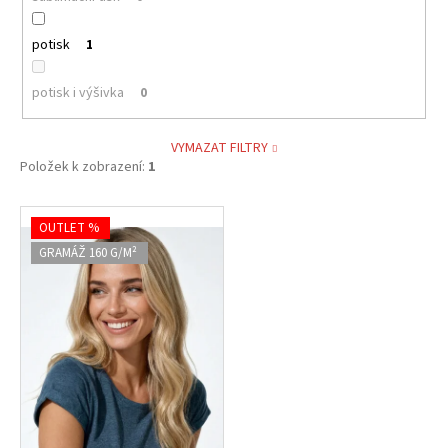
potisk
1
potisk i výšivka
0
VYMAZAT FILTRY
Položek k zobrazení:
1
V
OUTLET %
ý
GRAMÁŽ 160 G/M²
p
i
s
p
r
o
d