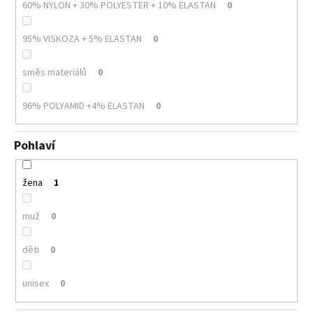
60% NYLON + 30% POLYESTER + 10% ELASTAN
0
95% VISKOZA + 5% ELASTAN
0
směs materiálů
0
96% POLYAMID +4% ELASTAN
0
Pohlaví
žena
1
muž
0
děti
0
unisex
0