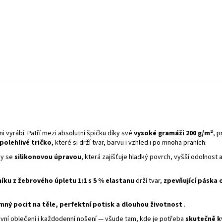
ini vyrábí. Patří mezi absolutní špičku díky své
vysoké gramáži 200 g/m²
, 
polehlivé tričko
, které si drží tvar, barvu i vzhled i po mnoha praních.
ny se
silikonovou úpravou
, která zajišťuje hladký povrch, vyšší odolnost
íku z žebrového úpletu 1:1 s 5 % elastanu
drží tvar,
zpevňující páska
emný pocit na těle, perfektní potisk a dlouhou životnost
.
covní oblečení i každodenní nošení — všude tam, kde je potřeba
skutečně kv