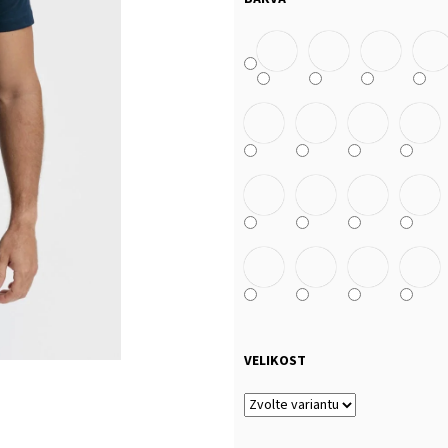
MALFINI BASIC 129 – PÁNSKÉ/UNISEX TRIČKO,
MULTIFUNKČNÍ ŠÁ
160 G, 100% BAVLNA, SILIKONOVÁ ÚPRAVA
32 Kč
92 Kč
VELIKOST