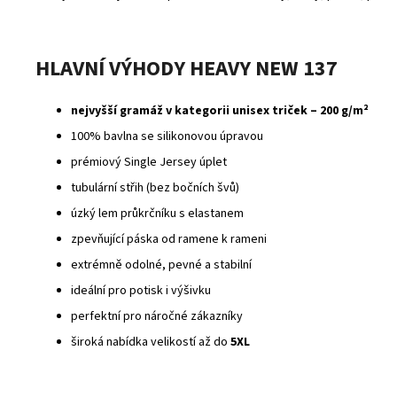
HLAVNÍ VÝHODY HEAVY NEW 137
nejvyšší gramáž v kategorii unisex triček – 200 g/m²
100% bavlna se silikonovou úpravou
prémiový Single Jersey úplet
tubulární střih (bez bočních švů)
úzký lem průkrčníku s elastanem
zpevňující páska od ramene k rameni
extrémně odolné, pevné a stabilní
ideální pro potisk i výšivku
perfektní pro náročné zákazníky
široká nabídka velikostí až do
5XL