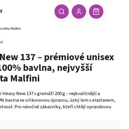
 TEXTIL MALFINI (aj.)
ČEPICE, KŠILTOVKY, ŠÁTKY A RUKA
CZK
Hledat
Nákupní
Přihlášení
valita Malfini
košík
ní
 New 137 – prémiové unisex
 100% bavlna, nejvyšší
ta Malfini
 Heavy New 137 s gramáží 200 g – nejkvalitnější a
00% bavlna se silikonovou úpravou, úzký lem s elastanem,
tnost. Pro náročné zákazníky, kteří chtějí opravdovou
Následující