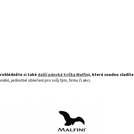
prohlédněte si také
další pánská trička Malfin
i
, která snadno sladíte
ální, jednotné oblečení pro svůj tým, firmu či akci.