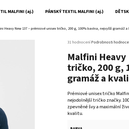
IL MALFINI (aj.)
PÁNSKÝ TEXTIL MALFINI (aj.)
DĚTSKÝ
ini Heavy New 137 – prémiové unisex tričko, 200 g, 100% bavlna, nejvyšší gramáž a k
Co potřebujete najít?
Průměrné
31 hodnocení
Podrobnosti hodnoce
hodnocení
Malfini Heavy
produktu
HLEDAT
je
tričko, 200 g,
5,0
z
gramáž a kvali
5
Doporučujeme
hvězdiček.
Prémiové unisex tričko Malfini
nejodolnější tričko značky. 1
zpevněné švy a maximální živo
kvalitu.
BARVA