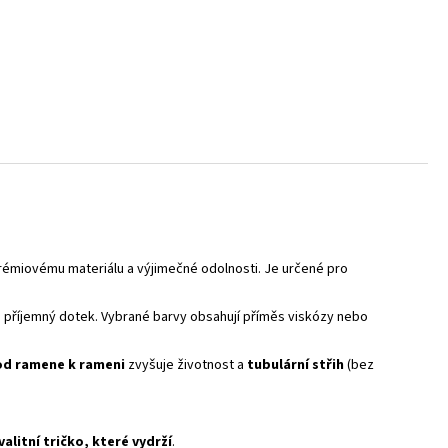
prémiovému materiálu a výjimečné odolnosti. Je určené pro
 a příjemný dotek. Vybrané barvy obsahují příměs viskózy nebo
 od ramene k rameni
zvyšuje životnost a
tubulární střih
(bez
alitní tričko, které vydrží
.