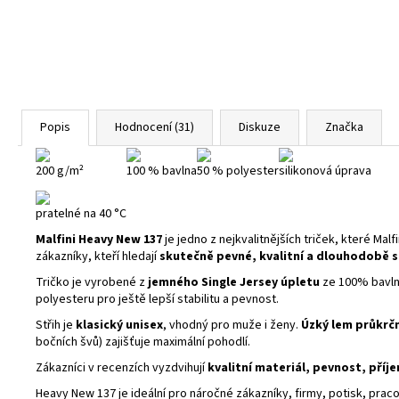
Popis
Hodnocení (31)
Diskuze
Značka
200 g/m²
100 % bavlna
50 % polyester
silikonová úprava
pratelné na 40 °C
Malfini Heavy New 137
je jedno z nejkvalitnějších triček, které Malf
zákazníky, kteří hledají
skutečně pevné, kvalitní a dlouhodobě s
Tričko je vyrobené z
jemného Single Jersey úpletu
ze 100% bavl
polyesteru pro ještě lepší stabilitu a pevnost.
Střih je
klasický unisex
, vhodný pro muže i ženy.
Úzký lem průkrčn
bočních švů) zajišťuje maximální pohodlí.
Zákazníci v recenzích vyzdvihují
kvalitní materiál, pevnost, příj
Heavy New 137 je ideální pro náročné zákazníky, firmy, potisk, pra