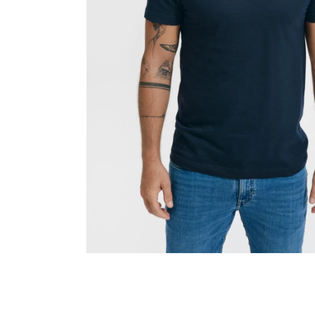
MALFINI CITY 120 – DÁMSKÉ TRIČKO, 150 G,
VOLNÝ STŘIH
106 Kč