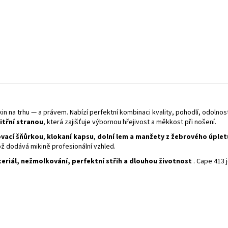
n na trhu — a právem. Nabízí perfektní kombinaci kvality, pohodlí, odolnosti
itřní stranou
, která zajišťuje výbornou hřejivost a měkkost při nošení.
ovací šňůrkou
,
klokaní kapsu
,
dolní lem a manžety z žebrového úpletu
ož dodává mikině profesionální vzhled.
teriál, nežmolkování, perfektní střih a dlouhou životnost
. Cape 413 j