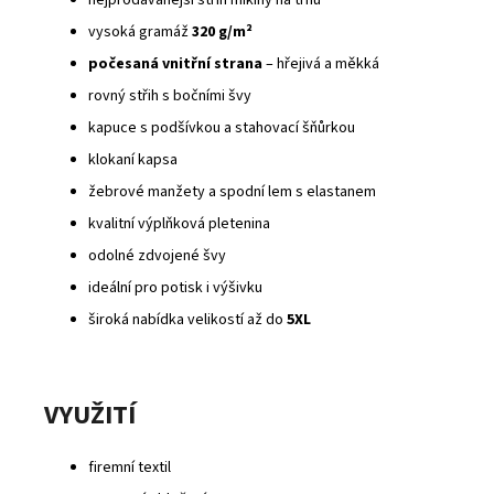
vysoká gramáž
320 g/m²
počesaná vnitřní strana
– hřejivá a měkká
rovný střih s bočními švy
kapuce s podšívkou a stahovací šňůrkou
klokaní kapsa
žebrové manžety a spodní lem s elastanem
kvalitní výplňková pletenina
odolné zdvojené švy
ideální pro potisk i výšivku
široká nabídka velikostí až do
5XL
VYUŽITÍ
firemní textil