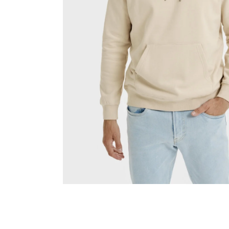
MALFINI CITY 120 – DÁMSKÉ TRIČKO, 150 G,
VOLNÝ STŘIH
106 Kč