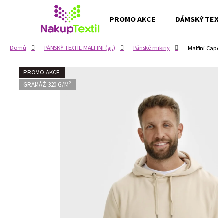
K
Přejít
na
o
PROMO AKCE
DÁMSKÝ TEXT
obsah
Zpět
Zpět
š
do
do
í
Domů
PÁNSKÝ TEXTIL MALFINI (aj.)
Pánské mikiny
Malfini Cap
k
obchodu
obchodu
PROMO AKCE
GRAMÁŽ 320 G/M²