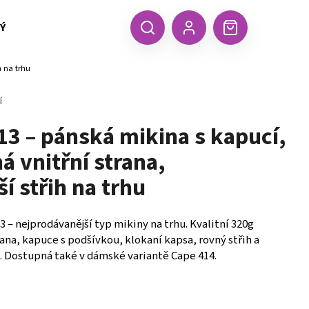
 TEXTIL MALFINI (aj.)
ČEPICE, KŠILTOVKY, ŠÁTKY A RUKA
CZK
Hledat
Nákupní
Přihlášení
h na trhu
košík
í
13 – pánská mikina s kapucí,
á vnitřní strana,
í střih na trhu
 – nejprodávanější typ mikiny na trhu. Kvalitní 320g
ana, kapuce s podšívkou, klokaní kapsa, rovný střih a
 Dostupná také v dámské variantě Cape 414.
Následující