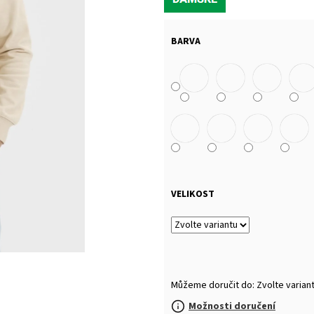
MALFINI BASIC 129 – PÁNSKÉ/UNISEX TRIČKO,
MULTIFUNKČNÍ ŠÁ
160 G, 100% BAVLNA, SILIKONOVÁ ÚPRAVA
32 Kč
92 Kč
BARVA
VELIKOST
Můžeme doručit do:
Zvolte varian
Možnosti doručení