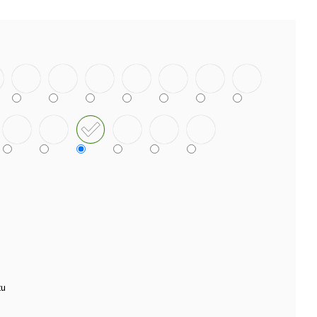
TEK NANUK
tu