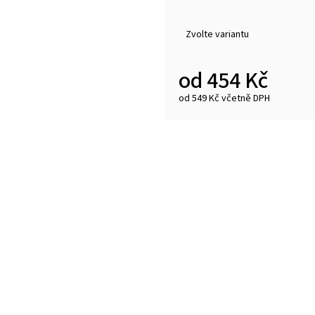
Zvolte variantu
od
454 Kč
od
549 Kč
včetně DPH
Měrná
cena: