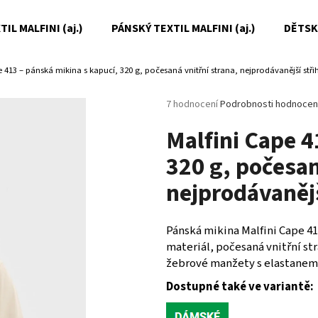
IL MALFINI (aj.)
PÁNSKÝ TEXTIL MALFINI (aj.)
DĚTSKÝ
e 413 – pánská mikina s kapucí, 320 g, počesaná vnitřní strana, nejprodávanější stři
Co potřebujete najít?
Průměrné
7 hodnocení
Podrobnosti hodnocen
hodnocení
Malfini Cape 4
produktu
HLEDAT
je
320 g, počesan
5,0
z
nejprodávanějš
5
Doporučujeme
hvězdiček.
Pánská mikina Malfini Cape 413
materiál, počesaná vnitřní str
žebrové manžety s elastanem.
Dostupné také ve variantě: