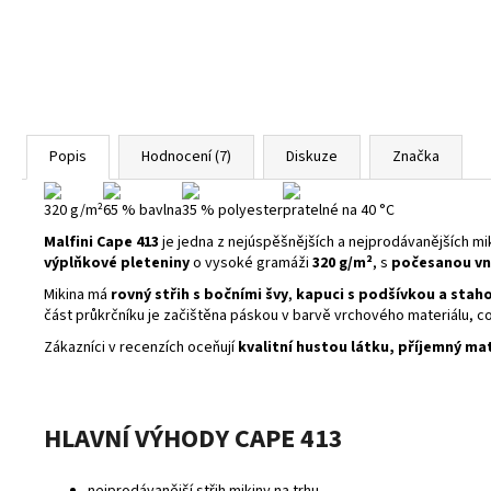
Popis
Hodnocení (7)
Diskuze
Značka
320 g/m²
65 % bavlna
35 % polyester
pratelné na 40 °C
Malfini Cape 413
je jedna z nejúspěšnějších a nejprodávanějších miki
výplňkové pleteniny
o vysoké gramáži
320 g/m²
, s
počesanou vn
Mikina má
rovný střih s bočními švy
,
kapuci s podšívkou a stah
část průkrčníku je začištěna páskou v barvě vrchového materiálu, c
Zákazníci v recenzích oceňují
kvalitní hustou látku, příjemný ma
HLAVNÍ VÝHODY CAPE 413
nejprodávanější střih mikiny na trhu