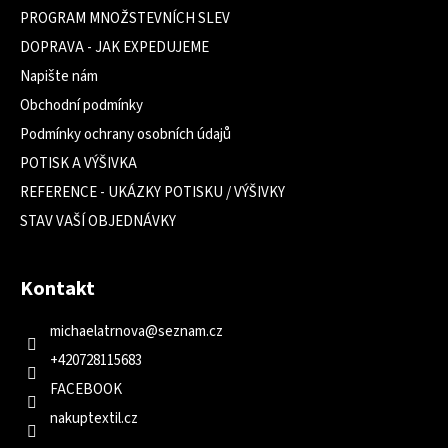
í
PROGRAM MNOŽSTEVNÍCH SLEV
DOPRAVA - JAK EXPEDUJEME
Napište nám
Obchodní podmínky
Podmínky ochrany osobních údajů
POTISK A VÝŠIVKA
REFERENCE - UKÁZKY POTISKU / VÝŠIVKY
STAV VAŠÍ OBJEDNÁVKY
Kontakt
michaelatrnova
@
seznam.cz
+420728115683
FACEBOOK
nakuptextil.cz