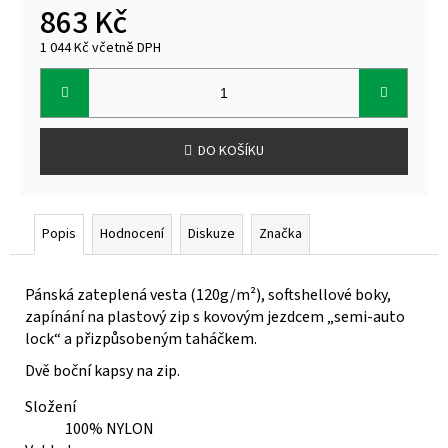
863 Kč
1 044 Kč včetně DPH
Měrná
cena:
DO KOŠÍKU
Popis
Hodnocení
Diskuze
Značka
Pánská zateplená vesta (120g/m²), softshellové boky,
zapínání na plastový zip s kovovým jezdcem „semi-auto
lock“ a přizpůsobeným taháčkem.
Dvě boční kapsy na zip.
Složení
100% NYLON