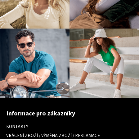
Z
á
Informace pro zákazníky
p
a
KONTAKTY
t
VRÁCENÍ ZBOŽÍ / VÝMĚNA ZBOŽÍ / REKLAMACE