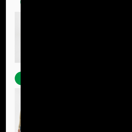
Trička
Polokošile