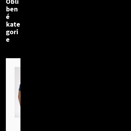
Oblí
ben
é
kate
gori
e