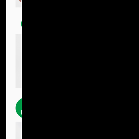
Mikiny
Fleecové
produkty