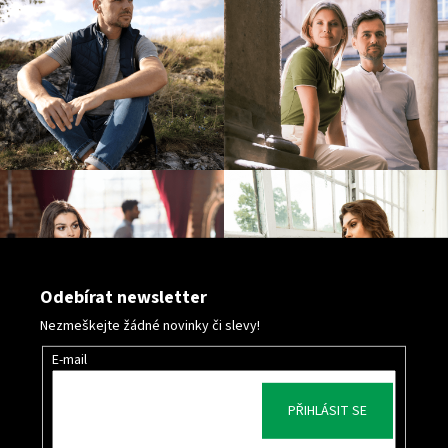
p
i
s
u
Odebírat newsletter
Nezmeškejte žádné novinky či slevy!
E-mail
PŘIHLÁSIT SE