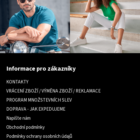
Z
á
Informace pro zákazníky
p
a
KONTAKTY
t
VRÁCENÍ ZBOŽÍ / VÝMĚNA ZBOŽÍ / REKLAMACE
í
PROGRAM MNOŽSTEVNÍCH SLEV
DOPRAVA - JAK EXPEDUJEME
Napište nám
Obchodní podmínky
Podmínky ochrany osobních údajů