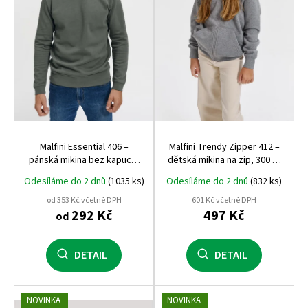
r
o
d
u
k
t
ů
Malfini Essential 406 –
Malfini Trendy Zipper 412 –
pánská mikina bez kapuce,
dětská mikina na zip, 300 g,
kvalitní a pohodlná, vhodná
počesaná vnitřní strana,
Odesíláme do 2 dnů
(1035 ks)
Odesíláme do 2 dnů
(832 ks)
pro potisk i výšivku
bestseller Malfini
od 353 Kč včetně DPH
601 Kč včetně DPH
292 Kč
497 Kč
od
DETAIL
DETAIL
NOVINKA
NOVINKA