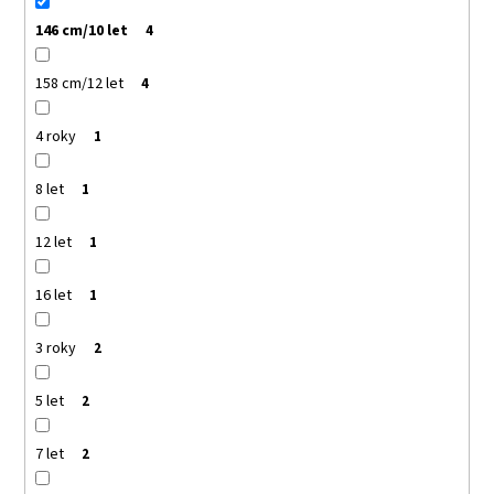
146 cm/10 let
4
158 cm/12 let
4
4 roky
1
8 let
1
12 let
1
16 let
1
3 roky
2
5 let
2
7 let
2