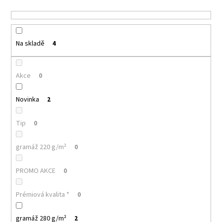
u
a
k
j
t
í
ů
Na skladě
4
t
?
Akce
0
Novinka
2
HLEDAT
Tip
0
gramáž 220 g/m²
0
D
o
PROMO AKCE
0
p
o
Prémiová kvalita *
0
r
u
gramáž 280 g/m²
2