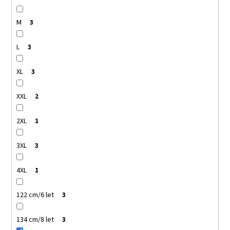
M
3
L
3
XL
3
XXL
2
2XL
1
3XL
3
4XL
1
122 cm/6 let
3
134 cm/8 let
3