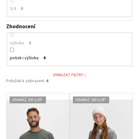
3/4
0
Zhodnocení
výšivka
0
potisk i výšivka
4
VYMAZAT FILTRY
Položek k zobrazení:
4
V
GRAMÁŽ 300 G/M²
GRAMÁŽ 300 G/M²
ý
p
i
s
p