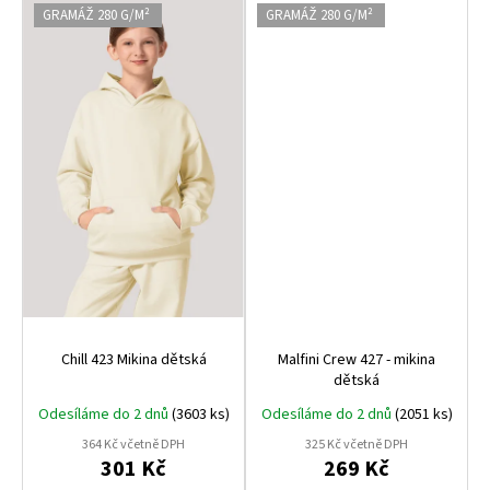
GRAMÁŽ 280 G/M²
GRAMÁŽ 280 G/M²
Chill 423 Mikina dětská
Malfini Crew 427 - mikina
dětská
Odesíláme do 2 dnů
(3603 ks)
Odesíláme do 2 dnů
(2051 ks)
364 Kč včetně DPH
325 Kč včetně DPH
301 Kč
269 Kč