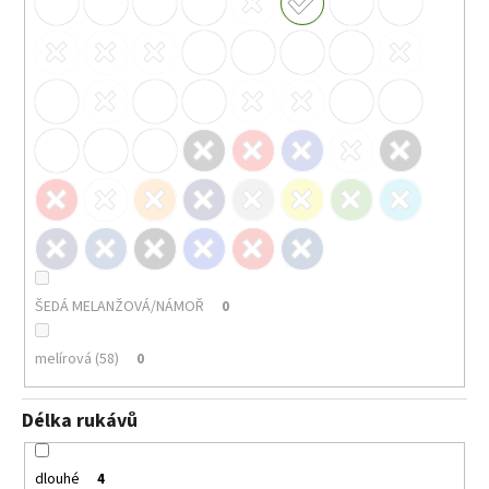
71
Kč
ŠEDÁ MELANŽOVÁ/NÁMOŘ
0
melírová (58)
0
Délka rukávů
dlouhé
4