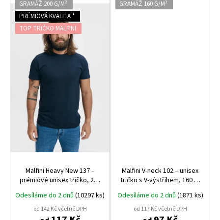
GRAMÁŽ 200 G/M²
GRAMÁŽ 160 G/M²
PRÉMIOVÁ KVALITA *
TOP TRIČKO MALFINI
Malfini Heavy New 137 –
Malfini V‑neck 102 – unisex
prémiové unisex tričko, 200
tričko s V‑výstřihem, 160 g,
g, 100% bavlna, nejvyšší
100% bavlna, oblíbené
Odesíláme do 2 dnů
(10297 ks)
Odesíláme do 2 dnů
(1871 ks)
gramáž a kvalita Malfini
pracovní tričko vhodné pro
potisk
od 142 Kč včetně DPH
od 117 Kč včetně DPH
117 Kč
97 Kč