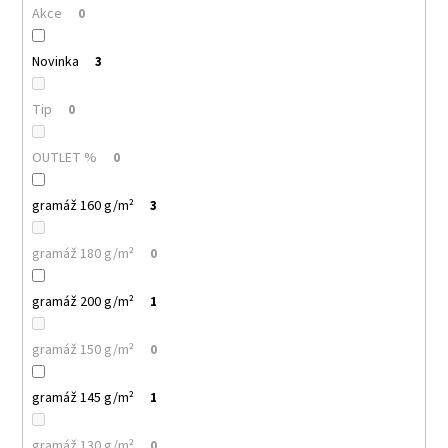
č
Akce
0
u
j
Novinka
3
e
m
e
Tip
0
OUTLET %
0
MALFINI
CLASSIC
NEW
gramáž 160 g/m²
3
132
–
gramáž 180 g/m²
PÁNSKÉ
0
TRIČKO,
100%
gramáž 200 g/m²
1
BAVLNA,
MODERNÍ
STŘIH,
gramáž 150 g/m²
0
BESTSELLER
PRO
POTISK
gramáž 145 g/m²
1
I
FIREMNÍ
TEXTIL
gramáž 130 g/m²
0