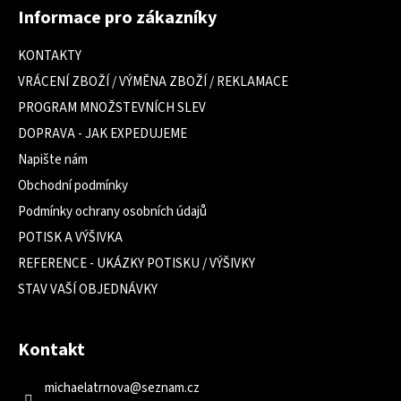
á
Informace pro zákazníky
p
a
KONTAKTY
t
VRÁCENÍ ZBOŽÍ / VÝMĚNA ZBOŽÍ / REKLAMACE
í
PROGRAM MNOŽSTEVNÍCH SLEV
DOPRAVA - JAK EXPEDUJEME
Napište nám
Obchodní podmínky
Podmínky ochrany osobních údajů
POTISK A VÝŠIVKA
REFERENCE - UKÁZKY POTISKU / VÝŠIVKY
STAV VAŠÍ OBJEDNÁVKY
Kontakt
michaelatrnova
@
seznam.cz