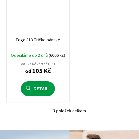
Edge 813 Tričko pánské
Odesíláme do 2 dnů
(6066 ks)
od 127 Kč včetně DPH
105 Kč
od
DETAIL
7
položek celkem
O
v
l
á