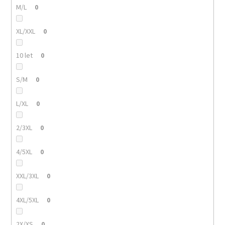
M/L
0
XL/XXL
0
10 let
0
S/M
0
L/XL
0
2/3XL
0
4/5XL
0
XXL/3XL
0
4XL/5XL
0
2X/XS
0