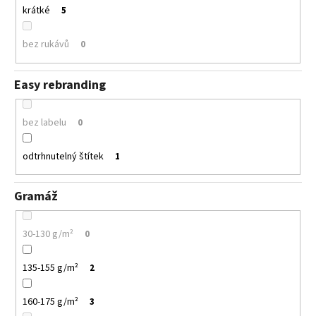
krátké
5
bez rukávů
0
Easy rebranding
bez labelu
0
odtrhnutelný štítek
1
Gramáž
30-130 g/m²
0
135-155 g/m²
2
160-175 g/m²
3