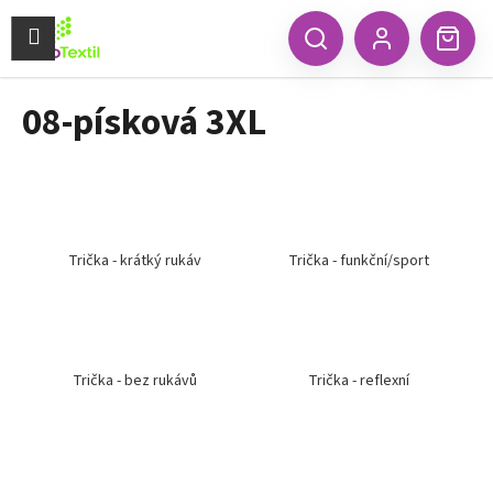
K
Přejít
na
Menu
o
CZK
Hledat
Náku
obsah
Zpět
Zpět
Přihlášení
š
koší
í
08-písková 3XL
C
k
o
p
o
t
ř
Trička - krátký rukáv
Trička - funkční/sport
e
b
u
j
Trička - bez rukávů
Trička - reflexní
e
t
e
n