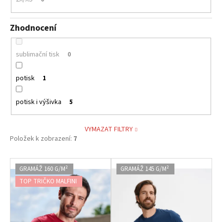
Zhodnocení
sublimační tisk
0
potisk
1
potisk i výšivka
5
VYMAZAT FILTRY
Položek k zobrazení:
7
V
GRAMÁŽ 160 G/M²
GRAMÁŽ 145 G/M²
ý
TOP TRIČKO MALFINI
p
i
s