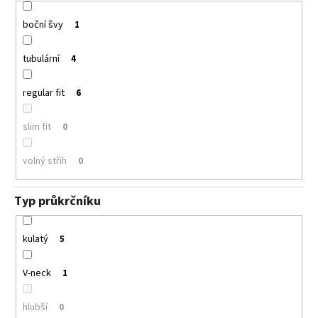
boční švy
1
tubulární
4
regular fit
6
slim fit
0
volný střih
0
Typ průkrčníku
kulatý
5
V-neck
1
hlubší
0