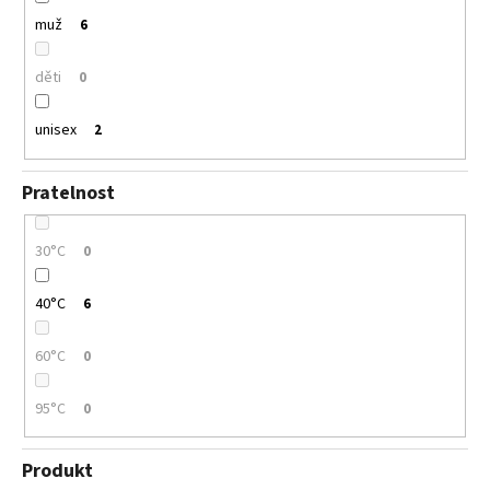
muž
6
děti
0
unisex
2
Pratelnost
30°C
0
40°C
6
60°C
0
95°C
0
Produkt