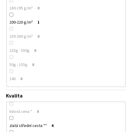
180-195 g/m²
0
200-220 g/m²
1
230-280 g/m²
0
225g - 550g
0
50g - 155g
0
140
0
Kvalita
lidová cena *
0
zlatá střední cesta **
4