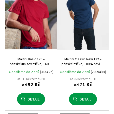
p
r
o
d
u
k
t
ů
Malfini Basic 129 –
Malfini Classic New 132 –
pánské/unisex tričko, 160 g,
pánské tričko, 100% bavlna,
100% bavlna, silikonová
moderní střih, bestseller
Odesíláme do 2 dnů
(3854 ks)
Odesíláme do 2 dnů
(20094 ks)
úprava
pro potisk i firemní textil
od 111 Kč včetně DPH
od 86 Kč včetně DPH
92 Kč
71 Kč
od
od
DETAIL
DETAIL