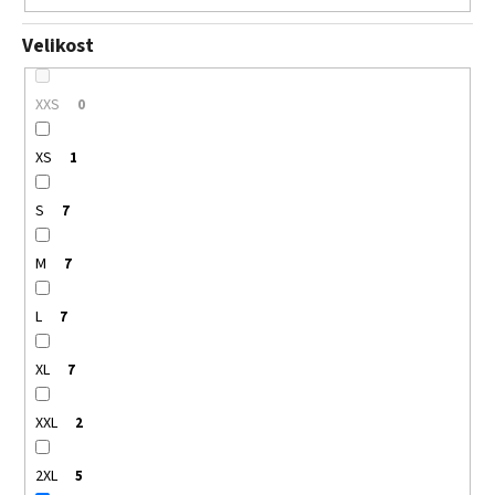
Velikost
XXS
0
XS
1
S
7
M
7
L
7
XL
7
XXL
2
2XL
5