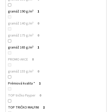
71
Kč
gramáž 190 g/m²
1
gramáž 140 g/m²
0
gramáž 175 g/m²
0
gramáž 165 g/m²
1
PROMO AKCE
0
gramáž 155 g/m²
0
Prémiová kvalita *
1
TOP tričko Payper
0
TOP TRIČKO MALFINI
2