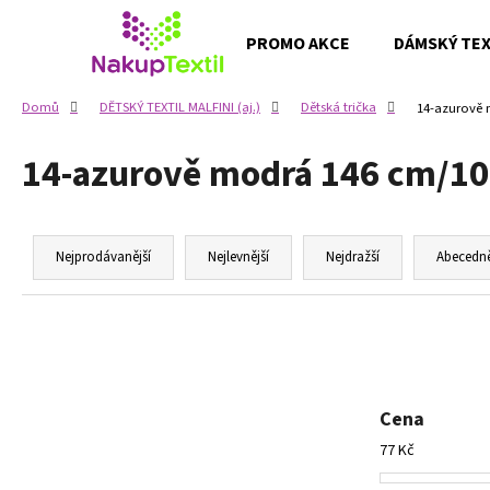
K
Přejít
na
o
PROMO AKCE
DÁMSKÝ TEXT
obsah
Zpět
Zpět
š
do
do
í
Domů
DĚTSKÝ TEXTIL MALFINI (aj.)
Dětská trička
14-azurově 
k
obchodu
obchodu
14-azurově modrá 146 cm/10 
Ř
a
Nejprodávanější
Nejlevnější
Nejdražší
Abecedn
z
e
n
í
p
Cena
r
77
Kč
o
d