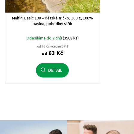
9M
0
Malfini Basic 138 – dětské tričko, 160 g, 100%
12M
0
bavlna, pohodlný střih
18M
0
Odesíláme do 2 dnů
(3508 ks)
od 76 Kč včetně DPH
4 roky
1
63 Kč
od
8 let
1
DETAIL
12 let
1
16 let
1
3 roky
1
5 let
1
7 let
1