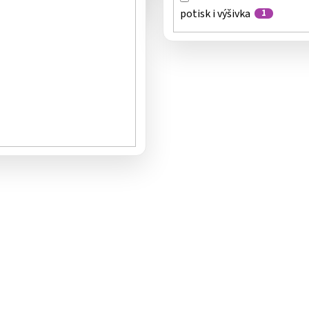
potisk i výšivka
1