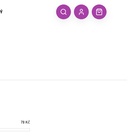
 TEXTIL MALFINI (aj.)
ČEPICE, KŠILTOVKY, ŠÁTKY A RUKA
CZK
Hledat
Nákupní
Přihlášení
košík
Následující
78
Kč