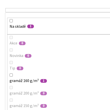
MALFINI CITY 120 – DÁMSKÉ TRIČKO, 150 G,
u
VOLNÝ STŘIH
k
106 Kč
t
ů
Na skladě
1
Akce
0
Novinka
0
Tip
0
gramáž 160 g/m²
1
gramáž 200 g/m²
0
gramáž 150 g/m²
0