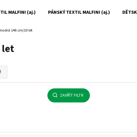
IL MALFINI (aj.)
PÁNSKÝ TEXTIL MALFINI (aj.)
DĚTSKÝ
modrá 146 cm/10 let
Co potřebujete najít?
let
HLEDAT
ě
Doporučujeme
ZAVŘÍT FILTR