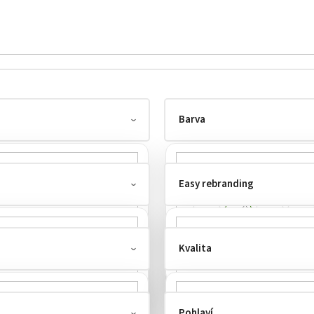
Barva
Easy rebranding
Kvalita
odtrhnutelný štítek
0
Pohlaví