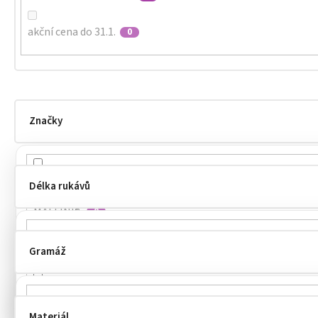
akční cena do 31.1.
0
Značky
MALFINI
1
Délka rukávů
MALFINI®
0
Payper
0
Gramáž
dlouhé
0
PICCOLIO
0
krátké
1
ROLY
0
Materiál