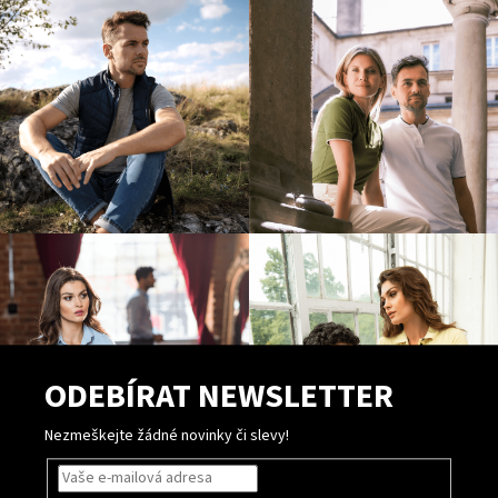
ý
p
i
s
u
ODEBÍRAT NEWSLETTER
Nezmeškejte žádné novinky či slevy!