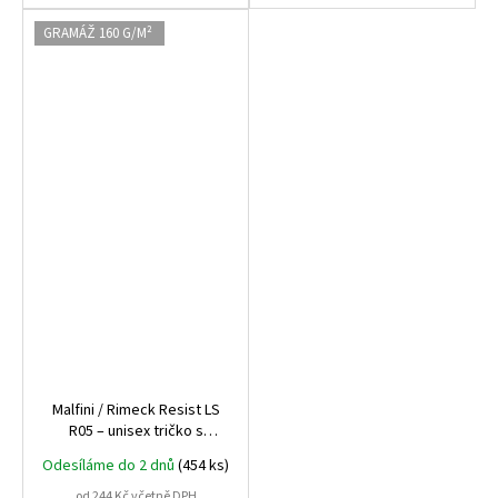
GRAMÁŽ 160 G/M²
Malfini / Rimeck Resist LS
R05 – unisex tričko s
dlouhým rukávem, 160 g,
Odesíláme do 2 dnů
(454 ks)
předsrážená bavlna
od 244 Kč včetně DPH