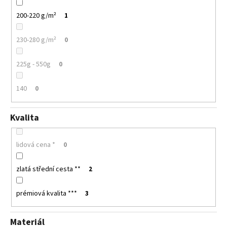
200-220 g/m²
1
230-280 g/m²
0
225g - 550g
0
140
0
Kvalita
lidová cena *
0
zlatá střední cesta **
2
prémiová kvalita ***
3
Materiál