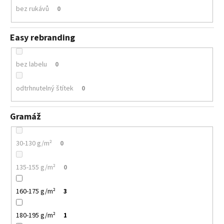
bez rukávů
0
Easy rebranding
bez labelu
0
odtrhnutelný štítek
0
Gramáž
30-130 g/m²
0
135-155 g/m²
0
160-175 g/m²
3
180-195 g/m²
1