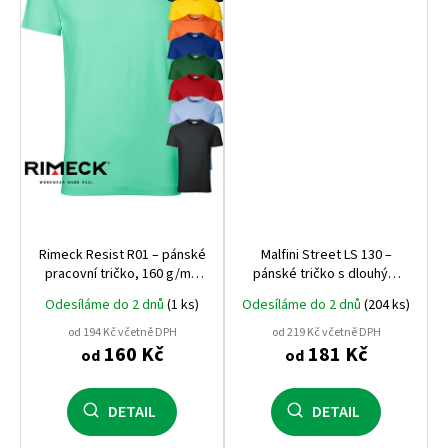
Rimeck Resist R01 – pánské
Malfini Street LS 130 –
pracovní tričko, 160 g/m²,
pánské tričko s dlouhým
100% předsrážená bavlna,
rukávem, 180 g, raglánový
Odesíláme do 2 dnů
(1 ks)
Odesíláme do 2 dnů
(204 ks)
praní až na 95 °C
střih
od 194 Kč včetně DPH
od 219 Kč včetně DPH
160 Kč
181 Kč
od
od
DETAIL
DETAIL