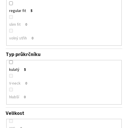
regular fit
5
slim fit
0
volný střih
0
Typ průkrčníku
kulatý
5
V-neck
0
hlubší
0
Velikost