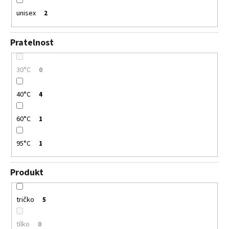
unisex
2
Pratelnost
30°C
0
40°C
4
60°C
1
95°C
1
Produkt
tričko
5
tílko
0