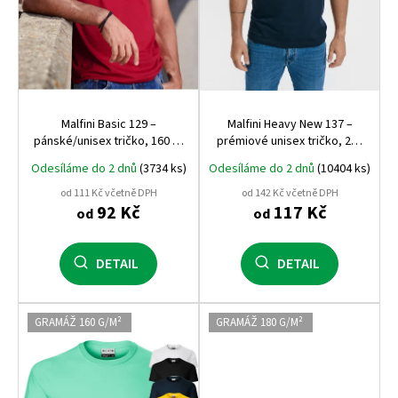
u
k
t
ů
Malfini Basic 129 –
Malfini Heavy New 137 –
pánské/unisex tričko, 160 g,
prémiové unisex tričko, 200
100% bavlna, silikonová
g, 100% bavlna, nejvyšší
Odesíláme do 2 dnů
(3734 ks)
Odesíláme do 2 dnů
(10404 ks)
úprava
gramáž a kvalita Malfini
od 111 Kč včetně DPH
od 142 Kč včetně DPH
92 Kč
117 Kč
od
od
DETAIL
DETAIL
GRAMÁŽ 160 G/M²
GRAMÁŽ 180 G/M²