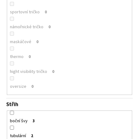
sportovní tričko
0
námořnické tričko
0
maskáčové
0
thermo
0
hight visibility tričko
0
oversize
0
Střih
boční švy
3
tubulární
2