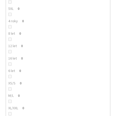
5XL
0
4 roky
0
8 let
0
12 let
0
16 let
0
6 let
0
XS/S
0
M/L
0
XL/XXL
0