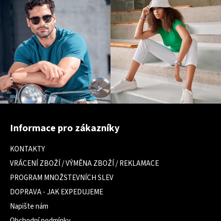
Z
á
Informace pro zákazníky
p
a
KONTAKTY
t
VRÁCENÍ ZBOŽÍ / VÝMĚNA ZBOŽÍ / REKLAMACE
í
PROGRAM MNOŽSTEVNÍCH SLEV
DOPRAVA - JAK EXPEDUJEME
Napište nám
Obchodní podmínky