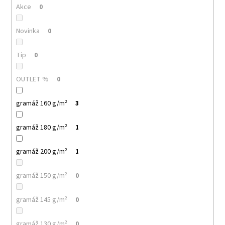
č
Akce
0
u
j
Novinka
0
e
m
e
Tip
0
OUTLET %
0
MALFINI
BASIC
129
gramáž 160 g/m²
3
–
PÁNSKÉ/UNISEX
gramáž 180 g/m²
TRIČKO,
1
160
G,
gramáž 200 g/m²
1
100%
BAVLNA,
SILIKONOVÁ
gramáž 150 g/m²
0
ÚPRAVA
92
gramáž 145 g/m²
0
Kč
gramáž 130 g/m²
0