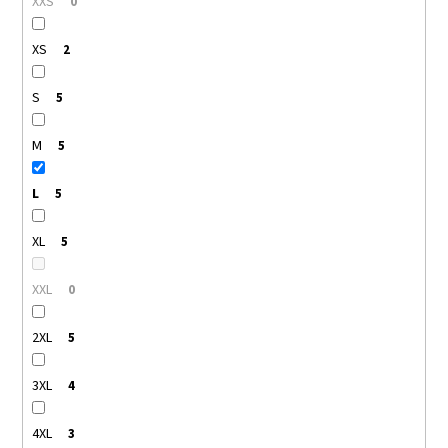
XXS
0
XS
2
S
5
M
5
L
5
XL
5
XXL
0
2XL
5
3XL
4
4XL
3