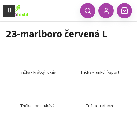
K
Přejít
na
Menu
o
CZK
Hledat
Náku
obsah
Zpět
Zpět
Přihlášení
š
koší
í
23-marlboro červená L
C
k
o
p
o
t
ř
Trička - krátký rukáv
Trička - funkční/sport
e
b
u
j
Trička - bez rukávů
Trička - reflexní
e
t
e
n