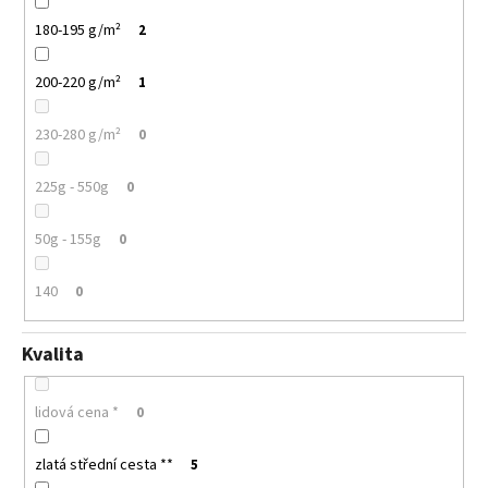
180-195 g/m²
2
200-220 g/m²
1
230-280 g/m²
0
225g - 550g
0
50g - 155g
0
140
0
Kvalita
lidová cena *
0
zlatá střední cesta **
5