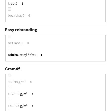
krátké
6
bez rukávů
0
Easy rebranding
bez labelu
0
odtrhnutelný štítek
1
Gramáž
30-130 g/m²
0
135-155 g/m²
2
160-175 g/m²
2