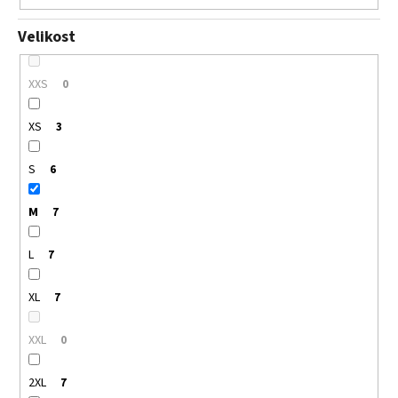
Velikost
XXS
0
XS
3
S
6
M
7
L
7
XL
7
XXL
0
2XL
7