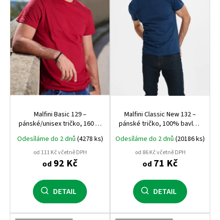
p
r
o
d
u
k
t
ů
Malfini Basic 129 –
Malfini Classic New 132 –
pánské/unisex tričko, 160 g,
pánské tričko, 100% bavlna,
100% bavlna, silikonová
moderní střih, bestseller
Odesíláme do 2 dnů
(4278 ks)
Odesíláme do 2 dnů
(20186 ks)
úprava
pro potisk i firemní textil
od 111 Kč včetně DPH
od 86 Kč včetně DPH
92 Kč
71 Kč
od
od
DETAIL
DETAIL