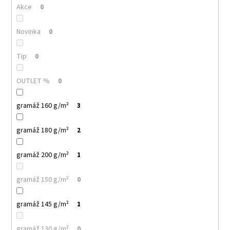
č
Akce
0
u
j
Novinka
0
e
m
e
Tip
0
OUTLET %
0
MALFINI
PURE
122
gramáž 160 g/m²
3
–
DÁMSKÉ
gramáž 180 g/m²
TRIČKO,
2
150
G,
gramáž 200 g/m²
1
100%
BAVLNA,
PROJMUTÝ
gramáž 150 g/m²
0
STŘIH
85
gramáž 145 g/m²
1
Kč
gramáž 130 g/m²
0