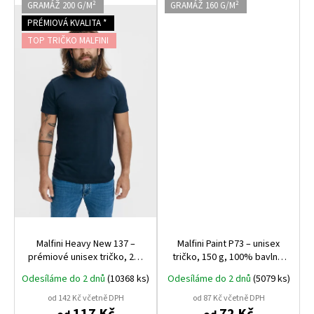
GRAMÁŽ 200 G/M²
GRAMÁŽ 160 G/M²
PRÉMIOVÁ KVALITA *
TOP TRIČKO MALFINI
Malfini Heavy New 137 –
Malfini Paint P73 – unisex
prémiové unisex tričko, 200
tričko, 150 g, 100% bavlna,
g, 100% bavlna, nejvyšší
tubulární střih, ideální pro
Odesíláme do 2 dnů
(10368 ks)
Odesíláme do 2 dnů
(5079 ks)
gramáž a kvalita Malfini
potisk i výšivku
od 142 Kč včetně DPH
od 87 Kč včetně DPH
117 Kč
72 Kč