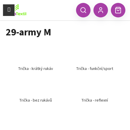
K
Přejít
na
Menu
o
CZK
Hledat
Náku
obsah
Zpět
Zpět
Přihlášení
š
koší
í
29-army M
C
k
o
p
o
t
ř
Trička - krátký rukáv
Trička - funkční/sport
e
b
u
j
Trička - bez rukávů
Trička - reflexní
e
t
e
n