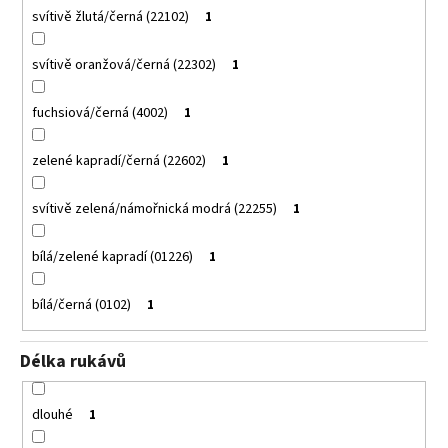
svítivě žlutá/černá (22102)
1
svítivě oranžová/černá (22302)
1
fuchsiová/černá (4002)
1
zelené kapradí/černá (22602)
1
svítivě zelená/námořnická modrá (22255)
1
bílá/zelené kapradí (01226)
1
bílá/černá (0102)
1
Délka rukávů
dlouhé
1