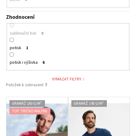
Zhodnocení
sublimační tisk
0
potisk
1
potisk i výšivka
6
VYMAZAT FILTRY
Položek k zobrazení:
7
V
GRAMÁŽ 160 G/M²
GRAMÁŽ 145 G/M²
ý
TOP TRIČKO MALFINI
p
i
s