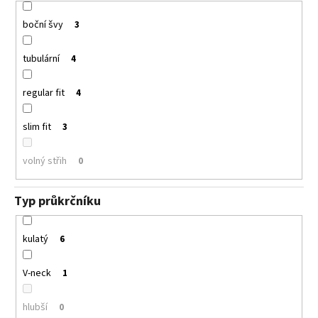
boční švy
3
tubulární
4
regular fit
4
slim fit
3
volný střih
0
Typ průkrčníku
kulatý
6
V-neck
1
hlubší
0