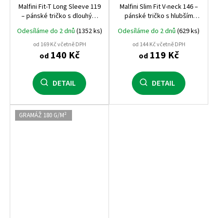
Malfini Fit‑T Long Sleeve 119
Malfini Slim Fit V‑neck 146 –
– pánské tričko s dlouhým
pánské tričko s hlubším
rukávem, 160 g, 100%
výstřihem do V, 180 g/m²,
Odesíláme do 2 dnů
(1352 ks)
Odesíláme do 2 dnů
(629 ks)
bavlna, přiléhavý střih,
100% bavlna, silikonová
ideální pro potisk
úprava
od 169 Kč včetně DPH
od 144 Kč včetně DPH
140 Kč
119 Kč
od
od
DETAIL
DETAIL
GRAMÁŽ 180 G/M²