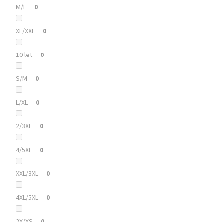
M/L
0
XL/XXL
0
10 let
0
S/M
0
L/XL
0
2/3XL
0
4/5XL
0
XXL/3XL
0
4XL/5XL
0
2X/XS
0