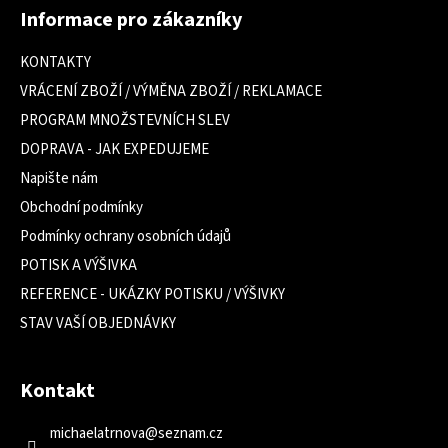
á
Informace pro zákazníky
p
a
KONTAKTY
t
VRÁCENÍ ZBOŽÍ / VÝMĚNA ZBOŽÍ / REKLAMACE
í
PROGRAM MNOŽSTEVNÍCH SLEV
DOPRAVA - JAK EXPEDUJEME
Napište nám
Obchodní podmínky
Podmínky ochrany osobních údajů
POTISK A VÝŠIVKA
REFERENCE - UKÁZKY POTISKU / VÝŠIVKY
STAV VAŠÍ OBJEDNÁVKY
Kontakt
michaelatrnova
@
seznam.cz