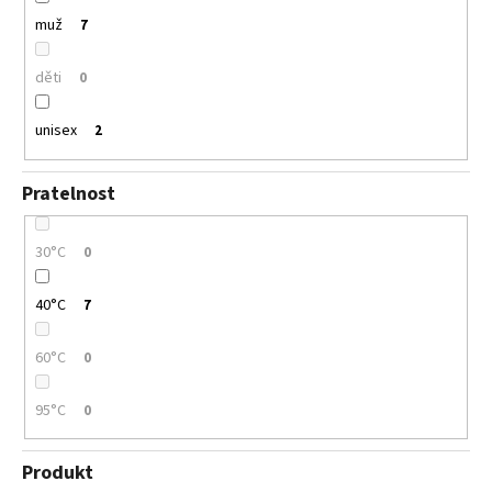
muž
7
děti
0
unisex
2
Pratelnost
30°C
0
40°C
7
60°C
0
95°C
0
Produkt