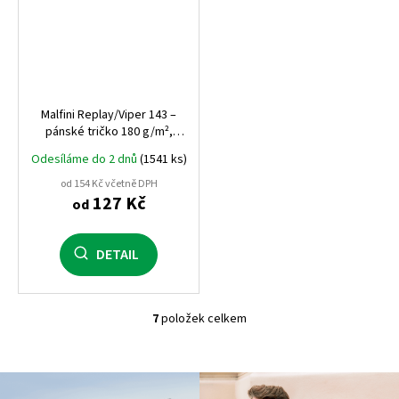
Malfini Replay/Viper 143 –
pánské tričko 180 g/m²,
silikonová úprava, přiléhavý
Odesíláme do 2 dnů
(1541 ks)
střih, 100% bavlna
od 154 Kč včetně DPH
127 Kč
od
DETAIL
7
položek celkem
O
v
l
á