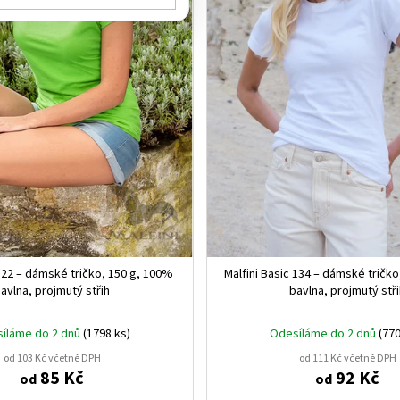
 122 – dámské tričko, 150 g, 100%
Malfini Basic 134 – dámské tričk
avlna, projmutý střih
bavlna, projmutý stř
íláme do 2 dnů
(1798 ks)
Odesíláme do 2 dnů
(770
od 103 Kč včetně DPH
od 111 Kč včetně DPH
85 Kč
92 Kč
od
od