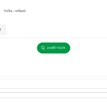
MALFINI BASIC 129 – PÁNSKÉ/UNISEX TRIČKO,
MULTIFUNKČNÍ ŠÁ
160 G, 100% BAVLNA, SILIKONOVÁ ÚPRAVA
32 Kč
Trička - reflexní
92 Kč
ě
ZAVŘÍT FILTR