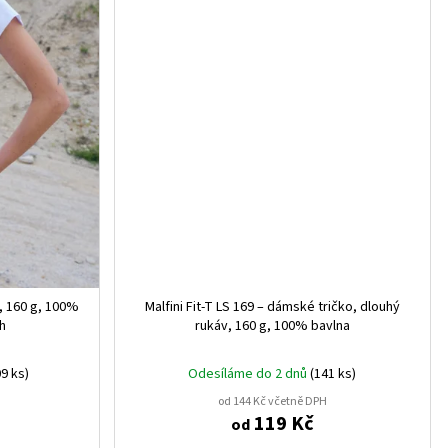
o, 160 g, 100%
Malfini Fit‑T LS 169 – dámské tričko, dlouhý
ih
rukáv, 160 g, 100% bavlna
9 ks)
Odesíláme do 2 dnů
(141 ks)
od 144 Kč včetně DPH
119 Kč
od