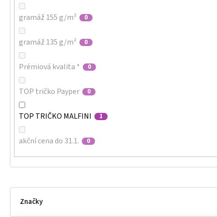
gramáž 155 g/m²
0
gramáž 135 g/m²
0
Prémiová kvalita *
0
TOP tričko Payper
0
TOP TRIČKO MALFINI
1
akční cena do 31.1.
0
Značky