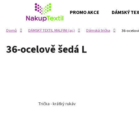
K
Přejít
na
o
PROMO AKCE
DÁMSKÝ TEXT
obsah
Zpět
Zpět
š
do
do
í
Domů
DÁMSKÝ TEXTIL MALFINI (aj.)
Dámská trička
36-ocelov
k
obchodu
obchodu
36-ocelově šedá L
Trička - krátký rukáv