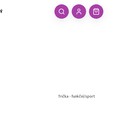
 TEXTIL MALFINI (aj.)
ČEPICE, KŠILTOVKY, ŠÁTKY A RUKA
CZK
Hledat
Nákupní
Přihlášení
košík
Trička - funkční/sport
Následující