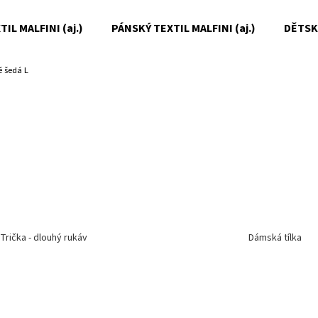
IL MALFINI (aj.)
PÁNSKÝ TEXTIL MALFINI (aj.)
DĚTSKÝ
ě šedá L
Co potřebujete najít?
HLEDAT
Doporučujeme
Trička - dlouhý rukáv
Dámská tílka