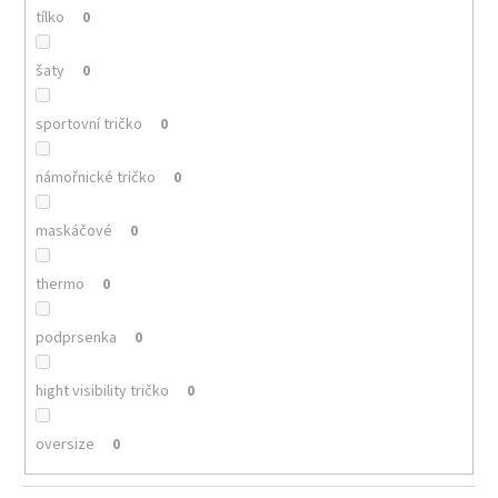
tílko
0
šaty
0
sportovní tričko
0
námořnické tričko
0
maskáčové
0
thermo
0
podprsenka
0
hight visibility tričko
0
oversize
0