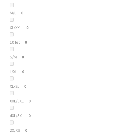
M/L
0
XL/XXL
0
10 let
0
S/M
0
L/XL
0
XL/2L
0
XXL/3XL
0
4XL/5XL
0
2X/XS
0