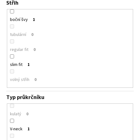
Střih
boční švy
1
tubulární
0
regular fit
0
slim fit
1
volný střih
0
Typ průkrčníku
kulatý
0
V-neck
1