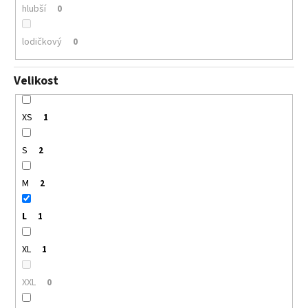
hlubší
0
lodičkový
0
Velikost
XS
1
S
2
M
2
L
1
XL
1
XXL
0