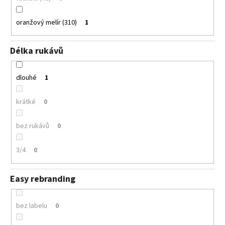
oranžový melír (310)
1
Délka rukávů
dlouhé
1
krátké
0
bez rukávů
0
3/4
0
Easy rebranding
bez labelu
0