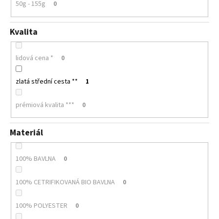
50g - 155g
0
Kvalita
lidová cena *
0
zlatá střední cesta **
1
prémiová kvalita ***
0
Materiál
100% BAVLNA
0
100% CETRIFIKOVANÁ BIO BAVLNA
0
100% POLYESTER
0