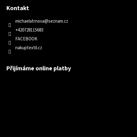
Kontakt
michaelatrnova
@
seznam.cz
+420728115683
FACEBOOK
nakuptextil.cz
Přijímáme online platby