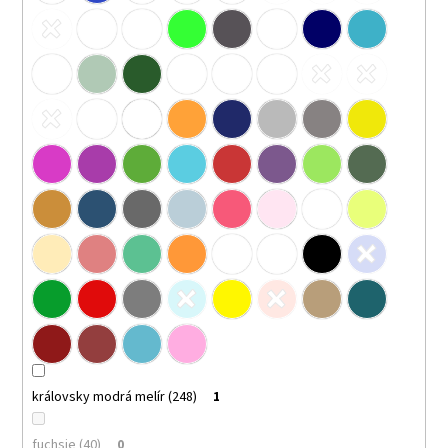
královsky modrá melír (248)
1
fuchsie (40)
0