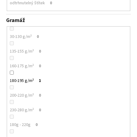
odtrhnutelný štítek
0
Gramáž
30-130 g/m²
0
135-155 g/m²
0
160-175 g/m²
0
180-195 g/m²
1
200-220 g/m²
0
230-280 g/m²
0
180g - 220g
0