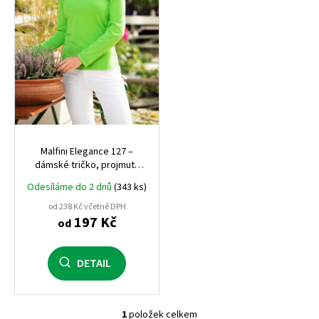
r
o
d
u
k
t
ů
Malfini Elegance 127 –
dámské tričko, projmutý
střih, 180 g, výstřih do V
Odesíláme do 2 dnů
(343 ks)
od 238 Kč včetně DPH
197 Kč
od
DETAIL
1
položek celkem