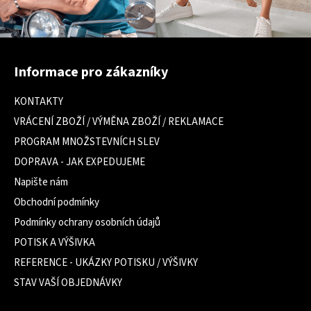
Z
á
Informace pro zákazníky
p
a
KONTAKTY
t
VRÁCENÍ ZBOŽÍ / VÝMĚNA ZBOŽÍ / REKLAMACE
í
PROGRAM MNOŽSTEVNÍCH SLEV
DOPRAVA - JAK EXPEDUJEME
Napište nám
Obchodní podmínky
Podmínky ochrany osobních údajů
POTISK A VÝŠIVKA
REFERENCE - UKÁZKY POTISKU / VÝŠIVKY
STAV VAŠÍ OBJEDNÁVKY