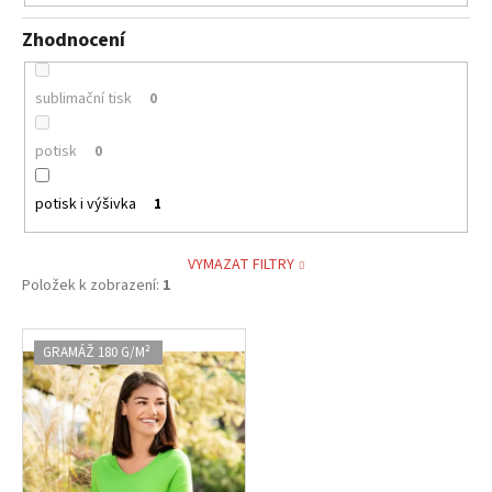
Zhodnocení
sublimační tisk
0
potisk
0
potisk i výšivka
1
VYMAZAT FILTRY
Položek k zobrazení:
1
V
GRAMÁŽ 180 G/M²
ý
p
i
s
p