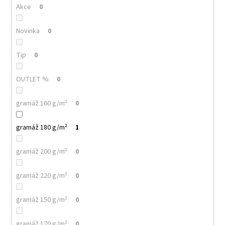
č
Akce
0
u
j
Novinka
0
e
m
e
Tip
0
OUTLET %
0
MALFINI
LOVE
123
gramáž 160 g/m²
0
–
DÁMSKÉ
gramáž 180 g/m²
TRIČKO/
1
ŠATY,
VOLNÝ
gramáž 200 g/m²
0
STŘIH,
150
G
gramáž 220 g/m²
0
140
Kč
gramáž 150 g/m²
0
gramáž 170 g/m²
0