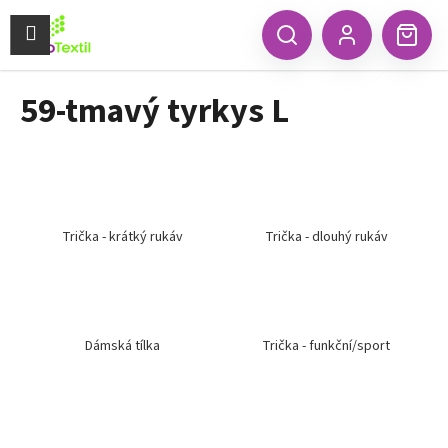
K
Přejít
na
Menu
o
CZK
Hledat
Náku
obsah
Zpět
Zpět
Přihlášení
š
koší
í
59-tmavý tyrkys L
C
k
o
p
o
t
ř
Trička - krátký rukáv
Trička - dlouhý rukáv
e
b
u
j
Dámská tílka
Trička - funkční/sport
e
t
e
n